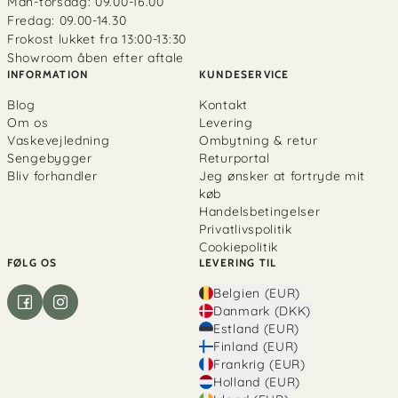
Man-torsdag: 09.00-16.00
Fredag: 09.00-14.30
Frokost lukket fra 13:00-13:30
Showroom åben efter aftale
INFORMATION
KUNDESERVICE
Blog
Kontakt
Om os
Levering
Vaskevejledning
Ombytning & retur
Sengebygger
Returportal
Bliv forhandler
Jeg ønsker at fortryde mit
køb
Handelsbetingelser
Privatlivspolitik
Cookiepolitik
FØLG OS
LEVERING TIL
Belgien (EUR)
Danmark (DKK)
Estland (EUR)
Finland (EUR)
Frankrig (EUR)
Holland (EUR)