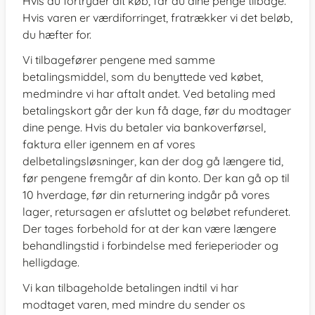
Hvis du fortryder dit køb, får du dine penge tilbage.
Hvis varen er værdiforringet, fratrækker vi det beløb,
du hæfter for.
Vi tilbagefører pengene med samme
betalingsmiddel, som du benyttede ved købet,
medmindre vi har aftalt andet. Ved betaling med
betalingskort går der kun få dage, før du modtager
dine penge. Hvis du betaler via bankoverførsel,
faktura eller igennem en af vores
delbetalingsløsninger, kan der dog gå længere tid,
før pengene fremgår af din konto. Der kan gå op til
10 hverdage, før din returnering indgår på vores
lager, retursagen er afsluttet og beløbet refunderet.
Der tages forbehold for at der kan være længere
behandlingstid i forbindelse med ferieperioder og
helligdage.
Vi kan tilbageholde betalingen indtil vi har
modtaget varen, med mindre du sender os