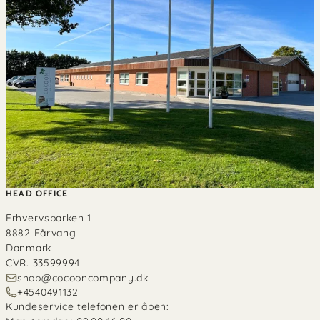
HEAD OFFICE
Erhvervsparken 1
8882 Fårvang
Danmark
CVR. 33599994
shop@cocooncompany.dk
+4540491132
Kundeservice telefonen er åben: