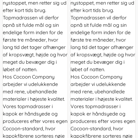
nystoppet, men retter sig ud
nystoppet, men retter sig ud
efter kort tids brug.
efter kort tids brug.
Topmadrassen vil derfor
Topmadrassen vil derfor
opnå sit fulde mål og sin
opnå sit fulde mål og sin
endelige form inden for de
endelige form inden for de
første tre måneder, hvor
første tre måneder, hvor
lang tid det tager afhænger
lang tid det tager afhænger
af kropsvægt, højde og hvor
af kropsvægt, højde og hvor
meget du bevæger dig i
meget du bevæger dig i
løbet af natten.
løbet af natten.
Hos Cocoon Company
Hos Cocoon Company
arbejder vi udelukkende
arbejder vi udelukkende
med rene, ubehandlede
med rene, ubehandlede
materialer i højeste kvalitet.
materialer i højeste kvalitet.
Vores topmadrasser i
Vores topmadrasser i
kapok er håndsyede og
kapok er håndsyede og
produceres efter vores egen
produceres efter vores egen
Cocoon-standard, hvor
Cocoon-standard, hvor
kapokfibrene sorteres nøje
kapokfibrene sorteres nøje