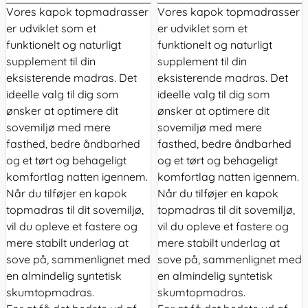
Vores kapok
topmadrasser
Vores kapok
topmadrasser
er udviklet som et
er udviklet som et
funktionelt og naturligt
funktionelt og naturligt
supplement til din
supplement til din
eksisterende madras. Det
eksisterende madras. Det
ideelle valg til dig som
ideelle valg til dig som
ønsker at optimere dit
ønsker at optimere dit
sovemiljø med mere
sovemiljø med mere
fasthed, bedre åndbarhed
fasthed, bedre åndbarhed
og et tørt og behageligt
og et tørt og behageligt
komfortlag natten igennem.
komfortlag natten igennem.
Når du tilføjer en kapok
Når du tilføjer en kapok
topmadras til dit sovemiljø,
topmadras til dit sovemiljø,
vil du opleve et fastere og
vil du opleve et fastere og
mere stabilt underlag at
mere stabilt underlag at
sove på, sammenlignet med
sove på, sammenlignet med
en almindelig syntetisk
en almindelig syntetisk
skumtopmadras.
skumtopmadras.