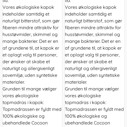
tid.
tid.
Vores økologiske kapok
Vores økologiske kapok
indeholder samtidig et
indeholder samtidig et
naturligt bitterstof, som gør
naturligt bitterstof, som gør
fiberen mindre attraktiv for
fiberen mindre attraktiv for
husstøvmider, skimmel og
husstøvmider, skimmel og
mange bakterier. Det er en
mange bakterier. Det er en
af grundene til, at kapok er
af grundene til, at kapok er
et oplagt valg til personer,
et oplagt valg til personer,
der ønsker at skabe et
der ønsker at skabe et
naturligt og allergivenligt
naturligt og allergivenligt
sovemiljø, uden syntetiske
sovemiljø, uden syntetiske
materialer.
materialer.
Grunden til mange vælger
Grunden til mange vælger
vores økologiske
vores økologiske
topmadras i kapok:
topmadras i kapok:
Topmadrassen er fyldt med
Topmadrassen er fyldt med
100% økologiske og
100% økologiske og
ubehandlede Cocoon
ubehandlede Cocoon