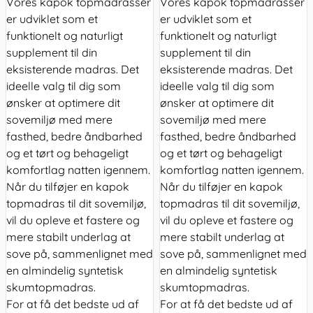
Vores kapok
topmadrasser
Vores kapok
topmadrasser
er udviklet som et
er udviklet som et
funktionelt og naturligt
funktionelt og naturligt
supplement til din
supplement til din
eksisterende madras. Det
eksisterende madras. Det
ideelle valg til dig som
ideelle valg til dig som
ønsker at optimere dit
ønsker at optimere dit
sovemiljø med mere
sovemiljø med mere
fasthed, bedre åndbarhed
fasthed, bedre åndbarhed
og et tørt og behageligt
og et tørt og behageligt
komfortlag natten igennem.
komfortlag natten igennem.
Når du tilføjer en kapok
Når du tilføjer en kapok
topmadras til dit sovemiljø,
topmadras til dit sovemiljø,
vil du opleve et fastere og
vil du opleve et fastere og
mere stabilt underlag at
mere stabilt underlag at
sove på, sammenlignet med
sove på, sammenlignet med
en almindelig syntetisk
en almindelig syntetisk
skumtopmadras.
skumtopmadras.
For at få det bedste ud af
For at få det bedste ud af