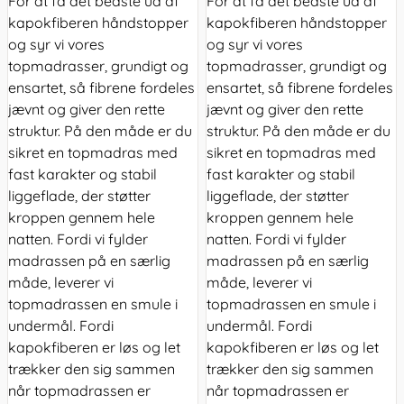
For at få det bedste ud af
For at få det bedste ud af
kapokfiberen håndstopper
kapokfiberen håndstopper
og syr vi vores
og syr vi vores
topmadrasser, grundigt og
topmadrasser, grundigt og
ensartet, så fibrene fordeles
ensartet, så fibrene fordeles
jævnt og giver den rette
jævnt og giver den rette
struktur. På den måde er du
struktur. På den måde er du
sikret en topmadras med
sikret en topmadras med
fast karakter og stabil
fast karakter og stabil
liggeflade, der støtter
liggeflade, der støtter
kroppen gennem hele
kroppen gennem hele
natten. Fordi vi fylder
natten. Fordi vi fylder
madrassen på en særlig
madrassen på en særlig
måde, leverer vi
måde, leverer vi
topmadrassen en smule i
topmadrassen en smule i
undermål. Fordi
undermål. Fordi
kapokfiberen er løs og let
kapokfiberen er løs og let
trækker den sig sammen
trækker den sig sammen
når topmadrassen er
når topmadrassen er