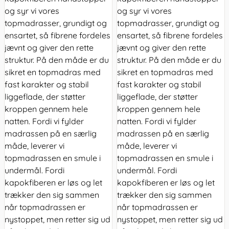
og syr vi vores
og syr vi vores
topmadrasser, grundigt og
topmadrasser, grundigt og
ensartet, så fibrene fordeles
ensartet, så fibrene fordeles
jævnt og giver den rette
jævnt og giver den rette
struktur. På den måde er du
struktur. På den måde er du
sikret en topmadras med
sikret en topmadras med
fast karakter og stabil
fast karakter og stabil
liggeflade, der støtter
liggeflade, der støtter
kroppen gennem hele
kroppen gennem hele
natten. Fordi vi fylder
natten. Fordi vi fylder
madrassen på en særlig
madrassen på en særlig
måde, leverer vi
måde, leverer vi
topmadrassen en smule i
topmadrassen en smule i
undermål. Fordi
undermål. Fordi
kapokfiberen er løs og let
kapokfiberen er løs og let
trækker den sig sammen
trækker den sig sammen
når topmadrassen er
når topmadrassen er
nystoppet, men retter sig ud
nystoppet, men retter sig ud