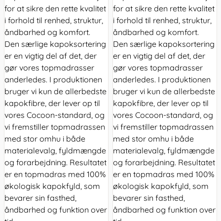
for at sikre den rette kvalitet
for at sikre den rette kvalitet
i forhold til renhed, struktur,
i forhold til renhed, struktur,
åndbarhed og komfort.
åndbarhed og komfort.
Den særlige kapoksortering
Den særlige kapoksortering
er en vigtig del af det, der
er en vigtig del af det, der
gør vores topmadrasser
gør vores topmadrasser
anderledes. I produktionen
anderledes. I produktionen
bruger vi kun de allerbedste
bruger vi kun de allerbedste
kapokfibre, der lever op til
kapokfibre, der lever op til
vores Cocoon-standard, og
vores Cocoon-standard, og
vi fremstiller topmadrassen
vi fremstiller topmadrassen
med stor omhu i både
med stor omhu i både
materialevalg, fyldmængde
materialevalg, fyldmængde
og forarbejdning. Resultatet
og forarbejdning. Resultatet
er en topmadras med 100%
er en topmadras med 100%
økologisk kapokfyld, som
økologisk kapokfyld, som
bevarer sin fasthed,
bevarer sin fasthed,
åndbarhed og funktion over
åndbarhed og funktion over