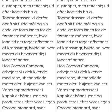
nystoppet, men retter sig ud
nystoppet, men retter sig ud
efter kort tids brug.
efter kort tids brug.
Topmadrassen vil derfor
Topmadrassen vil derfor
opnå sit fulde mål og sin
opnå sit fulde mål og sin
endelige form inden for de
endelige form inden for de
første tre måneder, hvor
første tre måneder, hvor
lang tid det tager afhænger
lang tid det tager afhænger
af kropsvægt, højde og hvor
af kropsvægt, højde og hvor
meget du bevæger dig i
meget du bevæger dig i
løbet af natten.
løbet af natten.
Hos Cocoon Company
Hos Cocoon Company
arbejder vi udelukkende
arbejder vi udelukkende
med rene, ubehandlede
med rene, ubehandlede
materialer i højeste kvalitet.
materialer i højeste kvalitet.
Vores topmadrasser i
Vores topmadrasser i
kapok er håndsyede og
kapok er håndsyede og
produceres efter vores egen
produceres efter vores egen
Cocoon-standard, hvor
Cocoon-standard, hvor