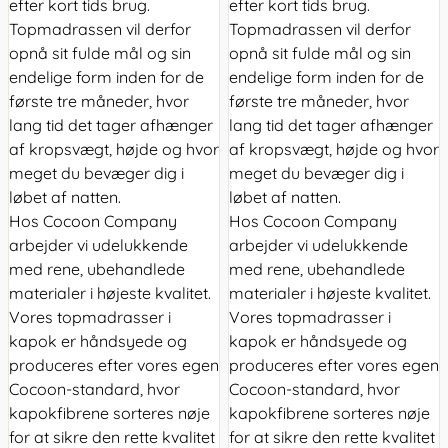
efter kort tids brug.
efter kort tids brug.
Topmadrassen vil derfor
Topmadrassen vil derfor
opnå sit fulde mål og sin
opnå sit fulde mål og sin
endelige form inden for de
endelige form inden for de
første tre måneder, hvor
første tre måneder, hvor
lang tid det tager afhænger
lang tid det tager afhænger
af kropsvægt, højde og hvor
af kropsvægt, højde og hvor
meget du bevæger dig i
meget du bevæger dig i
løbet af natten.
løbet af natten.
Hos Cocoon Company
Hos Cocoon Company
arbejder vi udelukkende
arbejder vi udelukkende
med rene, ubehandlede
med rene, ubehandlede
materialer i højeste kvalitet.
materialer i højeste kvalitet.
Vores topmadrasser i
Vores topmadrasser i
kapok er håndsyede og
kapok er håndsyede og
produceres efter vores egen
produceres efter vores egen
Cocoon-standard, hvor
Cocoon-standard, hvor
kapokfibrene sorteres nøje
kapokfibrene sorteres nøje
for at sikre den rette kvalitet
for at sikre den rette kvalitet