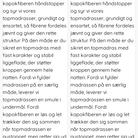
kapokfiberen håndstopper
kapokfiberen håndstopper
og syr vi vores
og syr vi vores
topmadrasser, grundigt og
topmadrasser, grundigt og
ensartet, så fibrene fordeles
ensartet, så fibrene fordeles
jævnt og giver den rette
jævnt og giver den rette
struktur. På den måde er du
struktur. På den måde er du
sikret en topmadras med
sikret en topmadras med
fast karakter og stabil
fast karakter og stabil
liggeflade, der støtter
liggeflade, der støtter
kroppen gennem hele
kroppen gennem hele
natten. Fordi vi fylder
natten. Fordi vi fylder
madrassen på en særlig
madrassen på en særlig
måde, leverer vi
måde, leverer vi
topmadrassen en smule i
topmadrassen en smule i
undermål. Fordi
undermål. Fordi
kapokfiberen er løs og let
kapokfiberen er løs og let
trækker den sig sammen
trækker den sig sammen
når topmadrassen er
når topmadrassen er
nystoppet, men retter sig ud
nystoppet, men retter sig ud