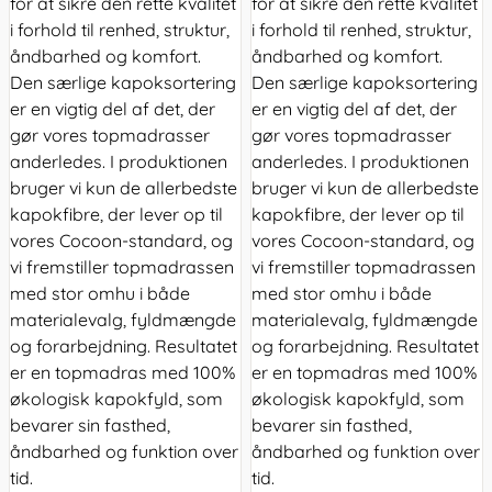
for at sikre den rette kvalitet
for at sikre den rette kvalitet
i forhold til renhed, struktur,
i forhold til renhed, struktur,
åndbarhed og komfort.
åndbarhed og komfort.
Den særlige kapoksortering
Den særlige kapoksortering
er en vigtig del af det, der
er en vigtig del af det, der
gør vores topmadrasser
gør vores topmadrasser
anderledes. I produktionen
anderledes. I produktionen
bruger vi kun de allerbedste
bruger vi kun de allerbedste
kapokfibre, der lever op til
kapokfibre, der lever op til
vores Cocoon-standard, og
vores Cocoon-standard, og
vi fremstiller topmadrassen
vi fremstiller topmadrassen
med stor omhu i både
med stor omhu i både
materialevalg, fyldmængde
materialevalg, fyldmængde
og forarbejdning. Resultatet
og forarbejdning. Resultatet
er en topmadras med 100%
er en topmadras med 100%
økologisk kapokfyld, som
økologisk kapokfyld, som
bevarer sin fasthed,
bevarer sin fasthed,
åndbarhed og funktion over
åndbarhed og funktion over
tid.
tid.