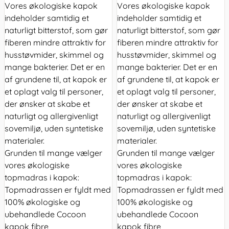
Vores økologiske kapok
Vores økologiske kapok
indeholder samtidig et
indeholder samtidig et
naturligt bitterstof, som gør
naturligt bitterstof, som gør
fiberen mindre attraktiv for
fiberen mindre attraktiv for
husstøvmider, skimmel og
husstøvmider, skimmel og
mange bakterier. Det er en
mange bakterier. Det er en
af grundene til, at kapok er
af grundene til, at kapok er
et oplagt valg til personer,
et oplagt valg til personer,
der ønsker at skabe et
der ønsker at skabe et
naturligt og allergivenligt
naturligt og allergivenligt
sovemiljø, uden syntetiske
sovemiljø, uden syntetiske
materialer.
materialer.
Grunden til mange vælger
Grunden til mange vælger
vores økologiske
vores økologiske
topmadras i kapok:
topmadras i kapok:
Topmadrassen er fyldt med
Topmadrassen er fyldt med
100% økologiske og
100% økologiske og
ubehandlede Cocoon
ubehandlede Cocoon
kapok fibre
kapok fibre