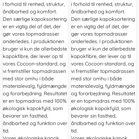
i forhold til renhed, struktur,
i forhold til renhed, struktur,
åndbarhed og komfort.
åndbarhed og komfort.
Den særlige kapoksortering
Den særlige kapoksortering
er en vigtig del af det, der
er en vigtig del af det, der
gør vores topmadrasser
gør vores topmadrasser
anderledes. I produktionen
anderledes. I produktionen
bruger vi kun de allerbedste
bruger vi kun de allerbedste
kapokfibre, der lever op til
kapokfibre, der lever op til
vores Cocoon-standard, og
vores Cocoon-standard, og
vi fremstiller topmadrassen
vi fremstiller topmadrassen
med stor omhu i både
med stor omhu i både
materialevalg, fyldmængde
materialevalg, fyldmængde
og forarbejdning. Resultatet
og forarbejdning. Resultatet
er en topmadras med 100%
er en topmadras med 100%
økologisk kapokfyld, som
økologisk kapokfyld, som
bevarer sin fasthed,
bevarer sin fasthed,
åndbarhed og funktion over
åndbarhed og funktion over
tid.
tid.
Vores økologiske kapok
Vores økologiske kapok