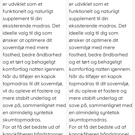
er udviklet som et
er udviklet som et
funktionelt og naturligt
funktionelt og naturligt
supplement til din
supplement til din
eksisterende madras. Det
eksisterende madras. Det
ideelle valg til dig som
ideelle valg til dig som
ønsker at optimere dit
ønsker at optimere dit
sovemiljø med mere
sovemiljø med mere
fasthed, bedre åndbarhed
fasthed, bedre åndbarhed
og et tørt og behageligt
og et tørt og behageligt
komfortlag natten igennem.
komfortlag natten igennem.
Når du tilføjer en kapok
Når du tilføjer en kapok
topmadras til dit sovemiljø,
topmadras til dit sovemiljø,
vil du opleve et fastere og
vil du opleve et fastere og
mere stabilt underlag at
mere stabilt underlag at
sove på, sammenlignet med
sove på, sammenlignet med
en almindelig syntetisk
en almindelig syntetisk
skumtopmadras.
skumtopmadras.
For at få det bedste ud af
For at få det bedste ud af
kapokfiberen håndstopper
kapokfiberen håndstopper