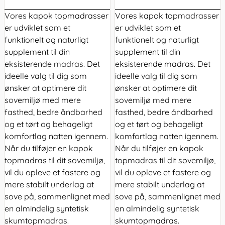
Vores kapok
topmadrasser
Vores kapok
topmadrasser
er udviklet som et
er udviklet som et
funktionelt og naturligt
funktionelt og naturligt
supplement til din
supplement til din
eksisterende madras. Det
eksisterende madras. Det
ideelle valg til dig som
ideelle valg til dig som
ønsker at optimere dit
ønsker at optimere dit
sovemiljø med mere
sovemiljø med mere
fasthed, bedre åndbarhed
fasthed, bedre åndbarhed
og et tørt og behageligt
og et tørt og behageligt
komfortlag natten igennem.
komfortlag natten igennem.
Når du tilføjer en kapok
Når du tilføjer en kapok
topmadras til dit sovemiljø,
topmadras til dit sovemiljø,
vil du opleve et fastere og
vil du opleve et fastere og
mere stabilt underlag at
mere stabilt underlag at
sove på, sammenlignet med
sove på, sammenlignet med
en almindelig syntetisk
en almindelig syntetisk
skumtopmadras.
skumtopmadras.