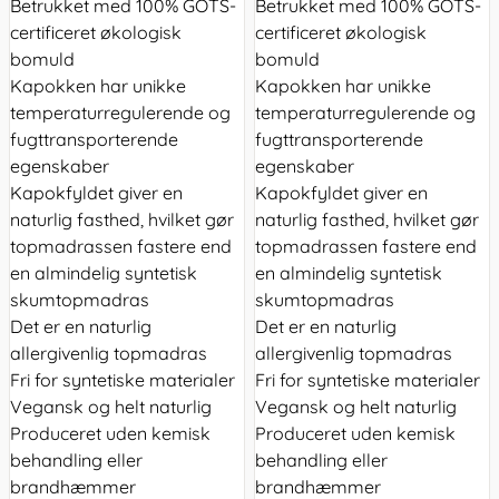
Betrukket med 100% GOTS-
Betrukket med 100% GOTS-
certificeret økologisk
certificeret økologisk
bomuld
bomuld
Kapokken har unikke
Kapokken har unikke
temperaturregulerende og
temperaturregulerende og
fugttransporterende
fugttransporterende
egenskaber
egenskaber
Kapokfyldet giver en
Kapokfyldet giver en
naturlig fasthed, hvilket gør
naturlig fasthed, hvilket gør
topmadrassen fastere end
topmadrassen fastere end
en almindelig syntetisk
en almindelig syntetisk
skumtopmadras
skumtopmadras
Det er en naturlig
Det er en naturlig
allergivenlig topmadras
allergivenlig topmadras
Fri for syntetiske materialer
Fri for syntetiske materialer
Vegansk og helt naturlig
Vegansk og helt naturlig
Produceret uden kemisk
Produceret uden kemisk
behandling eller
behandling eller
brandhæmmer
brandhæmmer