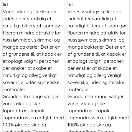
tid.
tid.
Vores økologiske kapok
Vores økologiske kapok
indeholder samtidig et
indeholder samtidig et
naturligt bitterstof, som gør
naturligt bitterstof, som gør
fiberen mindre attraktiv for
fiberen mindre attraktiv for
husstøvmider, skimmel og
husstøvmider, skimmel og
mange bakterier. Det er en
mange bakterier. Det er en
af grundene til, at kapok er
af grundene til, at kapok er
et oplagt valg til personer,
et oplagt valg til personer,
der ønsker at skabe et
der ønsker at skabe et
naturligt og allergivenligt
naturligt og allergivenligt
sovemiljø, uden syntetiske
sovemiljø, uden syntetiske
materialer.
materialer.
Grunden til mange vælger
Grunden til mange vælger
vores økologiske
vores økologiske
topmadras i kapok:
topmadras i kapok:
Topmadrassen er fyldt med
Topmadrassen er fyldt med
100% økologiske og
100% økologiske og
ubehandlede Cocoon
ubehandlede Cocoon