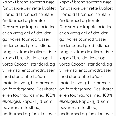
kapokfibrene sorteres nøje
kapokfibrene sorteres nøje
for at sikre den rette kvalitet
for at sikre den rette kvalitet
i forhold til renhed, struktur,
i forhold til renhed, struktur,
åndbarhed og komfort.
åndbarhed og komfort.
Den særlige kapoksortering
Den særlige kapoksortering
er en vigtig del af det, der
er en vigtig del af det, der
gør vores topmadrasser
gør vores topmadrasser
anderledes. I produktionen
anderledes. I produktionen
bruger vi kun de allerbedste
bruger vi kun de allerbedste
kapokfibre, der lever op til
kapokfibre, der lever op til
vores Cocoon-standard, og
vores Cocoon-standard, og
vi fremstiller topmadrassen
vi fremstiller topmadrassen
med stor omhu i både
med stor omhu i både
materialevalg, fyldmængde
materialevalg, fyldmængde
og forarbejdning. Resultatet
og forarbejdning. Resultatet
er en topmadras med 100%
er en topmadras med 100%
økologisk kapokfyld, som
økologisk kapokfyld, som
bevarer sin fasthed,
bevarer sin fasthed,
åndbarhed og funktion over
åndbarhed og funktion over