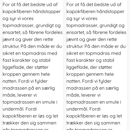
For at få det bedste ud af
For at få det bedste ud af
kapokfiberen håndstopper
kapokfiberen håndstopper
og syr vi vores
og syr vi vores
topmadrasser, grundigt og
topmadrasser, grundigt og
ensartet, så fibrene fordeles
ensartet, så fibrene fordeles
jævnt og giver den rette
jævnt og giver den rette
struktur. På den måde er du
struktur. På den måde er du
sikret en topmadras med
sikret en topmadras med
fast karakter og stabil
fast karakter og stabil
liggeflade, der støtter
liggeflade, der støtter
kroppen gennem hele
kroppen gennem hele
natten. Fordi vi fylder
natten. Fordi vi fylder
madrassen på en særlig
madrassen på en særlig
måde, leverer vi
måde, leverer vi
topmadrassen en smule i
topmadrassen en smule i
undermål. Fordi
undermål. Fordi
kapokfiberen er løs og let
kapokfiberen er løs og let
trækker den sig sammen
trækker den sig sammen
når topmadrassen er
når topmadrassen er