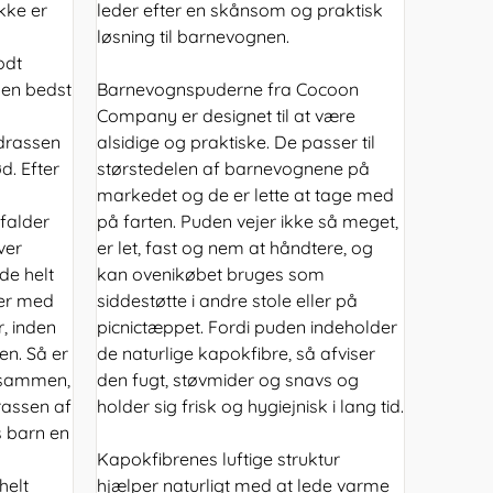
kke er
leder efter en skånsom og praktisk
løsning til barnevognen.
odt
den bedst
Barnevognspuderne fra Cocoon
Company er designet til at være
drassen
alsidige og praktiske. De passer til
d. Efter
størstedelen af barnevognene på
markedet og de er lette at tage med
 falder
på farten. Puden vejer ikke så meget,
ver
er let, fast og nem at håndtere, og
 de helt
kan ovenikøbet bruges som
ver med
siddestøtte i andre stole eller på
, inden
picnictæppet. Fordi puden indeholder
en. Så er
de naturlige kapokfibre, så afviser
t sammen,
den fugt, støvmider og snavs og
rassen af
holder sig frisk og hygiejnisk i lang tid.
s barn en
Kapokfibrenes luftige struktur
helt
hjælper naturligt med at lede varme