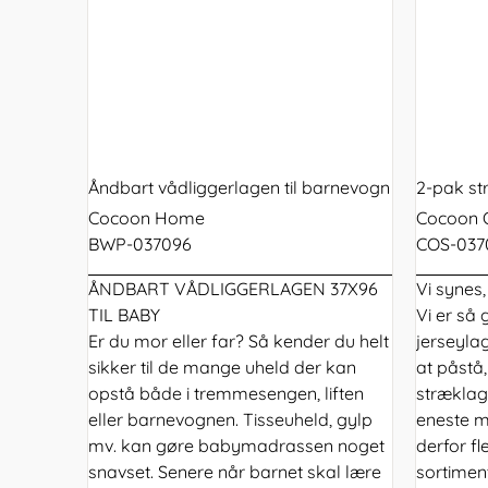
Åndbart vådliggerlagen til barnevogn
2-pak st
Cocoon Home
Cocoon 
BWP-037096
COS-037
ÅNDBART VÅDLIGGERLAGEN 37X96
Vi synes
TIL BABY
Vi er så 
Er du mor eller far? Så kender du helt
jerseylag
sikker til de mange uheld der kan
at påstå
opstå både i tremmesengen, liften
stræklage
eller barnevognen. Tisseuheld, gylp
eneste m
mv. kan gøre babymadrassen noget
derfor fl
snavset. Senere når barnet skal lære
sortiment