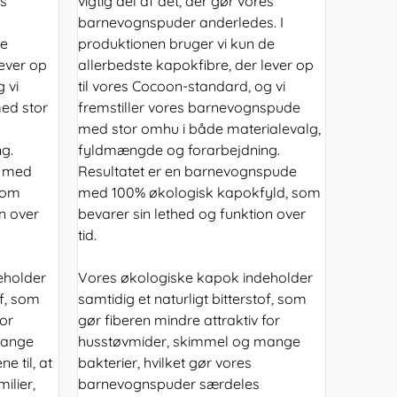
es
vigtig del af det, der gør vores
barnevognspuder anderledes. I
de
produktionen bruger vi kun de
lever op
allerbedste kapokfibre, der lever op
 vi
til vores Cocoon-standard, og vi
med stor
fremstiller vores barnevognspude
med stor omhu i både materialevalg,
g.
fyldmængde og forarbejdning.
s med
Resultatet er en barnevognspude
som
med 100% økologisk kapokfyld, som
n over
bevarer sin lethed og funktion over
tid.
eholder
Vores økologiske kapok indeholder
of, som
samtidig et naturligt bitterstof, som
for
gør fiberen mindre attraktiv for
mange
husstøvmider, skimmel og mange
e til, at
bakterier, hvilket gør vores
ilier,
barnevognspuder særdeles