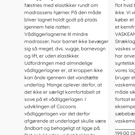
fæstnes med elastikker rundt om
flot hvi
madrassens hjørner. På den måde
ikke. Vi 
bliver lagnet holdt godt på plads
køber et
igennem hele natten.
et kemifr
Vådliggerlagnerne til mindre
VASKEA
madrasser, hvor barnet ikke bevæger
Stræklag
sig så meget, dvs. vugge, barnevogn
vaskes v
og lift, er uden elastikker.
har anve
Udfordringen med almindelige
syntetisk
vådliggerlagner er, at kroppen ikke
vores lag
kan ånde igennem det vandtætte
bruger e
underlag. Mange oplever derfor, at
vaskemidd
det ikke er særligt komfortabelt at
måde sikr
sove på et vådliggerlagen. I
fortsat 
udviklingen af Cocoons
eksempel
vådliggerlagen var det derfor
sæbebær,
afgørende at underlaget skulle være
vaskemid
åndbart og behageligt at ligge på.
199,00 