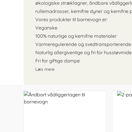
Stokk
Kapok indsats til autostol
160x200
Voksenmadras
Sommerdyner
Juniorseng
økologiske stræklagner
,
åndbare vådligger
160x200
140x20
Sæbeba
Juno
Kapok babynest
180x200
Tillægsmadras
Vinterdyner
Voksenseng
rullemadrasser
,
kemifrie dyner
og
kemifrie 
sengeramme
sengeg
Bademå
Sebra
Vores produkter til barnevogn er:
180x200
160x20
sengeramme
sengeg
Veganske
Olive
seng
100% naturlige og kemifrie materialer
180x20
sengeg
Varmeregulerende og svedtransporterende
Lamelb
Naturlig allergivenlige og fri for husstøvmide
Fri for giftige dampe
Læs mere