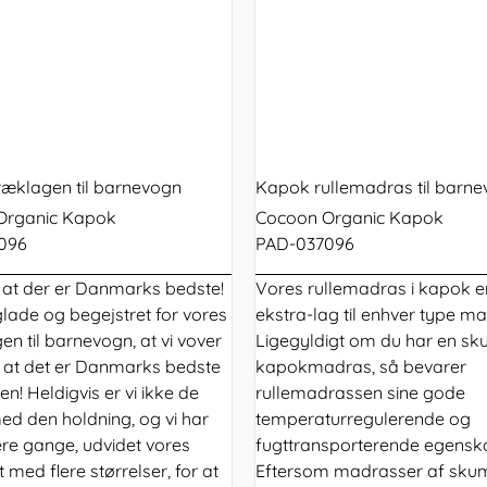
ræklagen til barnevogn
Kapok rullemadras til barn
Organic Kapok
Cocoon Organic Kapok
096
PAD-037096
, at der er Danmarks bedste!
Vores
rullemadras
i kapok er
glade og begejstret for vores
ekstra-lag til enhver type m
en til barnevogn, at vi vover
Ligegyldigt om du har en sku
, at det er Danmarks bedste
kapokmadras, så bevarer
n! Heldigvis er vi ikke de
rullemadrassen sine gode
ed den holdning, og vi har
temperaturregulerende og
ere gange, udvidet vores
fugttransporterende egensk
 med flere størrelser, for at
Eftersom madrasser af skum