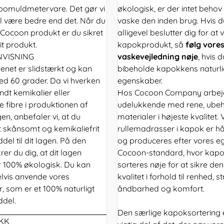
d bomuldmetervare. Det gør vi
økologisk, er der intet behov 
vil være bedre end det. Når du
vaske den inden brug. Hvis d
 Cocoon produkt er du sikret
alligevel beslutter dig for at 
it produkt.
kapokprodukt, så
følg vore
NVISNING
vaskevejledning nøje
, hvis d
enet er slidstærkt og kan
bibeholde kapokkens naturl
ed 60 grader. Da vi hverken
egenskaber.
ndt kemikalier eller
Hos Cocoon Company arbejd
e fibre i produktionen af
udelukkende med rene, ube
en, anbefaler vi, at du
materialer i højeste kvalitet.
t skånsomt og kemikaliefrit
rullemadrasser i kapok er 
el til dit lagen. På den
og produceres efter vores e
er du dig, at dit lagen
Cocoon-standard, hvor kapo
er 100% økologisk. Du kan
sorteres nøje for at sikre den
vis anvende vores
kvalitet i forhold til renhed, st
 som er et 100% naturligt
åndbarhed og komfort.
del.
Den særlige kapoksortering 
DKK