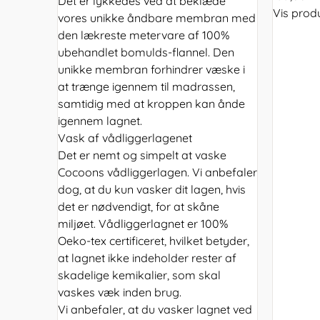
Det er lykkedes ved at beklæde
Vis prod
vores unikke åndbare membran med
den lækreste metervare af 100%
ubehandlet bomulds-flannel. Den
unikke membran forhindrer væske i
at trænge igennem til madrassen,
samtidig med at kroppen kan ånde
igennem lagnet.
Vask af vådliggerlagenet
Det er nemt og simpelt at vaske
Cocoons vådliggerlagen. Vi anbefaler
dog, at du kun vasker dit lagen, hvis
det er nødvendigt, for at skåne
miljøet. Vådliggerlagnet er 100%
Oeko-tex certificeret, hvilket betyder,
at lagnet ikke indeholder rester af
skadelige kemikalier, som skal
vaskes væk inden brug.
Vi anbefaler, at du vasker lagnet ved