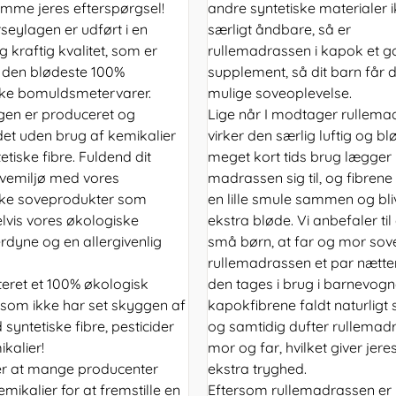
me jeres efterspørgsel!
andre syntetiske materialer i
seylagen er udført i en
særligt åndbare, så er
 kraftig kvalitet, som er
rullemadrassen i kapok et g
 den blødeste 100%
supplement, så dit barn får 
ke bomuldsmetervarer.
mulige soveoplevelse.
gen er produceret og
Lige når I modtager rullema
det uden brug af kemikalier
virker den særlig luftig og blø
tetiske fibre. Fuldend dit
meget kort tids brug lægger
vemiljø med vores
madrassen sig til, og fibrene
ske soveprodukter som
en lille smule sammen og bli
vis vores økologiske
ekstra bløde. Vi anbefaler til
rdyne og en allergivenlig
små børn, at far og mor so
rullemadrassen et par nætter
teret et 100% økologisk
den tages i brug i barnevogn
 som ikke har set skyggen af
kapokfibrene faldt naturlig
syntetiske fibre, pesticider
og samtidig dufter rullemad
ikalier!
mor og far, hvilket giver jere
er at mange producenter
ekstra tryghed.
mikalier for at fremstille en
Eftersom rullemadrassen er 