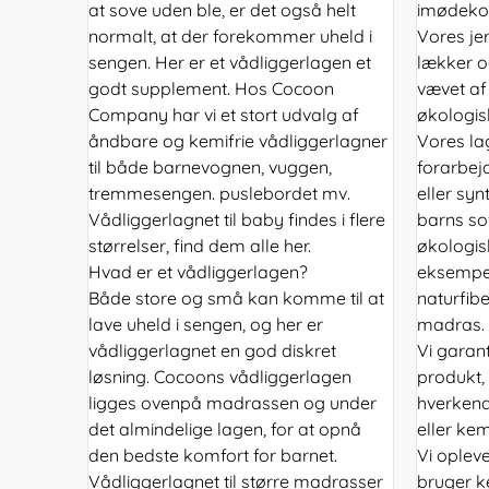
at sove uden ble, er det også helt
imødekom
normalt, at der forekommer uheld i
Vores jer
sengen. Her er et vådliggerlagen et
lækker og
godt supplement. Hos Cocoon
vævet af
Company har vi et stort udvalg af
økologis
åndbare og kemifrie vådliggerlagner
Vores la
til både barnevognen, vuggen,
forarbej
tremmesengen. puslebordet mv.
eller syn
Vådliggerlagnet til baby findes i flere
barns so
størrelser, find dem alle her.
økologi
Hvad er et vådliggerlagen?
eksempel
Både store og små kan komme til at
naturfibe
lave uheld i sengen, og her er
madras.
vådliggerlagnet en god diskret
Vi garan
løsning. Cocoons vådliggerlagen
produkt,
ligges ovenpå madrassen og under
hverkend 
det almindelige lagen, for at opnå
eller kem
den bedste komfort for barnet.
Vi oplev
Vådliggerlagnet til større madrasser
bruger ke