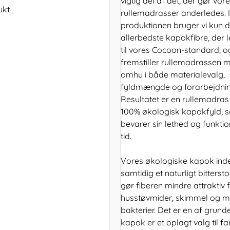
vigtig del af det, der gør vor
ukt
rullemadrasser anderledes. I
produktionen bruger vi kun 
allerbedste kapokfibre, der 
til vores Cocoon-standard, og
fremstiller rullemadrassen 
omhu i både materialevalg,
fyldmængde og forarbejdnin
Resultatet er en rullemadra
100% økologisk kapokfyld, 
bevarer sin lethed og funktio
tid.
Vores økologiske kapok ind
samtidig et naturligt bitterst
gør fiberen mindre attraktiv 
husstøvmider, skimmel og 
bakterier. Det er en af grunden
kapok er et oplagt valg til fam