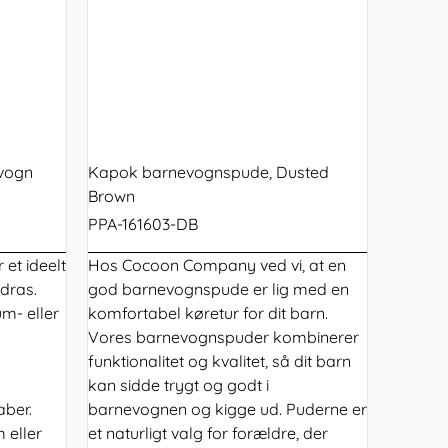
evogn
Kapok barnevognspude, Dusted
Brown
PPA-161603-DB
 et ideelt
Hos Cocoon Company ved vi, at en
adras.
god
barnevognspude
er lig med en
m- eller
komfortabel køretur for dit barn.
Vores barnevognspuder kombinerer
funktionalitet og kvalitet, så dit barn
kan sidde trygt og godt i
aber.
barnevognen og kigge ud. Puderne er
 eller
et naturligt valg for forældre, der