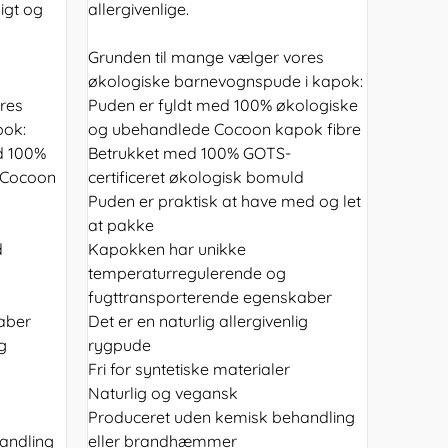
igt og
allergivenlige.
Grunden til mange vælger vores
økologiske barnevognspude i kapok:
res
Puden er fyldt med 100% økologiske
pok:
og ubehandlede Cocoon kapok fibre
d 100%
Betrukket med 100% GOTS-
 Cocoon
certificeret økologisk bomuld
Puden er praktisk at have med og let
at pakke
d
Kapokken har unikke
temperaturregulerende og
fugttransporterende egenskaber
aber
Det er en naturlig allergivenlig
ig
rygpude
Fri for syntetiske materialer
Naturlig og vegansk
Produceret uden kemisk behandling
andling
eller brandhæmmer