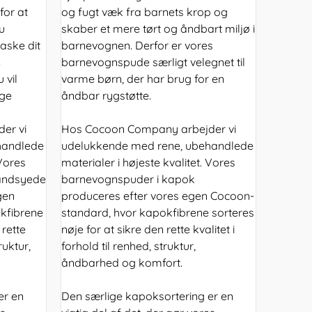
for at
og fugt væk fra barnets krop og
u
skaber et mere tørt og åndbart miljø i
vaske dit
barnevognen. Derfor er vores
s
barnevognspude særligt velegnet til
u vil
varme børn, der har brug for en
ige
åndbar rygstøtte.
er vi
Hos Cocoon Company arbejder vi
handlede
udelukkende med rene, ubehandlede
 Vores
materialer i højeste kvalitet. Vores
håndsyede
barnevognspuder i kapok
gen
produceres efter vores egen Cocoon-
kfibrene
standard, hvor kapokfibrene sorteres
 rette
nøje for at sikre den rette kvalitet i
ruktur,
forhold til renhed, struktur,
åndbarhed og komfort.
er en
Den særlige kapoksortering er en