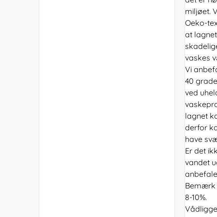
miljøet.
Oeko-tex 
at lagnet
skadelig
vaskes v
Vi anbef
40 grade
ved uhel
vaskepro
lagnet ka
derfor k
have svær
Er det ik
vandet ud
anbefaler
Bemærk a
8-10%.
Vådligge