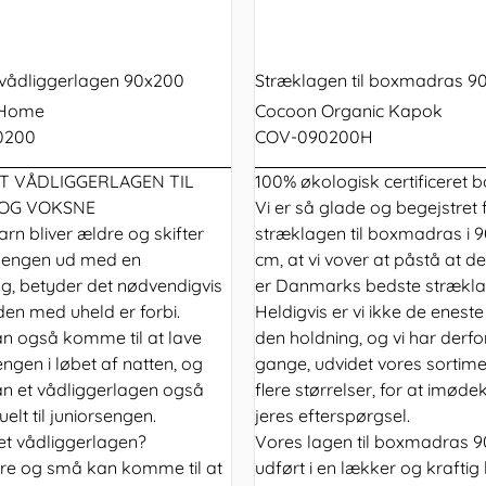
startpakke
e senge
madras
Topmadras tilbud
Stokke Sleepi Mini
skarp pris lige her
bruge hovedpude?
en kapok rullemadras
spild af jordens ressou
babyseng
0
r
200x220 dyne
60x63 puder
180x200 topmadras
180x200 rullemadras
Børnemøbler
 sengen
140x200 madras
Rullemadrasser tilbud
Babybay XXL
avle
Oliver Wood
tter
240x220 dyne
60x70 puder
200x200 topmadras
200x200 rullemadras
 senge
160x200
tremmesen
0
vådliggerlagen 90x200
Stræklagen til boxmadras 9
madras
avle
r Wood
Oliver Woo
 Home
Cocoon Organic Kapok
e
180x200
0
0200
COV-090200H
madras
avle
 VÅDLIGGERLAGEN TIL
100% økologisk certificeret 
unde
 OG VOKSNE
Vi er så glade og begejstret 
arn bliver ældre og skifter
stræklagen til boxmadras i 
engen ud med en
cm, at vi vover at påstå at d
ng, betyder det nødvendigvis
er Danmarks bedste strækla
iden med uheld er forbi.
Heldigvis er vi ikke de enest
an også komme til at lave
den holdning, og vi har derfor
engen i løbet af natten, og
gange, udvidet vores sortim
an et vådliggerlagen også
flere størrelser, for at imø
elt til juniorsengen.
jeres efterspørgsel.
et vådliggerlagen?
Vores lagen til boxmadras 9
re og små kan komme til at
udført i en lækker og kraftig k