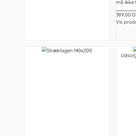
må ikke t
389,00 
Vis prod
Udsolg