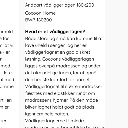
Åndbart vådliggerlagen 180x200
Cocoon Home
BWP-180200
bomuld
Hvad er et vådliggerlagen?
e for
Både store og små kan komme til at
, at vi
lave uheld i sengen, og her er
 - er
vådliggerlagnet en god diskret
n!
løsning. Cocoons vådliggerlagen
e med
ligges ovenpå madrassen og under
 flere
det almindelige lagen, for at opnå
ent med
den bedste komfort for barnet.
dekomme
Vådliggerlagnet til større madrasser
fæstnes med elastikker rundt om
t i en
madrassens hjørner. På den måde
om er
bliver lagnet holdt godt på plads
igennem hele natten.
er.
Vådliggerlagnerne til mindre
g
madrasser, hvor barnet ikke bevæger