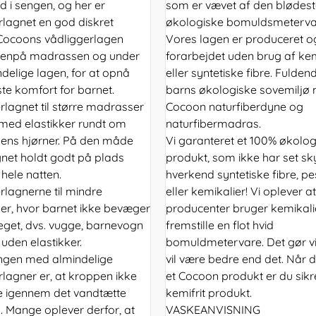
d i sengen, og her er
som er vævet af den blødes
rlagnet en god diskret
økologiske bomuldsmetervar
 Cocoons vådliggerlagen
Vores lagen er produceret o
venpå madrassen og under
forarbejdet uden brug af kem
ndelige lagen, for at opnå
eller syntetiske fibre. Fuldend
te komfort for barnet.
barns økologiske sovemiljø
rlagnet til større madrasser
Cocoon naturfiberdyne og
med elastikker rundt om
naturfibermadras.
ns hjørner. På den måde
Vi garanteret et 100% økolog
gnet holdt godt på plads
produkt, som ikke har set s
hele natten.
hverkend syntetiske fibre, pe
rlagnerne til mindre
eller kemikalier! Vi oplever 
r, hvor barnet ikke bevæger
producenter bruger kemikalie
eget, dvs. vugge, barnevogn
fremstille en flot hvid
r uden elastikker.
bomuldmetervare. Det gør vi 
ngen med almindelige
vil være bedre end det. Når 
rlagner er, at kroppen ikke
et Cocoon produkt er du sikre
 igennem det vandtætte
kemifrit produkt.
. Mange oplever derfor, at
VASKEANVISNING