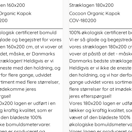
gen 160x200
Stræklagen 180x200
Organic Kapok
Cocoon Organic Kapok
200
COV-180200
logisk certificeret bomuld
100% økologisk certificeret 
glade og begejstret for vores
Vi er så glade og begejstred
en 160x200 cm, at vi vover at
vores stræklagen 180x200 cm
 det, måske, er Danmarks
vover at påstå at det - måske
ræklagen! Heldigvis er vi
Danmarks bedste stræklage
eneste med den holdning, og
Heldigvis er vi ikke de enest
rfor flere gange, udvidet
den holdning, og vi har derfor
timent med flere størrelser,
gange udvidet vores sortim
mødekomme jeres
flere størrelser for at imø
rgsel!
jeres efterspørgsel!
0x200 lagen er udført i en
Vores 180x200 lagen er udfør
 kraftig kvalitet, som er
lækker og kraftig kvalitet, s
 den blødeste 100%
vævet af den blødeste 100%
ke bomuldsmetervarer.
økologiske bomuldsmetervar
gen er produceret og
Vores lagen er produceret o