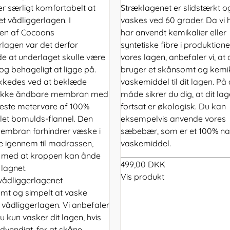
er særligt komfortabelt at
Stræklagenet er slidstærkt o
t vådliggerlagen. I
vaskes ved 60 grader. Da vi 
gen af Cocoons
har anvendt kemikalier eller
rlagen var det derfor
syntetiske fibre i produktion
e at underlaget skulle være
vores lagen, anbefaler vi, at 
og behageligt at ligge på.
bruger et skånsomt og kemika
ykkedes ved at beklæde
vaskemiddel til dit lagen. På
nikke åndbare membran med
måde sikrer du dig, at dit la
este metervare af 100%
fortsat er økologisk. Du kan
et bomulds-flannel. Den
eksempelvis anvende vores
embran forhindrer væske i
sæbebær, som er et 100% nat
e igennem til madrassen,
vaskemiddel.
 med at kroppen kan ånde
499,00 DKK
lagnet.
Vis produkt
vådliggerlagenet
emt og simpelt at vaske
vådliggerlagen. Vi anbefaler
u kun vasker dit lagen, hvis
dvendigt, for at skåne