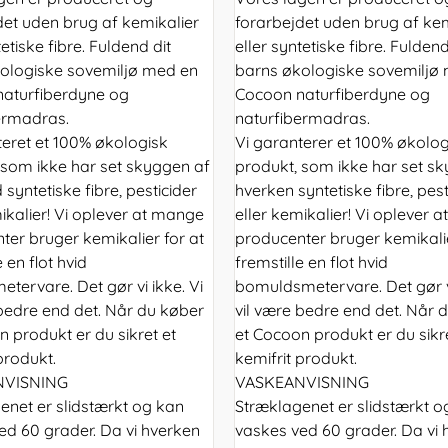
det uden brug af kemikalier
forarbejdet uden brug af kem
tetiske fibre. Fuldend dit
eller syntetiske fibre. Fuldend
ologiske sovemiljø med en
barns økologiske sovemiljø
aturfiberdyne og
Cocoon naturfiberdyne og
ermadras.
naturfibermadras.
teret et 100% økologisk
Vi garanterer et 100% økolog
 som ikke har set skyggen af
produkt, som ikke har set s
syntetiske fibre, pesticider
hverken syntetiske fibre, pest
ikalier! Vi oplever at mange
eller kemikalier! Vi oplever 
ter bruger kemikalier for at
producenter bruger kemikalie
e en flot hvid
fremstille en flot hvid
tervare. Det gør vi ikke. Vi
bomuldsmetervare. Det gør vi
 bedre end det. Når du køber
vil være bedre end det. Når 
 produkt er du sikret et
et Cocoon produkt er du sikre
produkt.
kemifrit produkt.
NVISNING
VASKEANVISNING
enet er slidstærkt og kan
Stræklagenet er slidstærkt o
ed 60 grader. Da vi hverken
vaskes ved 60 grader. Da vi 