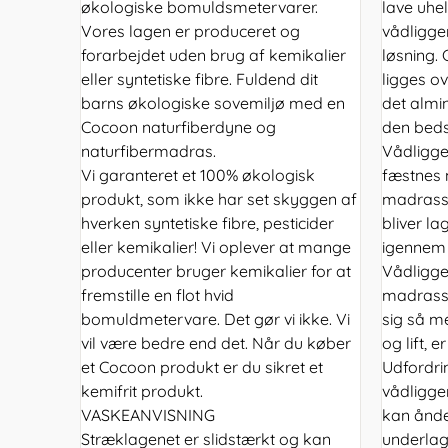
økologiske bomuldsmetervarer.
lave uhel
Vores lagen er produceret og
vådligge
forarbejdet uden brug af kemikalier
løsning.
eller syntetiske fibre. Fuldend dit
ligges o
barns økologiske sovemiljø med en
det almi
Cocoon naturfiberdyne og
den beds
naturfibermadras.
Vådligge
Vi garanteret et 100% økologisk
fæstnes 
produkt, som ikke har set skyggen af
madrasse
hverken syntetiske fibre, pesticider
bliver la
eller kemikalier! Vi oplever at mange
igennem 
producenter bruger kemikalier for at
Vådligge
fremstille en flot hvid
madrasse
bomuldmetervare. Det gør vi ikke. Vi
sig så m
vil være bedre end det. Når du køber
og lift, e
et Cocoon produkt er du sikret et
Udfordri
kemifrit produkt.
vådligge
VASKEANVISNING
kan ånde
Stræklagenet er slidstærkt og kan
underlag