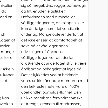
ikalier
sig så meget, dvs. vugge, barnevogn
 dit
og lift, er uden elastikker.
 med en
Udfordringen med almindelige
vådliggerlagner er, at kroppen ikke
kan ånde igennem det vandtætte
isk
underlag. Mange oplever derfor, at
kyggen af
det ikke er særligt komfortabelt at
icider
sove på et vådliggerlagen. I
at mange
udviklingen af Cocoons
r for at
vådliggerlagen var det derfor
afgørende at underlaget skulle være
 ikke. Vi
åndbart og behageligt at ligge på.
du køber
Det er lykkedes ved at beklæde
t et
vores unikke åndbare membran med
den lækreste metervare af 100%
ubehandlet bomulds-flannel. Den
g kan
unikke membran forhindrer væske i
hverken
at trænge igennem til madrassen,