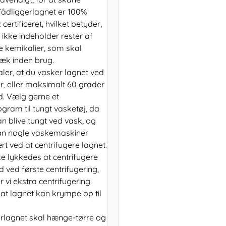
 Vådliggerlagnet er 100%
certificeret, hvilket betyder,
 ikke indeholder rester af
e kemikalier, som skal
æk inden brug.
aler, at du vasker lagnet ved
r, eller maksimalt 60 grader
d. Vælg gerne et
gram til tungt vasketøj, da
n blive tungt ved vask, og
an nogle vaskemaskiner
t ved at centrifugere lagnet.
ke lykkedes at centrifugere
 ved første centrifugering,
 vi ekstra centrifugering.
t lagnet kan krympe op til
rlagnet skal hænge-tørre og