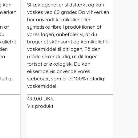
g kan
Stræklagenet er slidstærkt og kan
hverken
vaskes ved 60 grader. Da vi hverken
har anvendt kemikalier eller
en af
syntetiske fibre i produktionen af
du
vores lagen, anbefaler vi, at du
liefrit
bruger et skånsomt og kemikaliefrit
 den
vaskemiddel til dit lagen. På den
gen
måde sikrer du dig, at dit lagen
fortsat er økologisk. Du kan
eksempelvis anvende vores
urligt
sæbebær, som er et 100% naturligt
vaskemiddel.
499,00 DKK
Vis produkt