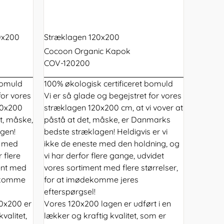
tilbud
Få adgang til unikke
rcer
tilmelding.
Både til baby og børn
barnevogne og meget mere.
medlemsrabatter og tilbud ved
 Mini+
at melde dig in i vores
g
medlemsklub - nem og gratis
0x200
Stræklagen 120x200
tilmelding.
d tremmeseng
Cocoon Organic Kapok
COV-120200
bomuld
100% økologisk certificeret bomuld
for vores
Vi er så glade og begejstret for vores
90x200
stræklagen 120x200 cm, at vi vover at
et, måske,
påstå at det, måske, er Danmarks
gen!
bedste stræklagen! Heldigvis er vi
e med
ikke de eneste med den holdning, og
 flere
vi har derfor flere gange, udvidet
ent med
vores sortiment med flere størrelser,
dekomme
for at imødekomme jeres
efterspørgsel!
0x200 er
Vores 120x200 lagen er udført i en
valitet,
lækker og kraftig kvalitet, som er