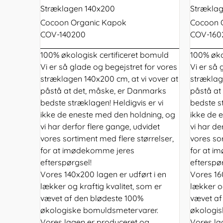
Stræklagen 140x200
Strækla
Cocoon Organic Kapok
Cocoon 
COV-140200
COV-160
100% økologisk certificeret bomuld
100% øko
Vi er så glade og begejstret for vores
Vi er så 
stræklagen 140x200 cm, at vi vover at
stræklag
påstå at det, måske, er Danmarks
påstå at
bedste stræklagen! Heldigvis er vi
bedste st
ikke de eneste med den holdning, og
ikke de 
vi har derfor flere gange, udvidet
vi har de
vores sortiment med flere størrelser,
vores sor
for at imødekomme jeres
for at i
efterspørgsel!
efterspø
Vores 140x200 lagen er udført i en
Vores 16
lækker og kraftig kvalitet, som er
lækker og
vævet af den blødeste 100%
vævet af
økologiske bomuldsmetervarer.
økologis
Vores lagen er produceret og
Vores la