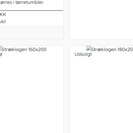
ørres i tørretumbler.
DKK
ukt
t
Udsolgt