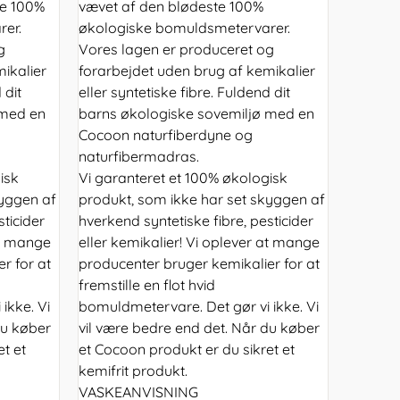
te 100%
vævet af den blødeste 100%
er.
økologiske bomuldsmetervarer.
g
Vores lagen er produceret og
ikalier
forarbejdet uden brug af kemikalier
 dit
eller syntetiske fibre. Fuldend dit
 med en
barns økologiske sovemiljø med en
Cocoon naturfiberdyne og
naturfibermadras.
isk
Vi garanteret et 100% økologisk
kyggen af
produkt, som ikke har set skyggen af
sticider
hverkend syntetiske fibre, pesticider
at mange
eller kemikalier! Vi oplever at mange
r for at
producenter bruger kemikalier for at
fremstille en flot hvid
ikke. Vi
bomuldmetervare. Det gør vi ikke. Vi
du køber
vil være bedre end det. Når du køber
t et
et Cocoon produkt er du sikret et
kemifrit produkt.
VASKEANVISNING