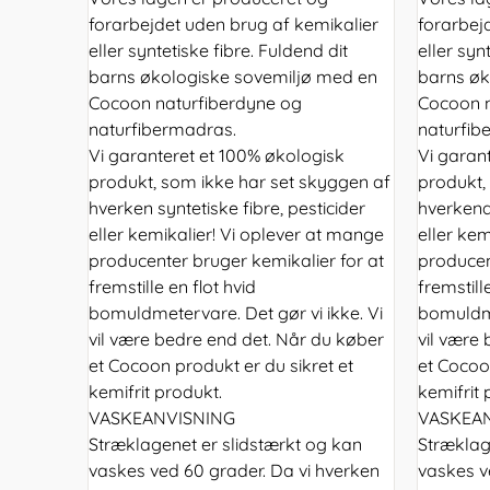
forarbejdet uden brug af kemikalier
forarbej
eller syntetiske fibre. Fuldend dit
eller syn
barns økologiske sovemiljø med en
barns øk
Cocoon naturfiberdyne og
Cocoon n
naturfibermadras.
naturfib
Vi garanteret et 100% økologisk
Vi garan
produkt, som ikke har set skyggen af
produkt,
hverken syntetiske fibre, pesticider
hverkend 
eller kemikalier! Vi oplever at mange
eller kem
producenter bruger kemikalier for at
producen
fremstille en flot hvid
fremstill
bomuldmetervare. Det gør vi ikke. Vi
bomuldme
vil være bedre end det. Når du køber
vil være
et Cocoon produkt er du sikret et
et Cocoon
kemifrit produkt.
kemifrit 
VASKEANVISNING
VASKEA
Stræklagenet er slidstærkt og kan
Stræklag
vaskes ved 60 grader. Da vi hverken
vaskes v