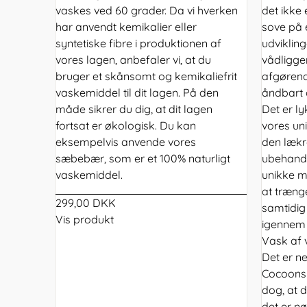
vaskes ved 60 grader. Da vi hverken
det ikke 
har anvendt kemikalier eller
sove på e
syntetiske fibre i produktionen af
udviklin
vores lagen, anbefaler vi, at du
vådligge
bruger et skånsomt og kemikaliefrit
afgørend
vaskemiddel til dit lagen. På den
åndbart 
måde sikrer du dig, at dit lagen
Det er l
fortsat er økologisk. Du kan
vores u
eksempelvis anvende vores
den lækr
sæbebær, som er et 100% naturligt
ubehandl
vaskemiddel.
unikke m
at træng
299,00 DKK
samtidig
Vis produkt
igennem 
Vask af 
Det er n
Cocoons 
dog, at d
det er nø