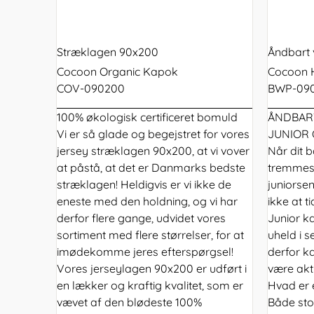
Stokk
Kapok indsats til autostol
160x200
Voksenmadras
Sommerdyner
Juniorseng
160x200
140x20
Sæbeba
Juno
Kapok babynest
180x200
Tillægsmadras
Vinterdyner
Voksenseng
sengeramme
sengeg
Bademå
Sebra
180x200
160x20
Stræklagen 90x200
Åndbart 
sengeramme
sengeg
Olive
Cocoon Organic Kapok
Cocoon
seng
180x20
COV-090200
BWP-09
sengeg
100% økologisk certificeret bomuld
ÅNDBART
Lamelb
Vi er så glade og begejstret for vores
JUNIOR
jersey stræklagen 90x200, at vi vover
Når dit b
at påstå, at det er Danmarks bedste
tremmes
stræklagen! Heldigvis er vi ikke de
juniorse
eneste med den holdning, og vi har
ikke at t
derfor flere gange, udvidet vores
Junior k
sortiment med flere størrelser, for at
uheld i s
imødekomme jeres efterspørgsel!
derfor k
Vores jerseylagen 90x200 er udført i
være aktu
en lækker og kraftig kvalitet, som er
Hvad er 
vævet af den blødeste 100%
Både sto