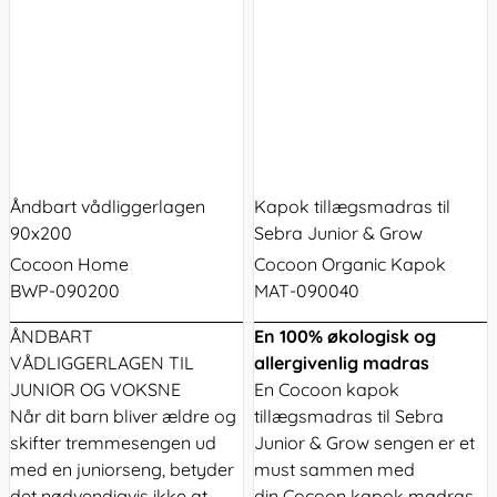
Åndbart vådliggerlagen
Kapok tillægsmadras til
90x200
Sebra Junior & Grow
Cocoon Home
Cocoon Organic Kapok
BWP-090200
MAT-090040
ÅNDBART
En 100% økologisk og
VÅDLIGGERLAGEN TIL
allergivenlig madras
JUNIOR OG VOKSNE
En Cocoon kapok
Når dit barn bliver ældre og
tillægsmadras til Sebra
skifter tremmesengen ud
Junior & Grow sengen er et
med en juniorseng, betyder
must sammen med
det nødvendigvis ikke at
din
Cocoon kapok madras