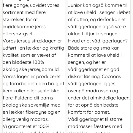
flere gange, udvidet vores
Junior kan også komme til
sortiment med flere
at lave uheld i sengen i løbet
størrelser, for at
af natten, og derfor kan et
imødekomme jeres
vådliggerlagen også være
efterspørgsel!
aktuelt til juniorsengen.
Vores jersey stræklagen er
Hvad er et vådliggerlagen?
udført i en lækker og kraftig
Både store og små kan
kvalitet, som er vævet af
komme til at lave uheld i
den blødeste 100%
sengen, og her er
økologiske jerseybomuld.
vådliggerlagnet en god
Vores lagen er produceret
diskret løsning. Cocoons
og forarbejdet uden brug af
vådliggerlagen ligges
kemikalier eller syntetiske
ovenpå madrassen og
fibre. Fuldend dit barns
under det almindelige lagen,
økologiske sovemiljø med
for at opnå den bedste
en lækker fiberdyne og en
komfort for barnet.
allergivenlig madras.
Vådliggerlagnet til større
Vi garanteret et 100%
madrasser fæstnes med