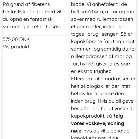
På grund af fiberens
bløde. Vi anbefaler til de
fantastiske åndbarhed vil
helt små børn, at far og mor
du opnå en fantastisk
sover med rullemadrassen
varmereguleret nattesøvn
et par nætter, inden den
tages i brug i sengen. Så er
575,00 DKK
kapokfibrene faldt naturligt
Vis produkt
sammen, og samtidig dufter
rullemadrassen af mor og
far, hvilket giver jeres barn
en ekstra tryghed.
Eftersom rullemadrassen er
helt økologisk, er der intet
behov for at vaske den
inden brug. Hvis du alligevel
beslutter dig for at vaske dit
kapokprodukt, så
følg
vores vaskevejledning
nøje
, hvis du vil bibeholde
kapokkens naturlige