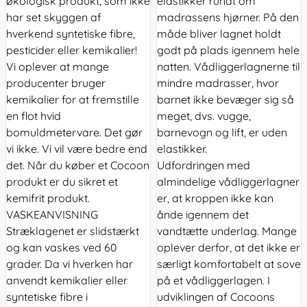
økologisk produkt, som ikke
elastikker rundt om
har set skyggen af
madrassens hjørner. På den
hverkend syntetiske fibre,
måde bliver lagnet holdt
pesticider eller kemikalier!
godt på plads igennem hele
Vi oplever at mange
natten. Vådliggerlagnerne til
producenter bruger
mindre madrasser, hvor
kemikalier for at fremstille
barnet ikke bevæger sig så
en flot hvid
meget, dvs. vugge,
bomuldmetervare. Det gør
barnevogn og lift, er uden
vi ikke. Vi vil være bedre end
elastikker.
det. Når du køber et Cocoon
Udfordringen med
produkt er du sikret et
almindelige vådliggerlagner
kemifrit produkt.
er, at kroppen ikke kan
VASKEANVISNING
ånde igennem det
Stræklagenet er slidstærkt
vandtætte underlag. Mange
og kan vaskes ved 60
oplever derfor, at det ikke er
grader. Da vi hverken har
særligt komfortabelt at sove
anvendt kemikalier eller
på et vådliggerlagen. I
syntetiske fibre i
udviklingen af Cocoons