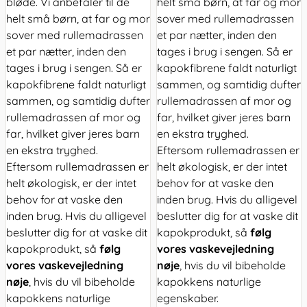
bløde. Vi anbefaler til de
helt små børn, at far og mor
helt små børn, at far og mor
sover med rullemadrassen
sover med rullemadrassen
et par nætter, inden den
et par nætter, inden den
tages i brug i sengen. Så er
tages i brug i sengen. Så er
kapokfibrene faldt naturligt
kapokfibrene faldt naturligt
sammen, og samtidig dufter
sammen, og samtidig dufter
rullemadrassen af mor og
rullemadrassen af mor og
far, hvilket giver jeres barn
far, hvilket giver jeres barn
en ekstra tryghed.
en ekstra tryghed.
Eftersom rullemadrassen er
Eftersom rullemadrassen er
helt økologisk, er der intet
helt økologisk, er der intet
behov for at vaske den
behov for at vaske den
inden brug. Hvis du alligevel
inden brug. Hvis du alligevel
beslutter dig for at vaske dit
beslutter dig for at vaske dit
kapokprodukt, så
følg
kapokprodukt, så
følg
vores vaskevejledning
vores vaskevejledning
nøje
, hvis du vil bibeholde
nøje
, hvis du vil bibeholde
kapokkens naturlige
kapokkens naturlige
egenskaber.