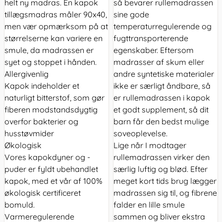
helt ny madras. En kapok
så bevarer rullemadrassen
tillægsmadras måler 90x40,
sine gode
men vær opmærksom på at
temperaturregulerende og
størrelserne kan variere en
fugttransporterende
smule, da madrassen er
egenskaber. Eftersom
syet og stoppet i hånden.
madrasser af skum eller
Allergivenlig
andre syntetiske materialer
Kapok indeholder et
ikke er særligt åndbare, så
naturligt bitterstof, som gør
er rullemadrassen i kapok
fiberen modstandsdygtig
et godt supplement, så dit
overfor bakterier og
barn får den bedst mulige
husstøvmider
soveoplevelse.
Økologisk
Lige når I modtager
Vores kapokdyner og -
rullemadrassen virker den
puder er fyldt ubehandlet
særlig luftig og blød. Efter
kapok, med et vår af 100%
meget kort tids brug lægger
økologisk certificeret
madrassen sig til, og fibrene
bomuld.
falder en lille smule
Varmeregulerende
sammen og bliver ekstra