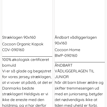
Stræklagen 90x160
Åndbart vådliggerlagen
90x160
Cocoon Organic Kapok
COV-090160
Cocoon Home
BWP-090160
100% økologisk certificeret
bomuld
ÅNDBART
Vi er så glade og begejstret
VÅDLIGGERLAGEN TIL
for vores jersey stræklagen,
JUNIOR
at vi vover at påstå, at det er
Når dit barn bliver ældre og
Danmarks bedste
skifter tremmesengen ud
stræklagen! Heldigvis er vi
med en juniorseng, betyder
ikke de eneste med den
det nødvendigvis ikke at
holdning, og vi har derfor
tiden med uheld er forbi.