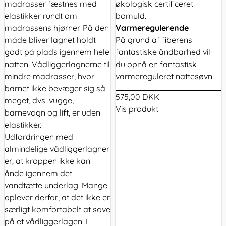
madrasser fæstnes med
økologisk certificeret
elastikker rundt om
bomuld.
madrassens hjørner. På den
Varmeregulerende
måde bliver lagnet holdt
På grund af fiberens
godt på plads igennem hele
fantastiske åndbarhed vil
natten. Vådliggerlagnerne til
du opnå en fantastisk
mindre madrasser, hvor
varmereguleret nattesøvn
barnet ikke bevæger sig så
575,00 DKK
meget, dvs. vugge,
Vis produkt
barnevogn og lift, er uden
elastikker.
Udfordringen med
almindelige vådliggerlagner
er, at kroppen ikke kan
ånde igennem det
vandtætte underlag. Mange
oplever derfor, at det ikke er
særligt komfortabelt at sove
på et vådliggerlagen. I