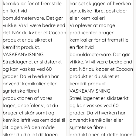
kemikalier for at fremstille
har set skyggen af hverken
en flot hvid
syntetiske fibre, pesticider
bomuldmetervare. Det gør
eller kemikalier!
vi ikke. Vi vil være bedre end
Vi oplever at mange
det. Når du køber et Cocoon
producenter bruger
produkt er du sikret et
kemikalier for at fremstille
kemifrit produkt.
en flot hvid
VASKEANVISNING
bomuldmetervare. Det gør
Stræklagenet er slidstærkt
vi ikke. Vi vil være bedre end
og kan vaskes ved 60
det. Når du køber et Cocoon
grader. Da vi hverken har
produkt er du sikret et
anvendt kemikalier eller
kemifrit produkt.
syntetiske fibre i
VASKEANVISNING
produktionen af vores
Stræklagenet er slidstærkt
lagen, anbefaler vi, at du
og kan vaskes ved 60
bruger et skånsomt og
grader. Da vi hverken har
kemikaliefrit vaskemiddel til
anvendt kemikalier eller
dit lagen. På den måde
syntetiske fibre i
sikrer du dig, at dit lagen
produktionen af dette lagen,