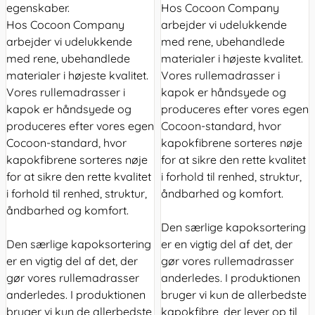
egenskaber.
Hos Cocoon Company
Hos Cocoon Company
arbejder vi udelukkende
arbejder vi udelukkende
med rene, ubehandlede
med rene, ubehandlede
materialer i højeste kvalitet.
materialer i højeste kvalitet.
Vores rullemadrasser i
Vores rullemadrasser i
kapok er håndsyede og
kapok er håndsyede og
produceres efter vores egen
produceres efter vores egen
Cocoon-standard, hvor
Cocoon-standard, hvor
kapokfibrene sorteres nøje
kapokfibrene sorteres nøje
for at sikre den rette kvalitet
for at sikre den rette kvalitet
i forhold til renhed, struktur,
i forhold til renhed, struktur,
åndbarhed og komfort.
åndbarhed og komfort.
Den særlige kapoksortering
Den særlige kapoksortering
er en vigtig del af det, der
er en vigtig del af det, der
gør vores rullemadrasser
gør vores rullemadrasser
anderledes. I produktionen
anderledes. I produktionen
bruger vi kun de allerbedste
bruger vi kun de allerbedste
kapokfibre, der lever op til