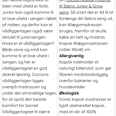
tiden med uheld er forbi.
til Sebra Junior & Grow
Junior kan også komme til
seng
. Så snart det er tid til at
at lave uheld i sengen i løbet
forlænge din Sebra seng ud,
af natten, og derfor kan et
kan tillægsmadrassen
vådliggerlagen også være
bruges, fremfor at skulle
aktuelt til juniorsengen.
købe en helt ny madras.
Hvad er et vådliggerlagen?
Kapok tillægsmadrassen
Både store og små kan
måler 90x40 cm.
komme til at lave uheld i
Allergivenlig
sengen, og her er
Kapok indeholder et
vådliggerlagnet en god
naturligt bitterstof, som gør
diskret løsning. Cocoons
fiberen modstandsdygtig
vådliggerlagen ligges
overfor bakterier og
ovenpå madrassen og
husstøvmider
under det almindelige lagen,
Økologisk
for at opnå den bedste
Vores kapok madrasser er
komfort for barnet.
fyldt ubehandlet kapok,
Vådliggerlagnet til større
med et vår af 100%