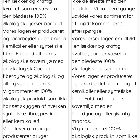
i en lækker og kraftig
ikke de eneste med den
kvalitet, som er vævet af
holdning. Vi har flere gange
den blødeste 100%
udvidet vores sortiment for
økologiske jerseybomuld.
at imødekomme jeres
Vores lagen er produceret
efterspørgsel!
og forarbejdet uden brug af
Vores jerseylagen er udført
kemikalier eller syntetiske
i en lækker og kraftig
fibre. Fuldend dit barns
kvalitet, som er vævet af
økologiske sovemiljø med
den blødeste 100%
en økologisk Cocoon
økologiske jerseybomuld.
fiberdyne og økologisk og
Vores lagen er produceret
allergivenlig madras.
og forarbejdet uden brug af
Vi garanteret et 100%
kemikalier eller syntetiske
økologisk produkt, som ikke
fibre. Fuldend dit barns
har set skyggen af hverken
sovemiljø med en
syntetiske fibre, pesticider
fiberdyne og allergivenlig
eller kemikalier!
madras.
Vi oplever at mange
Vi garanteret et 100%
producenter bruger
økologisk produkt, som ikke