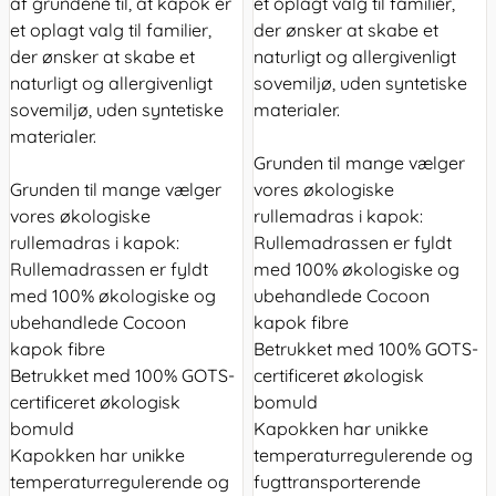
af grundene til, at kapok er
et oplagt valg til familier,
et oplagt valg til familier,
der ønsker at skabe et
der ønsker at skabe et
naturligt og allergivenligt
naturligt og allergivenligt
sovemiljø, uden syntetiske
sovemiljø, uden syntetiske
materialer.
materialer.
Grunden til mange vælger
Grunden til mange vælger
vores økologiske
vores økologiske
rullemadras i kapok:
rullemadras i kapok:
Rullemadrassen er fyldt
Rullemadrassen er fyldt
med 100% økologiske og
med 100% økologiske og
ubehandlede Cocoon
ubehandlede Cocoon
kapok fibre
kapok fibre
Betrukket med 100% GOTS-
Betrukket med 100% GOTS-
certificeret økologisk
certificeret økologisk
bomuld
bomuld
Kapokken har unikke
Kapokken har unikke
temperaturregulerende og
temperaturregulerende og
fugttransporterende