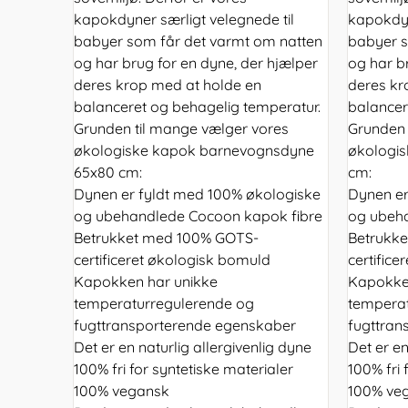
kapokdyner særligt velegnede til
kapokdyn
babyer som får det varmt om natten
babyer s
og har brug for en dyne, der hjælper
og har b
deres krop med at holde en
deres kr
balanceret og behagelig temperatur.
balancer
Grunden til mange vælger vores
Grunden 
økologiske kapok barnevognsdyne
økologi
65x80 cm:
cm:
Dynen er fyldt med 100% økologiske
Dynen er
og ubehandlede Cocoon kapok fibre
og ubeh
Betrukket med 100% GOTS-
Betrukk
certificeret økologisk bomuld
certific
Kapokken har unikke
Kapokke
temperaturregulerende og
temperat
fugttransporterende egenskaber
fugttran
Det er en naturlig allergivenlig dyne
Det er en
100% fri for syntetiske materialer
100% fri 
100% vegansk
100% ve