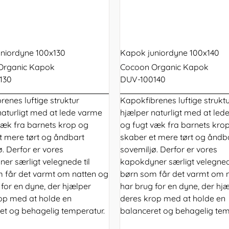
niordyne 100x130
Kapok juniordyne 100x140
Organic Kapok
Cocoon Organic Kapok
130
DUV-100140
renes luftige struktur
Kapokfibrenes luftige strukt
naturligt med at lede varme
hjælper naturligt med at led
væk fra barnets krop og
og fugt væk fra barnets kro
t mere tørt og åndbart
skaber et mere tørt og åndb
. Derfor er vores
sovemiljø. Derfor er vores
er særligt velegnede til
kapokdyner særligt velegnede
 får det varmt om natten og
børn som får det varmt om 
 for en dyne, der hjælper
har brug for en dyne, der hj
op med at holde en
deres krop med at holde en
et og behagelig temperatur.
balanceret og behagelig tem