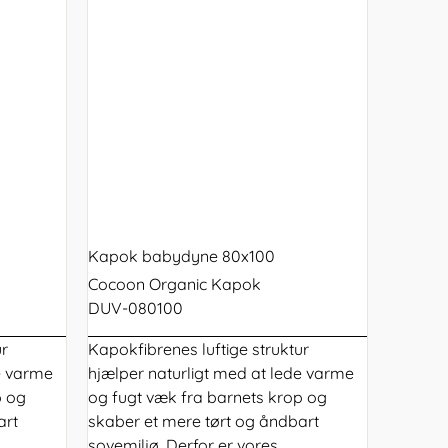
Kapok babydyne 80x100
Cocoon Organic Kapok
DUV-080100
ur
Kapokfibrenes luftige struktur
e varme
hjælper naturligt med at lede varme
p og
og fugt væk fra barnets krop og
art
skaber et mere tørt og åndbart
sovemiljø. Derfor er vores