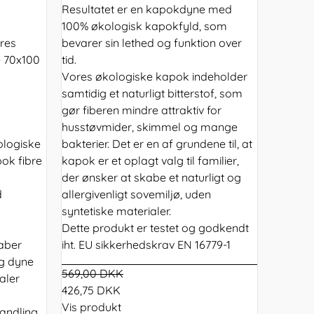
Resultatet er en kapokdyne med
100% økologisk kapokfyld, som
res
bevarer sin lethed og funktion over
 70x100
tid.
Vores økologiske kapok indeholder
samtidig et naturligt bitterstof, som
gør fiberen mindre attraktiv for
husstøvmider, skimmel og mange
ologiske
bakterier. Det er en af grundene til, at
ok fibre
kapok er et oplagt valg til familier,
der ønsker at skabe et naturligt og
d
allergivenligt sovemiljø, uden
syntetiske materialer.
Dette produkt er testet og godkendt
aber
iht. EU sikkerhedskrav EN 16779-1
ig dyne
569,00 DKK
aler
426,75 DKK
Vis produkt
andling