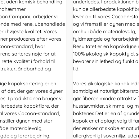
et uden kemisk behandling
anderledes. I produktionen b
randhæmmer
kun de allerbedste kapokfibr
oon Company arbejder vi
lever op til vores Cocoon-st
ende med rene, ubehandlede
og vi fremstiller dynen med s
r i højeste kvalitet. Vores
omhu i både materialevalg,
er produceres efter vores
fyldmængde og forarbejdnin
oon-standard, hvor
Resultatet er en kapokdyne
rene sorteres nøje for at
100% økologisk kapokfyld, 
rette kvalitet i forhold til
bevarer sin lethed og funktio
struktur, åndbarhed og
tid.
ige kapoksortering er en
Vores økologiske kapok ind
l af det, der gør vores dyner
samtidig et naturligt bitterst
es. I produktionen bruger vi
gør fiberen mindre attraktiv 
llerbedste kapokfibre, der
husstøvmider, skimmel og 
 til vores Cocoon-standard,
bakterier. Det er en af grunden
emstiller dynen med stor
kapok er et oplagt valg til fam
åde materialevalg,
der ønsker at skabe et naturl
de og forarbejdning.
allergivenligt sovemiljø, uden