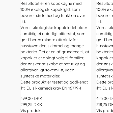
Resultatet er en kapokdyne med
Resultat
100% økologisk kapokfyld, som
100% øko
bevarer sin lethed og funktion over
bevarer 
tid.
tid.
Vores økologiske kapok indeholder
Vores øk
samtidig et naturligt bitterstof, som
samtidig 
gør fiberen mindre attraktiv for
gør fiber
husstøvmider, skimmel og mange
husstøv
bakterier. Det er en af grundene til, at
bakterier
kapok er et oplagt valg til familier,
kapok er 
der ønsker at skabe et naturligt og
der ønske
allergivenligt sovemiljø, uden
allergive
syntetiske materialer.
syntetisk
Dette produkt er testet og godkendt
Dette pr
iht. EU sikkerhedskrav EN 16779-1
iht. EU 
399,00 DKK
425,00 
299,25 DKK
318,75 D
Vis produkt
Vis prod