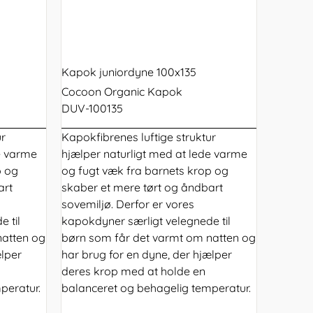
Kapok juniordyne 100x135
Cocoon Organic Kapok
DUV-100135
ur
Kapokfibrenes luftige struktur
e varme
hjælper naturligt med at lede varme
p og
og fugt væk fra barnets krop og
art
skaber et mere tørt og åndbart
sovemiljø. Derfor er vores
 til
kapokdyner særligt velegnede til
natten og
børn som får det varmt om natten og
ælper
har brug for en dyne, der hjælper
deres krop med at holde en
peratur.
balanceret og behagelig temperatur.