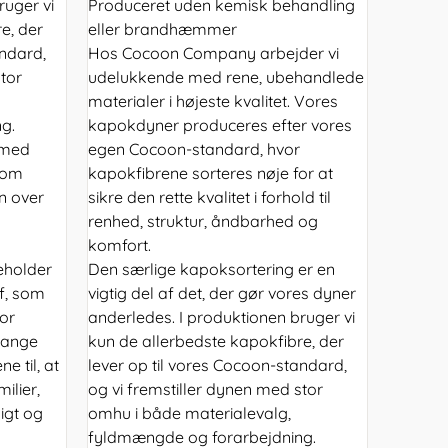
ruger vi
Produceret uden kemisk behandling
e, der
eller brandhæmmer
andard,
Hos Cocoon Company arbejder vi
tor
udelukkende med rene, ubehandlede
materialer i højeste kvalitet. Vores
g.
kapokdyner produceres efter vores
 med
egen Cocoon-standard, hvor
som
kapokfibrene sorteres nøje for at
n over
sikre den rette kvalitet i forhold til
renhed, struktur, åndbarhed og
komfort.
eholder
Den særlige kapoksortering er en
of, som
vigtig del af det, der gør vores dyner
for
anderledes. I produktionen bruger vi
mange
kun de allerbedste kapokfibre, der
e til, at
lever op til vores Cocoon-standard,
ilier,
og vi fremstiller dynen med stor
igt og
omhu i både materialevalg,
fyldmængde og forarbejdning.