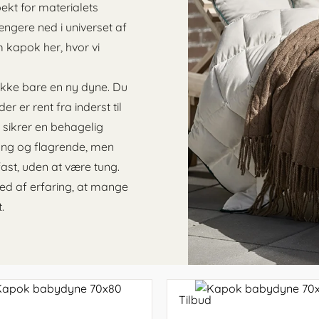
startpakke
e senge
madras
Topmadras tilbud
Stokke Sleepi Mini
skarp pris lige her
bruge hovedpude?
en kapok rullemadras
spild af jordens ressou
kt for materialets
babyseng
0
r
200x220 dyne
60x63 puder
180x200 topmadras
180x200 rullemadras
Børnemøbler
 sengen
140x200 madras
Rullemadrasser tilbud
Babybay XXL
ængere ned i universet af
avle
Oliver Wood
tter
240x220 dyne
60x70 puder
200x200 topmadras
200x200 rullemadras
 senge
160x200
tremmesen
 kapok her, hvor vi
0
madras
avle
r Wood
Oliver Woo
e
180x200
ikke bare en ny dyne. Du
0
madras
avle
er er rent fra inderst til
unde
 sikrer en behagelig
ung og flagrende, men
fast, uden at være tung.
ved af erfaring, at mange
.
Tilbud