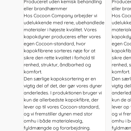
Produceret uden kemisk behandling
Producer
eller brandhæmmer
eller b
Hos Cocoon Company arbejder vi
Hos Coc
udelukkende med rene, ubehandlede
udelukk
materialer i højeste kvalitet. Vores
materiale
kapokdyner produceres efter vores
kapokdyn
egen Cocoon-standard, hvor
egen Coc
kapokfibrene sorteres nøje for at
kapokfib
sikre den rette kvalitet i forhold til
sikre den 
renhed, struktur, åndbarhed og
renhed, 
komfort.
komfort.
Den særlige kapoksortering er en
Den særl
vigtig del af det, der gør vores dyner
vigtig de
anderledes. I produktionen bruger vi
anderled
kun de allerbedste kapokfibre, der
kun de a
lever op til vores Cocoon-standard,
lever op
og vi fremstiller dynen med stor
og vi fr
omhu i både materialevalg,
omhu i b
fyldmængde og forarbejdning.
fyldmæng