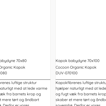
abydyne 70x80
Kapok babydyne 70x100
Organic Kapok
Cocoon Organic Kapok
0080
DUV-070100
renes luftige struktur
Kapokfibrenes luftige strukt
naturligt med at lede varme
hjælper naturligt med at led
væk fra barnets krop og
og fugt væk fra barnets kro
t mere tørt og åndbart
skaber et mere tørt og åndb
. Derfor er vores
sovemiljø. Derfor er vores