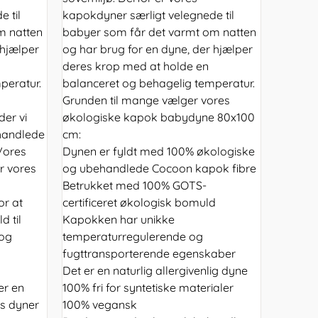
 til
kapokdyner særligt velegnede til
m natten
babyer som får det varmt om natten
 hjælper
og har brug for en dyne, der hjælper
deres krop med at holde en
peratur.
balanceret og behagelig temperatur.
Grunden til mange vælger vores
er vi
økologiske kapok babydyne 80x100
handlede
cm:
 Vores
Dynen er fyldt med 100% økologiske
r vores
og ubehandlede Cocoon kapok fibre
Betrukket med 100% GOTS-
or at
certificeret økologisk bomuld
d til
Kapokken har unikke
 og
temperaturregulerende og
fugttransporterende egenskaber
Det er en naturlig allergivenlig dyne
er en
100% fri for syntetiske materialer
es dyner
100% vegansk