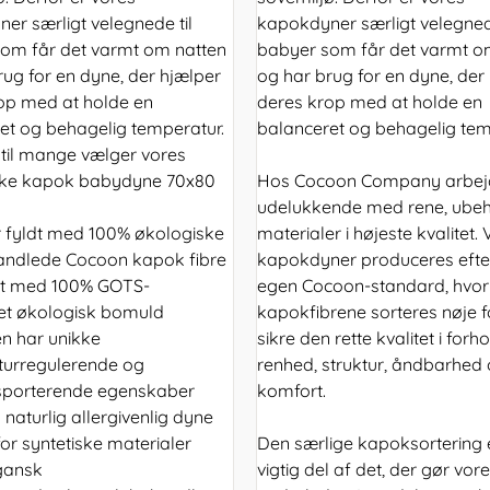
er særligt velegnede til
kapokdyner særligt velegnede
om får det varmt om natten
babyer som får det varmt o
rug for en dyne, der hjælper
og har brug for en dyne, der
op med at holde en
deres krop med at holde en
et og behagelig temperatur.
balanceret og behagelig tem
til mange vælger vores
ske kapok babydyne 70x80
Hos Cocoon Company arbejd
udelukkende med rene, ube
 fyldt med 100% økologiske
materialer i højeste kvalitet.
andlede Cocoon kapok fibre
kapokdyner produceres efte
et med 100% GOTS-
egen Cocoon-standard, hvor
eret økologisk bomuld
kapokfibrene sorteres nøje f
n har unikke
sikre den rette kvalitet i forhol
urregulerende og
renhed, struktur, åndbarhed
sporterende egenskaber
komfort.
 naturlig allergivenlig dyne
for syntetiske materialer
Den særlige kapoksortering 
gansk
vigtig del af det, der gør vor