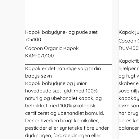
Kapok babydyne- og pude sæt,
Kapok ju
70x100
Cocoon 
Cocoon Organic Kapok
DUV-100
KAM-070100
Kapokfib
Kapok er det naturlige valg til din
hjælper 
babys søvn
og fugt 
Kapok babydyne og
junior
skaber e
hovedpude
sæt fyldt med 100%
sovemiljø
naturlig og ubehandlet kapok, og
kapokdyn
betrukket med 100% økologisk
børn som
certificeret og ubehandlet bomuld.
har brug
Der er hverken brugt kemikalier,
deres kr
pesticider eller syntetiske fibre under
balancer
dyrkningen, forarbejdningen eller