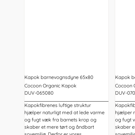
Kapok barnevognsdyne 65x80
Kapok b
Cocoon Organic Kapok
Cocoon 
DUV-065080
DUV-07
Kapokfibrenes luftige struktur
Kapokfib
hjælper naturligt med at lede varme
hjælper 
og fugt væk fra barnets krop og
og fugt 
skaber et mere tørt og åndbart
skaber e
sovemiljø. Derfor er vores
sovemiljø