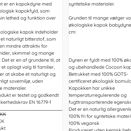
et er en kapokdyne med
syntetiske materialer.
logisk kapokfyld, som
sin lethed og funktion over
Grunden til mange vælger vo
økologiske kapok babydyne
ologiske kapok indeholder
cm:
et naturligt bitterstof, som
en mindre attraktiv for
mider, skimmel og mange
. Det er en af grundene til, at
Dynen er fyldt med 100% øk
et oplagt valg til familier,
og ubehandlede Cocoon kap
r at skabe et naturligt og
Betrukket med 100% GOTS-
nligt sovemiljø, uden
certificeret økologisk bomul
e materialer.
Kapokken har unikke
odukt er testet og godkendt
temperaturregulerende og
sikkerhedskrav EN 16779-1
fugttransporterende egensk
Det er en naturlig allergivenl
DKK
100% fri for syntetiske materi
KK
100% vegansk
ukt
Produceret uden kemisk beh