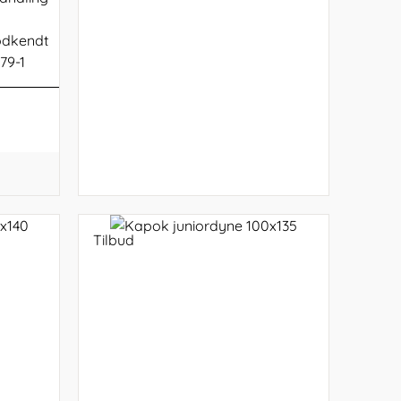
godkendt
779-1
Tilbud