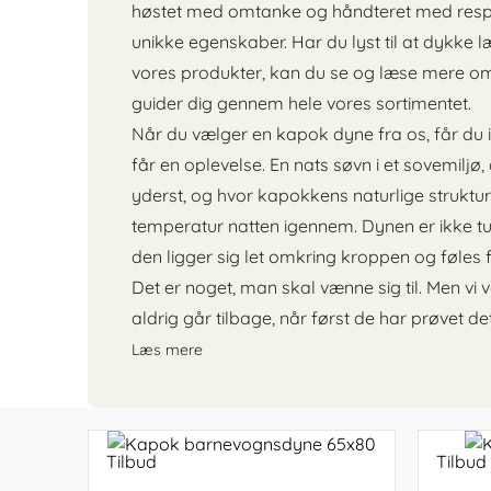
Stokk
Kapok indsats til autostol
160x200
Voksenmadras
Sommerdyner
Juniorseng
høstet med omtanke og håndteret med respe
160x200
140x20
Sæbeba
Juno
Kapok babynest
180x200
Tillægsmadras
Vinterdyner
Voksenseng
unikke egenskaber. Har du lyst til at dykke l
sengeramme
sengeg
Bademå
Sebra
vores produkter, kan du se og læse mere om
180x200
160x20
sengeramme
sengeg
guider dig gennem hele vores sortimentet.
Olive
seng
Når du vælger en kapok dyne fra os, får du 
180x20
sengeg
får en oplevelse. En nats søvn i et sovemiljø, d
Lamelb
yderst, og hvor kapokkens naturlige struktur
temperatur natten igennem. Dynen er ikke t
den ligger sig let omkring kroppen og føles 
Det er noget, man skal vænne sig til. Men vi 
aldrig går tilbage, når først de har prøvet det
Læs mere
Tilbud
Tilbud