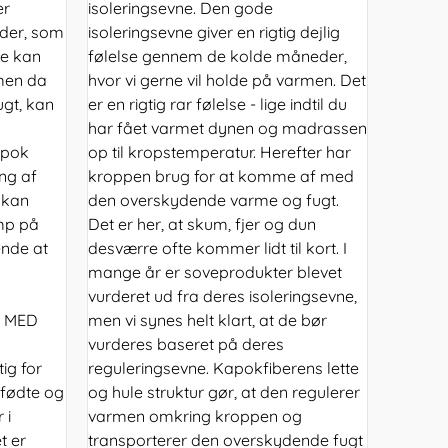
er
isoleringsevne. Den gode
der, som
isoleringsevne giver en rigtig dejlig
De kan
følelse gennem de kolde måneder,
, men da
hvor vi gerne vil holde på varmen. Det
ugt, kan
er en rigtig rar følelse - lige indtil du
har fået varmet dynen og madrassen
apok
op til kropstemperatur. Herefter har
ng af
kroppen brug for at komme af med
 kan
den overskydende varme og fugt.
ump på
Det er her, at skum, fjer og dun
ende at
desværre ofte kommer lidt til kort. I
mange år er soveprodukter blevet
vurderet ud fra deres isoleringsevne,
Ø MED
men vi synes helt klart, at de bør
vurderes baseret på deres
ig for
reguleringsevne. Kapokfiberens lette
yfødte og
og hule struktur gør, at den regulerer
 i
varmen omkring kroppen og
t er
transporterer den overskydende fugt