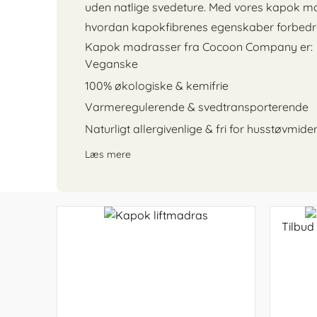
Stokk
Kapok indsats til autostol
160x200
Voksenmadras
Sommerdyner
Juniorseng
uden natlige svedeture. Med vores kapok ma
160x200
140x20
Sæbeba
Juno
Kapok babynest
180x200
Tillægsmadras
Vinterdyner
Voksenseng
hvordan kapokfibrenes egenskaber forbedrer
sengeramme
sengeg
Bademå
Sebra
Kapok madrasser fra Cocoon Company er:
180x200
160x20
Veganske
sengeramme
sengeg
Olive
seng
100% økologiske & kemifrie
180x20
sengeg
Varmeregulerende & svedtransporterende
Lamelb
Naturligt allergivenlige & fri for husstøvmide
Læs mere
Tilbud