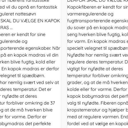
d vil du opnå en fantastisk
Kapokfiberen er kendt for si
uleret nattesøvn
varmeregulerende og
 SKAL DU VÆLGE EN KAPOK
fugttransporterende egensk
AS ...
du sover på en kapok madras
eren er kendt for sine
seng hverken blive fugtig, kol
gulerende og
for varm. En kapok madras e
sporterende egenskaber. Når
specielt velegnet til spædbør
 på en kapok madras vil din
Nyfødte har nemlig svært ved
ken blive fugtig, kold eller
regulere deres temperatur. D
. En kapok madras er derfor
vigtigt for nyfødte at deres
velegnet til spædbørn.
temperatur forbliver omkring
har nemlig svært ved selv at
grader, og at de må hverken 
 deres temperatur. Det er
kolde eller for varme. Derfor
or nyfødte at deres
kapok babymadras det perf
ur forbliver omkring de 37
valg til nyfødte. Fiberen opnå
og at de må hverken blive
kropstemeratur og hjælper 
er for varme. Derfor er
med at regulere varmen. En
abymadras det perfekte
fordel ved at vælge en kapo