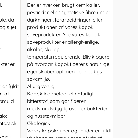
.
Der er hverken brugt kemikalier,
pesticider eller syntetiske fibre under
ule, da
dyrkningen, forarbejdningen eller
g syet i
produktionen af vores kapok
soveprodukter. Alle vores kapok
soveprodukter er allergivenlige,
t
økologiske og
temperaturregulerende. Bliv klogere
kterier
på hvordan kapokfiberens naturlige
egenskaber optimerer din babys
sovemiljø.
er fyldt
Allergivenlig
r af
Kapok indeholder et naturligt
bomuld.
bitterstof, som gør fiberen
modstandsdygtig overfor bakterier
iske
og husstøvmider
ntastisk
Økologisk
Vores kapokdyner og -puder er fyldt
POK...
ubehandlet kapok, med et vår af