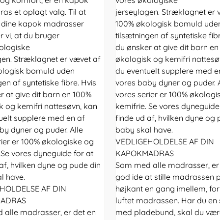
as et oplagt valg. Til at
jerseylagen. Stræklagnet er 
 dine kapok madrasser
100% økologisk bomuld ude
 vi, at du bruger
tilsætningen af syntetiske fib
ologiske
du ønsker at give dit barn e
gen. Stræklagnet er vævet af
økologisk og kemifri nattesø
ologisk bomuld uden
du eventuelt supplere med e
gen af syntetiske fibre. Hvis
vores baby dyner og puder. A
r at give dit barn en 100%
vores serier er 100% økologi
k og kemifri nattesøvn, kan
kemifrie. Se vores dyneguide 
uelt supplere med en af
finde ud af, hvilken dyne og 
by dyner og puder. Alle
baby skal have.
rier er 100% økologiske og
VEDLIGEHOLDELSE AF DIN
 Se vores dyneguide for at
KAPOKMADRAS
af, hvilken dyne og pude din
Som med alle madrasser, er
l have.
god ide at stille madrassen 
HOLDELSE AF DIN
højkant en gang imellem, for
ADRAS
luftet madrassen. Har du en
alle madrasser, er det en
med pladebund, skal du vær