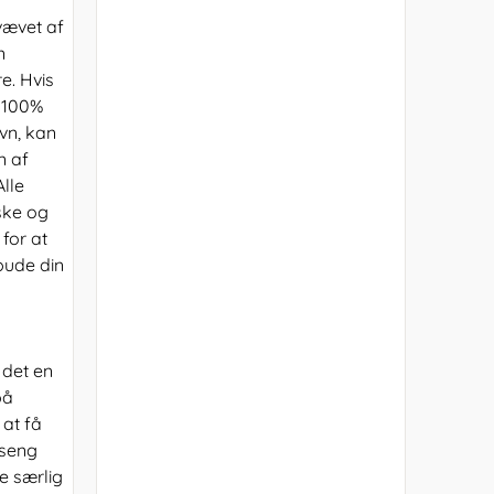
vævet af
n
re. Hvis
n 100%
vn, kan
n af
lle
ske og
for at
pude din
 det en
på
 at få
 seng
e særlig