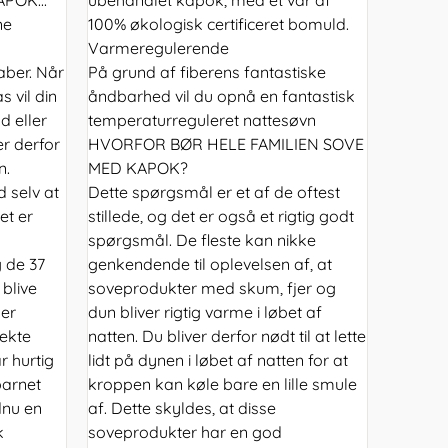
ne
100% økologisk certificeret bomuld.
Varmeregulerende
aber. Når
På grund af fiberens fantastiske
 vil din
åndbarhed vil du opnå en fantastisk
d eller
temperaturreguleret nattesøvn
r derfor
HVORFOR BØR HELE FAMILIEN SOVE
n.
MED KAPOK?
 selv at
Dette spørgsmål er et af de oftest
et er
stillede, og det er også et rigtig godt
spørgsmål. De fleste kan nikke
 de 37
genkendende til oplevelsen af, at
blive
soveprodukter med skum, fjer og
 er
dun bliver rigtig varme i løbet af
ekte
natten. Du bliver derfor nødt til at lette
r hurtig
lidt på dynen i løbet af natten for at
barnet
kroppen kan køle bare en lille smule
dnu en
af. Dette skyldes, at disse
k
soveprodukter har en god