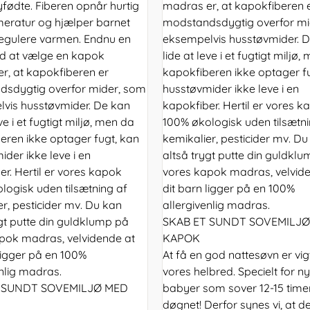
nyfødte. Fiberen opnår hurtig
madras er, at kapokfiberen 
eratur og hjælper barnet
modstandsdygtig overfor mi
egulere varmen. Endnu en
eksempelvis husstøvmider. 
ed at vælge en kapok
lide at leve i et fugtigt miljø
r, at kapokfiberen er
kapokfiberen ikke optager f
sdygtig overfor mider, som
husstøvmider ikke leve i en
vis husstøvmider. De kan
kapokfiber. Hertil er vores k
eve i et fugtigt miljø, men da
100% økologisk uden tilsætni
eren ikke optager fugt, kan
kemikalier, pesticider mv. Du
der ikke leve i en
altså trygt putte din guldkl
r. Hertil er vores kapok
vores kapok madras, velvid
logisk uden tilsætning af
dit barn ligger på en 100%
r, pesticider mv. Du kan
allergivenlig madras.
ygt putte din guldklump på
SKAB ET SUNDT SOVEMILJ
pok madras, velvidende at
KAPOK
 ligger på en 100%
At få en god nattesøvn er vigt
enlig madras.
vores helbred. Specielt for n
 SUNDT SOVEMILJØ MED
babyer som sover 12-15 timer
døgnet! Derfor synes vi, at de