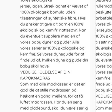
jerseylagen. Stræklagnet er vævet af
rullemadr
100% økologisk bomuld uden
beskytte
tilsætningen af syntetiske fibre. Hvis
anbefaler
du ønsker at give dit barn en 100%
vores øk
økologisk og kemifri nattesøvn, kan
jerseyla
du eventuelt supplere med en af
100% øk
vores baby dyner og puder. Alle
tilsætnin
vores serier er 100% økologiske og
du ønske
kemifrie. Se vores dyneguide for at
økologis
finde ud af, hvilken dyne og pude din
du event
baby skal have.
vores ba
VEDLIGEHOLDELSE AF DIN
vores se
KAPOKMADRAS
kemifrie.
Som med alle madrasser, er det en
finde ud 
god ide at stille madrassen på
baby ska
højkant en gang imellem, for at få
VEDLIGE
luftet madrassen. Har du en seng
KAPOKM
med pladebund, skal du være særlig
Som med 