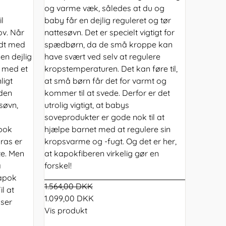
og varme væk, således at du og
l
baby får en dejlig reguleret og tør
ov. Når
nattesøvn. Det er specielt vigtigt for
ldt med
spædbørn, da de små kroppe kan
en dejlig
have svært ved selv at regulere
, med et
kropstemperaturen. Det kan føre til,
ligt
at små børn får det for varmt og
 den
kommer til at svede. Derfor er det
søvn,
utrolig vigtigt, at babys
soveprodukter er gode nok til at
apok
hjælpe barnet med at regulere sin
ras er
kropsvarme og -fugt. Og det er her,
te. Men
at kapokfiberen virkelig gør en
a
forskel!
kapok
1.564,00 DKK
l at
1.099,00 DKK
ser
Vis produkt