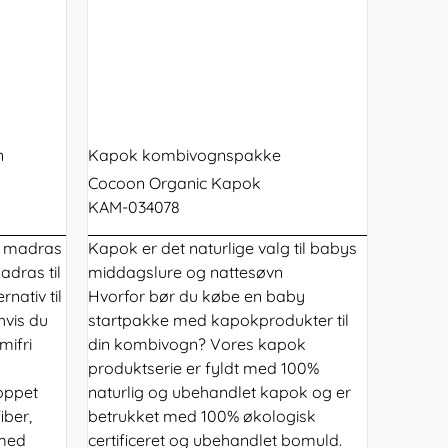
n
Kapok kombivognspakke
Cocoon Organic Kapok
KAM-034078
ig madras
Kapok er det naturlige valg til babys
dras til
middagslure og nattesøvn
nativ til
Hvorfor bør du købe en baby
hvis du
startpakke med kapokprodukter til
mifri
din kombivogn? Vores kapok
produktserie er fyldt med 100%
oppet
naturlig og ubehandlet kapok og er
iber,
betrukket med 100% økologisk
 med
certificeret og ubehandlet bomuld.