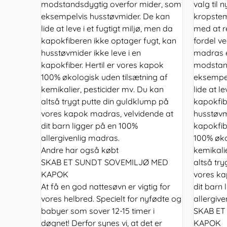
modstandsdygtig overfor mider, som
valg til 
eksempelvis husstøvmider. De kan
kropstem
lide at leve i et fugtigt miljø, men da
med at r
kapokfiberen ikke optager fugt, kan
fordel v
husstøvmider ikke leve i en
madras e
kapokfiber. Hertil er vores kapok
modstand
100% økologisk uden tilsætning af
eksempel
kemikalier, pesticider mv. Du kan
lide at l
altså trygt putte din guldklump på
kapokfib
vores kapok madras, velvidende at
husstøvmi
dit barn ligger på en 100%
kapokfibe
allergivenlig madras.
100% øko
Andre har også købt
kemikalie
SKAB ET SUNDT SOVEMILJØ MED
altså tr
KAPOK
vores ka
At få en god nattesøvn er vigtig for
dit barn
vores helbred. Specielt for nyfødte og
allergiv
babyer som sover 12-15 timer i
SKAB ET
døgnet! Derfor synes vi, at det er
KAPOK