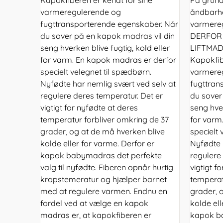
varmeregulerende og
åndbarhe
fugttransporterende egenskaber. Når
varmereg
du sover på en kapok madras vil din
DERFOR
seng hverken blive fugtig, kold eller
LIFTMADR
for varm. En kapok madras er derfor
Kapokfib
specielt velegnet til spædbørn.
varmere
Nyfødte har nemlig svært ved selv at
fugttran
regulere deres temperatur. Det er
du sover
vigtigt for nyfødte at deres
seng hver
temperatur forbliver omkring de 37
for varm
grader, og at de må hverken blive
specielt 
kolde eller for varme. Derfor er
Nyfødte 
kapok babymadras det perfekte
regulere
valg til nyfødte. Fiberen opnår hurtig
vigtigt f
kropstemeratur og hjælper barnet
temperat
med at regulere varmen. Endnu en
grader, 
fordel ved at vælge en kapok
kolde ell
madras er, at kapokfiberen er
kapok b