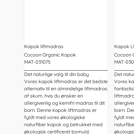
Kapok liftmadras
Kapok LU
Cocoon Organic Kapok
Cocoon 
MAT-031075
MAT-030
Det naturlige valg til din baby
Det natur
Vores kapok liftmadras er det bedste
Vores ka
alternativ til en almindelige liftmadras
fantastis
af skum, hvis du ønsker en
liftmadr
allergivenlig og kemifri madras til dit
allergive
barn. Denne kapok liftmadras er
barn. De
fyldt med vores økologiske
fyldt me
naturfiber kapok og betrukket med
naturfib
økologisk certificeret bomuld.
økologisk