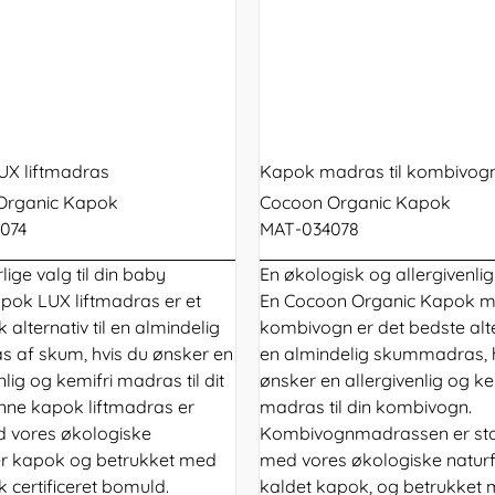
X liftmadras
Kapok madras til kombivog
Organic Kapok
Cocoon Organic Kapok
074
MAT-034078
lige valg til din baby
En økologisk og allergivenl
pok LUX liftmadras er et
En Cocoon Organic Kapok ma
k alternativ til en almindelig
kombivogn er det bedste alter
as af skum, hvis du ønsker en
en almindelig skummadras, 
nlig og kemifri madras til dit
ønsker en allergivenlig og ke
nne kapok liftmadras er
madras til din kombivogn.
d vores økologiske
Kombivognmadrassen er st
er kapok og betrukket med
med vores økologiske naturf
 certificeret bomuld.
kaldet kapok, og betrukket