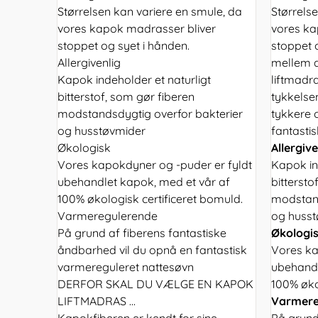
Størrelsen kan variere en smule, da
Størrels
vores kapok madrasser bliver
vores ka
stoppet og syet i hånden.
stoppet 
Allergivenlig
mellem d
Kapok indeholder et naturligt
liftmadr
bitterstof, som gør fiberen
tykkelse
modstandsdygtig overfor bakterier
tykkere 
og husstøvmider
fantastisk
Økologisk
Allergive
Vores kapokdyner og -puder er fyldt
Kapok in
ubehandlet kapok, med et vår af
bittersto
100% økologisk certificeret bomuld.
modstand
Varmeregulerende
og huss
På grund af fiberens fantastiske
Økologi
åndbarhed vil du opnå en fantastisk
Vores ka
varmereguleret nattesøvn
ubehandl
DERFOR SKAL DU VÆLGE EN KAPOK
100% øko
LIFTMADRAS ...
Varmere
Kapokfiberen er kendt for sine
På grund