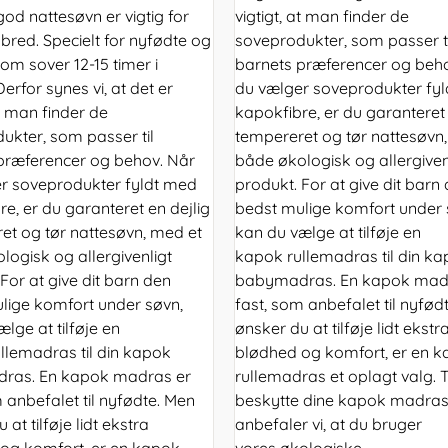
god nattesøvn er vigtig for
vigtigt, at man finder de
bred. Specielt for nyfødte og
soveprodukter, som passer ti
om sover 12-15 timer i
barnets præferencer og beh
erfor synes vi, at det er
du vælger soveprodukter fy
at man finder de
kapokfibre, er du garanteret 
ukter, som passer til
tempereret og tør nattesøvn
præferencer og behov. Når
både økologisk og allergiven
r soveprodukter fyldt med
produkt. For at give dit barn
e, er du garanteret en dejlig
bedst mulige komfort under 
et og tør nattesøvn, med et
kan du vælge at tilføje en
logisk og allergivenligt
kapok rullemadras til din k
For at give dit barn den
babymadras. En kapok mad
lige komfort under søvn,
fast, som anbefalet til nyfød
lge at tilføje en
ønsker du at tilføje lidt ekstr
llemadras til din kapok
blødhed og komfort, er en 
ras. En kapok madras er
rullemadras et oplagt valg. Ti
 anbefalet til nyfødte. Men
beskytte dine kapok madras
 at tilføje lidt ekstra
anbefaler vi, at du bruger
og komfort, er en kapok
vores økologiske