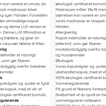
en kan variere en smule, da
økologisk certificeret bomuld
pok madrasser bliver
Madrassen måler 34x78 men
og syet i hånden. Forskellen
størrelsen kan variere en sm
en almindelige kapok
vores madrasser er stoppet o
as og denne LUX version er
hånden.
n. Denne LUX liftmadras er
Allergivenlig
og blødere, og giver en
Kapok indeholder et naturlig
 luksuriøs følelse til liften.
bitterstof, som gør fiberen
nlig
modstandsdygtig overfor ba
deholder et naturligt
og husstøvmider
f, som gør fiberen
Økologisk
sdygtig overfor bakterier
Vores kapokdyner og -puder 
tøvmider
ubehandlet kapok, med et vå
sk
100% økologisk certificeret 
pokdyner og -puder er fyldt
Varmeregulerende
et kapok, med et vår af
På grund af fiberens fantast
logisk certificeret bomuld.
åndbarhed vil du opnå en fa
gulerende
varmereguleret nattesøvn
 af fiberens fantastiske
DERFOR SKAL DU VÆLGE KA