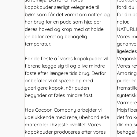
kapokpuder særligt velegnede til
fordi du 
børn som får det varmt om natten og
for din 
har brug for en pude som hjælper
natur.
deres hoved og krop med at holde
NATURL
en balanceret og behagelig
Vores maj
temperatur.
genanven
ligeledes
For de fleste af vores kapokpuder vil
Vegansk
fibrene lægge sig til og blive mindre
Vores re
faste efter længere tids brug. Derfor
Amazing 
anbefaler vi at spæde op med
puder er
yderligere kapok, når puden
fremstill
begynder at føles mindre fast.
syntetiske
Varmere
Hos Cocoon Company arbejder vi
Majsfibe
udelukkende med rene, ubehandlede
det fra 
materialer i højeste kvalitet. Vores
din majs
kapokpuder produceres efter vores
behageli