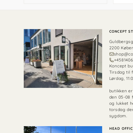
CONCEPT S
Guldbergs
2200 Købe
shop@co
+458140
Koncept bu
Tirsdag til 
Lørdag, 11:0
butikken e
den 05-08 f
og lukket 
torsdag de
sygdom.
HEAD OFFIC