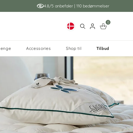
4.8/5 anbefaler | 110 bedømmelser
0
Senge
Accessories
Shop til
Tilbud
ECO LIVING
JUNIORSENG
Tilmeld her
Pude tilbud
Tilmeld her
Tilmeld her
Tilmeld her
Shop lagner her
spar op til 25%
spar 35%
Shop startpakker
n
Økologisk sengetøj
Stokke Sleepi Junior
Unikke Medlems Tilbud
Unikke Medlems Tilbud
Økologisk stræklagner
n, Baby & Jr.
Økologisk tøjvask
Sebra sengen, Junior & Grow
Få adgang til unikke
Få adgang til unikke
til hele familien
lagner
sengen
Yoga
Oliver Wood Mini+
medlemsrabatter og tilbud ved
medlemsrabatter og tilbud ved
En kemifri tøjvask
Startpakker til hele
juniorseng
Unikke Medlems Tilbud
Kvalitets træklagner i
at melde dig in i vores
at melde dig in i vores
ssic baby &
familien
Kom godt igang med vores
økologisk & ubehandlet
asser i
ologisk
medlemsklub - nem og gratis
medlemsklub - nem og gratis
Få adgang til unikke
Oliver Wood juniorseng
 &
unior
kapok
Eco Living pakke
bomuld
e
tilmelding.
tilmelding.
medlemsrabatter og tilbud ved
Spar penge på startpakker
epi babyseng
Oliver Wood seng
rligt og
at melde dig in i vores
med alt du skal bruge til
Shop hovedpuder på
Unikke Medlems Tilbud
Rattan vugge & senge
en
de at
ø med
jøet for
medlemsklub - nem og gratis
populære senge, vugger
rlequin
Cam Cam Harlekin Junior