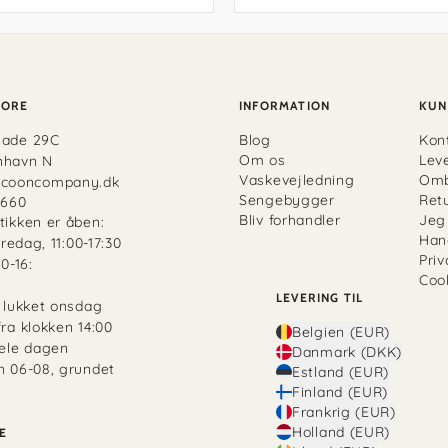
TORE
INFORMATION
KUN
gade 29C
Blog
Kon
Om os
Lev
nhavn N
Vaskevejledning
Omb
cooncompany.dk
Sengebygger
Retu
6660
Bliv forhandler
Jeg 
tikken er åben:
Han
fredag, 11:00-17:30
Priv
0-16:
Cook
LEVERING TIL
r lukket onsdag
ra klokken 14:00
Belgien (EUR)
hele dagen
Danmark (DKK)
n 06-08, grundet
Estland (EUR)
Finland (EUR)
Frankrig (EUR)
Holland (EUR)
E