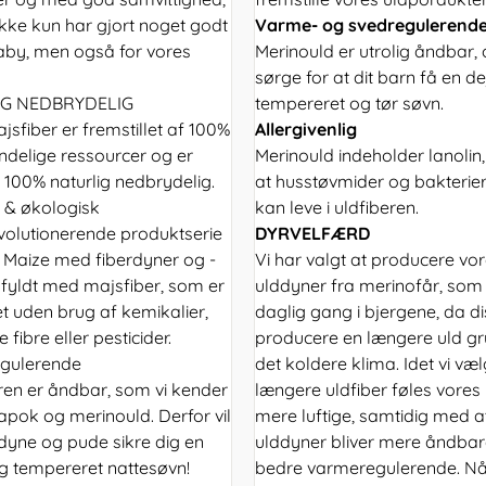
ikke kun har gjort noget godt
Varme- og svedregulerend
baby, men også for vores
Merinould er utrolig åndbar, o
sørge for at dit barn få en de
IG NEDBRYDELIG
tempereret og tør søvn.
sfiber er fremstillet af 100%
Allergivenlig
delige ressourcer og er
Merinould indeholder lanolin
 100% naturlig nedbrydelig.
at husstøvmider og bakterier
 & økologisk
kan leve i uldfiberen.
volutionerende produktserie
DYRVELFÆRD
Maize med fiberdyner og -
Vi har valgt at producere vo
 fyldt med majsfiber, som er
ulddyner fra merinofår, som 
et uden brug af kemikalier,
daglig gang i bjergene, da di
 fibre eller pesticider.
producere en længere uld g
gulerende
det koldere klima. Idet vi væ
ren er åndbar, som vi kender
længere uldfiber føles vores
kapok og merinould. Derfor vil
mere luftige, samtidig med a
dyne og pude sikre dig en
ulddyner bliver mere åndba
g tempereret nattesøvn!
bedre varmeregulerende. Når