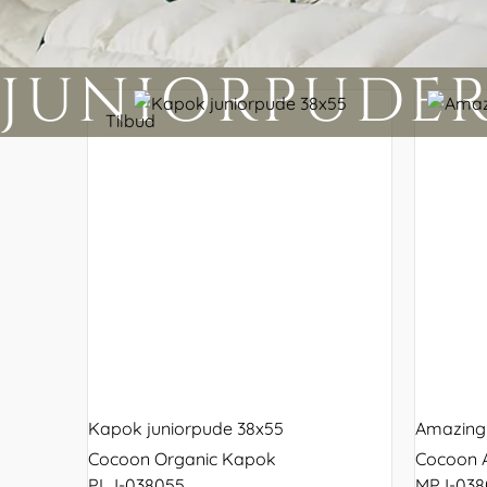
Stokk
Kapok indsats til autostol
160x200
Voksenmadras
Sommerdyner
Juniorseng
160x200
140x20
Sæbeba
Juno
Kapok babynest
180x200
Tillægsmadras
Vinterdyner
Voksenseng
sengeramme
sengeg
Bademå
Sebra
JUNIORPUDER
180x200
160x20
sengeramme
sengeg
Olive
Tilbud
seng
180x20
sengeg
Lamelb
Kapok juniorpude 38x55
Amazing 
Cocoon Organic Kapok
Cocoon 
PLJ-038055
MPJ-038