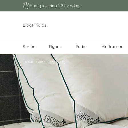
Hurtig levering 1-2 hverdage
Blog
Find os
Serier
Dyner
Puder
Madrasser
Forside
Puder
38x55 puder
KAPOK
RATTAN SENGE
BABYNEST
POPULÆRE STØRRELSER
SERIER
SERIER
SERIER
TYPE
STRÆKLAGNER
STARTPAKKER
KATEGORIER
SENGERAMMER
YOGA
KATEGORIER
KATEGORIER
SERIER
KATEGORIER
VÅDLIGGERLAGNE
REDUCER SPILD
MERINO WOOL
BARNEVOGN
TILBEH
ECO LI
SHOP
TIL
Kapok dyne
Vugger
Kapok babynest
60x120
Kapok
Kapok dyner
Kapok puder
Baby rullemadras
Baby lagner
Baby
Liftmadras
Egetræs
Yogamåtter
Barnevognsdyner
Babypuder
Kapok topmadrass
Lift
Baby vådliggerlag
Baby
Ulddyne
Lift
Sengega
Kaffefil
madrasser
sengerammer
rattan
tefilter
Emma
Kapok hovedpude
Juniorsenge
Maize babynest
70x140
Ulddyner
Uldpuder
Junior rullemadras
Junior lagner
Junior
Kombivognsmadras
Yoga puder
Babydyner
Juniorpuder
Uld topmadrasser
Barnevogn
Junior vådliggerla
Junior
Uld hovedpude
Kombivogn
vogn
Naturlatex
90x200
Sengega
Sæbeb
Kapok sengerand
70x160
Amazing Maize dyner
Amazing Maize puder
Voksen rullemadras
Voksen lagner
Voksen
Barnevognsmadras
Yoga pøller
Juniordyner
Voksenpuder
Naturlatex
Kombivogn
Voksen
Voksen
Uld topmadras
Barnevogn
madrasser
sengeramme
egetræ
Cybe
topmadrasser
vådliggerlagner
Uldbold
Kapok rullemadras
90x200
Silkedyner
Silkepuder
Vuggemadras
Voksendyner
Inderpuder
Vugge
Cybex Priam
120x200
90x200
Chicc
Pletfje
sengeramme
sengeg
Kapok madras
120x200
Naturlatex puder
Babymadras
Dobbeltdyner
Ammepuder
Bedside seng
Emmaljunga NXT
Baby
Essentie
140x200
120x20
bedsi
Kapok topmadras
140x200
Juniormadras
Helårsdyner
Babyseng
Emmaljunga Big 
sengeramme
sengeg
Naturs