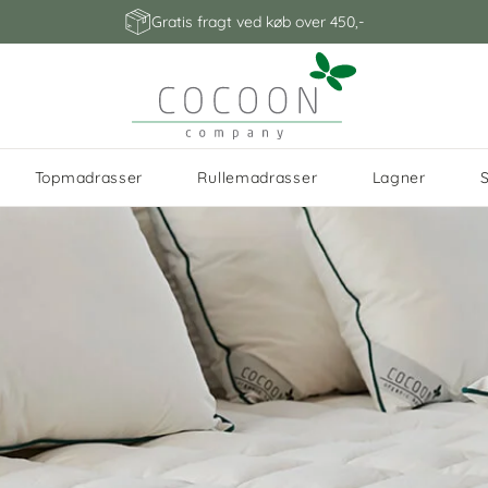
Gratis fragt ved køb over 450,-
Topmadrasser
Rullemadrasser
Lagner
R
ØR
VING
 MADRAS
POPULÆRE
POPULÆRE
POPULÆRE
POPULÆRE
POPULÆRE
KAMPAGNER
SHOP TIL SENG
TILBEHØR
POPULÆRE
AMAZING MAIZE
VUGGE
PEACE SILK
BABYSENG
Dyne tilbud
Læs vores guide
Shop madras startpakker
Udregn et tilbud
Se udvalg
STØRRELSER
STØRRELSER
STØRRELSER
STØRRELSER
STØRRELSER
STØRRELSER
er
ner
vle i
ter /
Medlemspriser
90x200 senge
Sengetøj
Majsfiber dyne
Vugge
Silkedyne
Juno senge
ljunga
65x80 dyne
28x35 puder
70x200 topmadras
70x200 rullemadras
31x75 lagner
70x200 madras
Kemifrie &
gner
Dyne tilbud
120x200 senge
Sengerande
Majsfiber hovedpude
Leander Classic vugge
Silkepude
Sebra senge
e
allergivenlige
100% økologisk
vle i
ær
70x100 dyne
38x55 puder
80x200 topmadras
80x200 rullemadras
37x96 lagner
80x200 madras
Cocoon vådligger
Babydyne tilbud
140x200 senge
Ammepude
Majsfiber ammepude
Chicco Next2Me bedside
Sebra Kili 
x vogne
topmadrasser
sengetøj
e
100x140 dyne
40x45 puder
90x200 topmadras
90x200 rullemadras
40x84 lagner
90x200 madras
Kemifrie & åndbare
Juniordyne tilbud
160x200 senge
Barnevognspude
Majsfiber babynest
Babybay Original bedside
Leander Cla
Sengebygger
o bedside
Shop kvalitets topmadr
vådliggerlagner til hele
Vævet i certificeret øk
rner
140x200 dyne
40x60 puder
120x200 topmadras
120x200 rullemadras
60x120 lagner
100x200
junior
Shop dyne tilbud
Fra babypude til j
avle
Rullemadrasser i 
90B
Pude tilbud
180x200 senge
Indsats til
Babybay Maxi bedside
rene natur materialer.
familien
Tilpas din søvnoplevels
bomuld
bay
madras
pakker
hovedpude
Reducer spild
lle olier
140x220 dyne
50x60 puder
140x200 topmadras
140x200 rullemadras
autostol
Stokke Sle
0
de
Skab et økologisk, natu
60x120 madras
Star
Madras tilbud
Babybay Boxspring bedside
120x200
avle
Find den rette dyne til 
Hvornår må børn begyn
allergivenligt sovemilj
Spar penge og spar mil
vampe
200x200 dyne
50x70 puder
160x200 topmadras
160x200 rullemadras
Kapok fiber
Cam Cam Ha