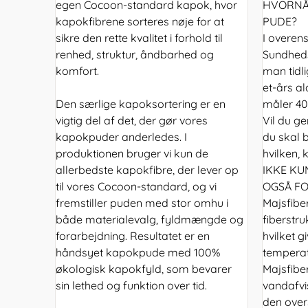
egen Cocoon-standard kapok, hvor
HVORNÅR
kapokfibrene sorteres nøje for at
PUDE?
sikre den rette kvalitet i forhold til
I overe
renhed, struktur, åndbarhed og
Sundheds
komfort.
man tidli
et-års a
Den særlige kapoksortering er en
måler 40
vigtig del af det, der gør vores
Vil du g
kapokpuder anderledes. I
du skal 
produktionen bruger vi kun de
hvilken, 
allerbedste kapokfibre, der lever op
IKKE K
til vores Cocoon-standard, og vi
OGSÅ FO
fremstiller puden med stor omhu i
Majsfibe
både materialevalg, fyldmængde og
fiberstru
forarbejdning. Resultatet er en
hvilket 
håndsyet kapokpude med 100%
temperat
økologisk kapokfyld, som bevarer
Majsfibe
sin lethed og funktion over tid.
vandafvi
den ove