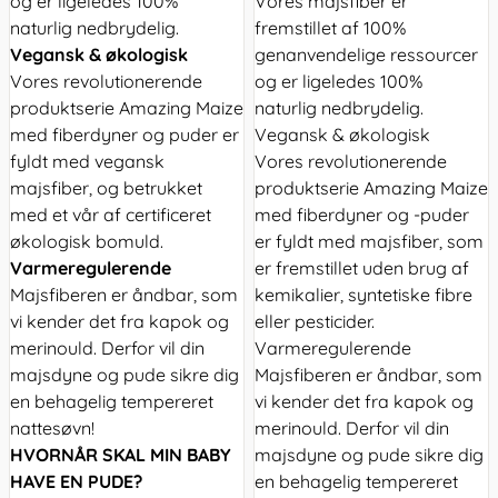
og er ligeledes 100%
Vores majsfiber er
naturlig nedbrydelig.
fremstillet af 100%
Vegansk & økologisk
genanvendelige ressourcer
Vores revolutionerende
og er ligeledes 100%
produktserie Amazing Maize
naturlig nedbrydelig.
med fiberdyner og puder er
Vegansk & økologisk
fyldt med vegansk
Vores revolutionerende
majsfiber, og betrukket
produktserie Amazing Maize
med et vår af certificeret
med fiberdyner og -puder
økologisk bomuld.
er fyldt med majsfiber, som
Varmeregulerende
er fremstillet uden brug af
Majsfiberen er åndbar, som
kemikalier, syntetiske fibre
vi kender det fra kapok og
eller pesticider.
merinould. Derfor vil din
Varmeregulerende
majsdyne og pude sikre dig
Majsfiberen er åndbar, som
en behagelig tempereret
vi kender det fra kapok og
nattesøvn!
merinould. Derfor vil din
HVORNÅR SKAL MIN BABY
majsdyne og pude sikre dig
HAVE EN PUDE?
en behagelig tempereret