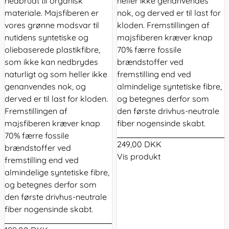
nedbrudt til organisk
heller ikke genanvendes
materiale. Majsfiberen er
nok, og derved er til last for
vores grønne modsvar til
kloden. Fremstillingen af
nutidens syntetiske og
majsfiberen kræver knap
oliebaserede plastikfibre,
70% færre fossile
som ikke kan nedbrydes
brændstoffer ved
naturligt og som heller ikke
fremstilling end ved
genanvendes nok, og
almindelige syntetiske fibre,
derved er til last for kloden.
og betegnes derfor som
Fremstillingen af
den første drivhus-neutrale
majsfiberen kræver knap
fiber nogensinde skabt.
70% færre fossile
249,00 DKK
brændstoffer ved
Vis produkt
fremstilling end ved
almindelige syntetiske fibre,
og betegnes derfor som
den første drivhus-neutrale
fiber nogensinde skabt.