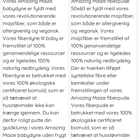
Vores Amazing Maize
Amazing Maize fiberpude
babydyne er fyldt med
50x60 er fyldt med vores
vores revolutionerende
revolutionerende majsfiber,
majsfiber, som både er
som både er allergivenlig
allergivenlig og vegansk.
og vegansk. Vores
Vores fiberdyne til baby er
majsfiber er fremstillet af
fremstillet af 100%
100% genanvendelige
genanvendelige ressourcer
ressourcer og er ligeledes
og er ligeledes 100%
100% naturlig nedbrydelig.
naturlig nedbrydelig. Vores
Der er hverken tilføjet
fiberdyne er betrukket med
syntetiske fibre eller
vores 100% økologiske
kemikalier under
certificeret bomuld, som er
fremstillingen af vores
så tætvævet at
Amazing Maize fiberpude.
husstøvmider ikke kan
Vores fiberpude er
trænge igennem. Du kan
betrukket med vores 100%
derfor roligt putte din
økologiske certificeret
guldklump i vores Amazing
bomuld, som er så
Maize babydyne uden frygt
tætvævet at husstøvmider