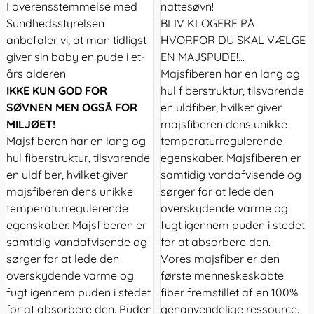
I overensstemmelse med
nattesøvn!
Sundhedsstyrelsen
BLIV KLOGERE PÅ
anbefaler vi, at man tidligst
HVORFOR DU SKAL VÆLGE
giver sin baby en pude i et-
EN MAJSPUDE!...
års alderen.
Majsfiberen har en lang og
IKKE KUN GOD FOR
hul fiberstruktur, tilsvarende
SØVNEN MEN OGSÅ FOR
en uldfiber, hvilket giver
MILJØET!
majsfiberen dens unikke
Majsfiberen har en lang og
temperaturregulerende
hul fiberstruktur, tilsvarende
egenskaber. Majsfiberen er
en uldfiber, hvilket giver
samtidig vandafvisende og
majsfiberen dens unikke
sørger for at lede den
temperaturregulerende
overskydende varme og
egenskaber. Majsfiberen er
fugt igennem puden i stedet
samtidig vandafvisende og
for at absorbere den.
sørger for at lede den
Vores majsfiber er den
overskydende varme og
første menneskeskabte
fugt igennem puden i stedet
fiber fremstillet af en 100%
for at absorbere den. Puden
genanvendelige ressource.