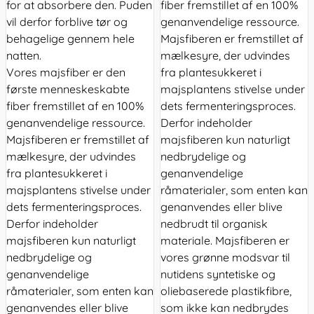
for at absorbere den. Puden
fiber fremstillet af en 100%
vil derfor forblive tør og
genanvendelige ressource.
behagelige gennem hele
Majsfiberen er fremstillet af
natten.
mælkesyre, der udvindes
Vores majsfiber er den
fra plantesukkeret i
første menneskeskabte
majsplantens stivelse under
fiber fremstillet af en 100%
dets fermenteringsproces.
genanvendelige ressource.
Derfor indeholder
Majsfiberen er fremstillet af
majsfiberen kun naturligt
mælkesyre, der udvindes
nedbrydelige og
fra plantesukkeret i
genanvendelige
majsplantens stivelse under
råmaterialer, som enten kan
dets fermenteringsproces.
genanvendes eller blive
Derfor indeholder
nedbrudt til organisk
majsfiberen kun naturligt
materiale. Majsfiberen er
nedbrydelige og
vores grønne modsvar til
genanvendelige
nutidens syntetiske og
råmaterialer, som enten kan
oliebaserede plastikfibre,
genanvendes eller blive
som ikke kan nedbrydes