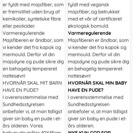
er fyldt med majsfiber, som
fyldt med vegansk
er fremstillet uden brug af
majsfiber, og betrukket
kemikalier, syntetiske fibre
med et vår af certificeret
eller pesticider.
økologisk bomuld.
Varmeregulerende
Varmeregulerende
Majsfiberen er åndbar, som
Majsfiberen er åndbar, som
vi kender det fra kapok og
vi kender det fra kapok og
merinould. Derfor vil din
merinould. Derfor vil din
majsdyne og pude sikre dig
majsdyne og pude sikre dig
en behagelig tempereret
en behagelig tempereret
nattesøvn!
nattesøvn!
HVORNÅR SKAL MIT BARN
HVORNÅR SKAL MIN BABY
HAVE EN PUDE?
HAVE EN PUDE?
I overensstemmelse med
I overensstemmelse med
Sundhedsstyrelsen
Sundhedsstyrelsen
anbefaler vi, at man tidligst
anbefaler vi, at man tidligst
giver sin baby en pude i et-
giver sin baby en pude i et-
års alderen. Vores
års alderen.
babypude måler 40X45cm
IKKE KUN GOD FOR