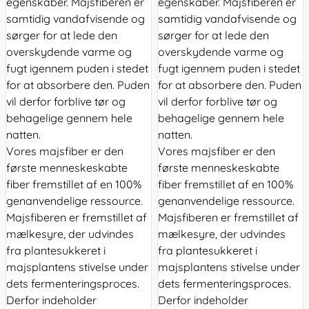
egenskaber. Majsfiberen er
egenskaber. Majsfiberen er
samtidig vandafvisende og
samtidig vandafvisende og
sørger for at lede den
sørger for at lede den
overskydende varme og
overskydende varme og
fugt igennem puden i stedet
fugt igennem puden i stedet
for at absorbere den. Puden
for at absorbere den. Puden
vil derfor forblive tør og
vil derfor forblive tør og
behagelige gennem hele
behagelige gennem hele
natten.
natten.
Vores majsfiber er den
Vores majsfiber er den
første menneskeskabte
første menneskeskabte
fiber fremstillet af en 100%
fiber fremstillet af en 100%
genanvendelige ressource.
genanvendelige ressource.
Majsfiberen er fremstillet af
Majsfiberen er fremstillet af
mælkesyre, der udvindes
mælkesyre, der udvindes
fra plantesukkeret i
fra plantesukkeret i
majsplantens stivelse under
majsplantens stivelse under
dets fermenteringsproces.
dets fermenteringsproces.
Derfor indeholder
Derfor indeholder