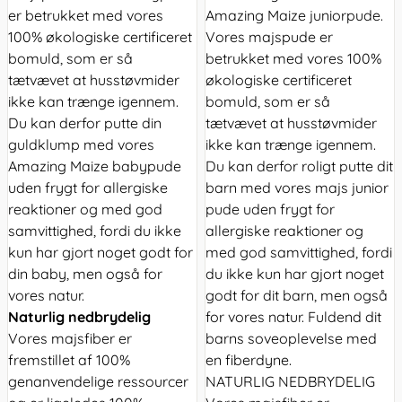
er betrukket med vores
Amazing Maize juniorpude.
100% økologiske certificeret
Vores majspude er
bomuld, som er så
betrukket med vores 100%
tætvævet at husstøvmider
økologiske certificeret
ikke kan trænge igennem.
bomuld, som er så
Du kan derfor putte din
tætvævet at husstøvmider
guldklump med vores
ikke kan trænge igennem.
Amazing Maize babypude
Du kan derfor roligt putte dit
uden frygt for allergiske
barn med vores majs junior
reaktioner og med god
pude uden frygt for
samvittighed, fordi du ikke
allergiske reaktioner og
kun har gjort noget godt for
med god samvittighed, fordi
din baby, men også for
du ikke kun har gjort noget
vores natur.
godt for dit barn, men også
Naturlig nedbrydelig
for vores natur. Fuldend dit
Vores majsfiber er
barns soveoplevelse med
fremstillet af 100%
en fiberdyne.
genanvendelige ressourcer
NATURLIG NEDBRYDELIG