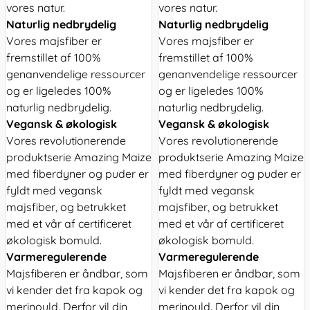
vores natur.
vores natur.
Naturlig nedbrydelig
Naturlig nedbrydelig
Vores majsfiber er
Vores majsfiber er
fremstillet af 100%
fremstillet af 100%
genanvendelige ressourcer
genanvendelige ressourcer
og er ligeledes 100%
og er ligeledes 100%
naturlig nedbrydelig.
naturlig nedbrydelig.
Vegansk & økologisk
Vegansk & økologisk
Vores revolutionerende
Vores revolutionerende
produktserie Amazing Maize
produktserie Amazing Maize
med fiberdyner og puder er
med fiberdyner og puder er
fyldt med vegansk
fyldt med vegansk
majsfiber, og betrukket
majsfiber, og betrukket
med et vår af certificeret
med et vår af certificeret
økologisk bomuld.
økologisk bomuld.
Varmeregulerende
Varmeregulerende
Majsfiberen er åndbar, som
Majsfiberen er åndbar, som
vi kender det fra kapok og
vi kender det fra kapok og
merinould. Derfor vil din
merinould. Derfor vil din