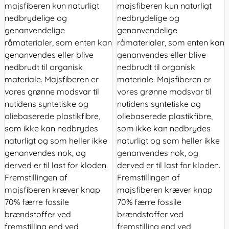
majsfiberen kun naturligt
majsfiberen kun naturligt
nedbrydelige og
nedbrydelige og
genanvendelige
genanvendelige
råmaterialer, som enten kan
råmaterialer, som enten kan
genanvendes eller blive
genanvendes eller blive
nedbrudt til organisk
nedbrudt til organisk
materiale. Majsfiberen er
materiale. Majsfiberen er
vores grønne modsvar til
vores grønne modsvar til
nutidens syntetiske og
nutidens syntetiske og
oliebaserede plastikfibre,
oliebaserede plastikfibre,
som ikke kan nedbrydes
som ikke kan nedbrydes
naturligt og som heller ikke
naturligt og som heller ikke
genanvendes nok, og
genanvendes nok, og
derved er til last for kloden.
derved er til last for kloden.
Fremstillingen af
Fremstillingen af
majsfiberen kræver knap
majsfiberen kræver knap
70% færre fossile
70% færre fossile
brændstoffer ved
brændstoffer ved
fremstilling end ved
fremstilling end ved