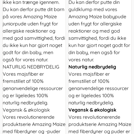
ikke kan trænge igennem.
Du kan derfor putte din
Du kan derfor putte dit barn
guldklump med vores
på vores Amazing Maize
Amazing Maize babypude
juniorpude uden frygt for
uden frygt for allergiske
allergiske reaktioner og
reaktioner og med god
med god samvittighed, fordi
samvittighed, fordi du ikke
du ikke kun har gjort noget
kun har gjort noget godt for
godt for din baby, men
din baby, men også for
også for vores natur.
vores natur.
NATURLIG NEDBRYDELIG
Naturlig nedbrydelig
Vores majsfiber er
Vores majsfiber er
fremstillet af 100%
fremstillet af 100%
genanvendelige ressourcer
genanvendelige ressourcer
og er ligeledes 100%
og er ligeledes 100%
naturlig nedbrydelig.
naturlig nedbrydelig.
Vegansk & økologisk
Vegansk & økologisk
Vores revolutionerende
Vores revolutionerende
produktserie Amazing Maize
produktserie Amazing Maize
med fiberdyner og -puder
med fiberdyner og puder er