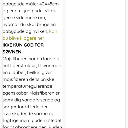
babypude måler 40X45cm
og er en tynd pude. Vil du
gerne vide mere om,
hvornår du skal bruge en
babypude og hvilken,
kan
du blive klogere
her
.
IKKE KUN GOD FOR
SØVNEN
Majsfiberen har en lang og
hul fiberstruktur, tilsvarende
en uldfiber, hvilket giver
majsfiberen dens unikke
temperaturregulerende
egenskaber. Majsfiberen er
samtidig vandafvisende og
sørger for at lede den
overskydende varme og
fugt igennem puden i stedet
for at absorbere den. Puden