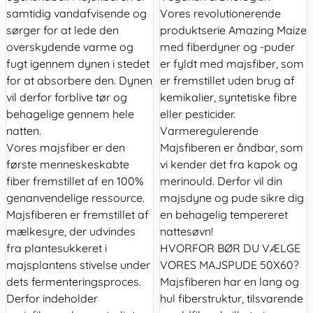
samtidig vandafvisende og
Vores revolutionerende
sørger for at lede den
produktserie Amazing Maize
overskydende varme og
med fiberdyner og -puder
fugt igennem dynen i stedet
er fyldt med majsfiber, som
for at absorbere den. Dynen
er fremstillet uden brug af
vil derfor forblive tør og
kemikalier, syntetiske fibre
behagelige gennem hele
eller pesticider.
natten.
Varmeregulerende
Vores majsfiber er den
Majsfiberen er åndbar, som
første menneskeskabte
vi kender det fra kapok og
fiber fremstillet af en 100%
merinould. Derfor vil din
genanvendelige ressource.
majsdyne og pude sikre dig
Majsfiberen er fremstillet af
en behagelig tempereret
mælkesyre, der udvindes
nattesøvn!
fra plantesukkeret i
HVORFOR BØR DU VÆLGE
majsplantens stivelse under
VORES MAJSPUDE 50X60?
dets fermenteringsproces.
Majsfiberen har en lang og
Derfor indeholder
hul fiberstruktur, tilsvarende