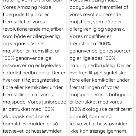
Vores Amazing Maize
babypude er fremstillet af
fiberpude til junior er
vores revolutionerende
fremstillet af vores
majsfiber, som både er
revolutionerende majsfiber,
allergivenlig og vegansk.
som både er allergivenlig
Vores majsfiber er
og vegansk. Vores
fremstillet af 100%
majsfiber er fremstillet af
genanvendelige ressourcer
100% genanvendelige
og er ligeledes 100%
ressourcer og er ligeledes
naturlig nedbrydelig. Der er
naturligt nedbrydelig. Der er
hverken tilføjet syntetiske
hverken tilføjet syntetiske
fibre eller kemikalier under
fibre eller kemikalier under
fremstillingen af vores
fremstillingen af vores
majspude. Vores babypude
majspude. Vores juniorpude
er betrukket med vores
er betrukket med 100%
100% økologiske certificeret
økologisk certificeret
bomuld, som er så
bomuld. Bomulden er så
tætvævet at husstøvmider
tætvævet, at husstøvmider
ikke kan trænge igennem.