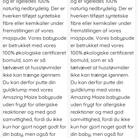
og er ligeledes 100%
og er ligeledes 100%
naturlig nedbrydelig. Der er
naturlig nedbrydelig. Der er
hverken tilføjet syntetiske
hverken tilføjet syntetiske
fibre eller kemikalier under
fibre eller kemikalier under
fremstillingen af vores
fremstillingen af vores
majspude. Vores babypude
majspude. Vores babypude
er betrukket med vores
er betrukket med vores
100% økologiske certificeret
100% økologiske certificeret
bomuld, som er så
bomuld, som er så
tætvævet at husstøvmider
tætvævet at husstøvmider
ikke kan trænge igennem.
ikke kan trænge igennem.
Du kan derfor putte din
Du kan derfor putte din
guldklump med vores
guldklump med vores
Amazing Maize babypude
Amazing Maize babypude
uden frygt for allergiske
uden frygt for allergiske
reaktioner og med god
reaktioner og med god
samvittighed, fordi du ikke
samvittighed, fordi du ikke
kun har gjort noget godt for
kun har gjort noget godt for
din baby, men også for
din baby, men også for