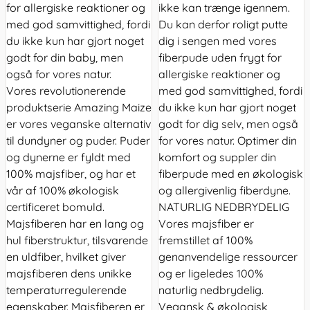
for allergiske reaktioner og
ikke kan trænge igennem.
med god samvittighed, fordi
Du kan derfor roligt putte
du ikke kun har gjort noget
dig i sengen med vores
godt for din baby, men
fiberpude uden frygt for
også for vores natur.
allergiske reaktioner og
Vores revolutionerende
med god samvittighed, fordi
produktserie Amazing Maize
du ikke kun har gjort noget
er vores veganske alternativ
godt for dig selv, men også
til dundyner og puder. Puder
for vores natur. Optimer din
og dynerne er fyldt med
komfort og suppler din
100% majsfiber, og har et
fiberpude med en økologisk
vår af 100% økologisk
og allergivenlig fiberdyne.
certificeret bomuld.
NATURLIG NEDBRYDELIG
Majsfiberen har en lang og
Vores majsfiber er
hul fiberstruktur, tilsvarende
fremstillet af 100%
en uldfiber, hvilket giver
genanvendelige ressourcer
majsfiberen dens unikke
og er ligeledes 100%
temperaturregulerende
naturlig nedbrydelig.
egenskaber. Majsfiberen er
Vegansk & økologisk