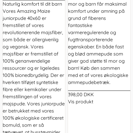
Naturlig komfort til dit barn
mor og barn får maksimal
Vores Amazing Maize
komfort under amning på
juniorpude 40x60 er
grund af fiberens
fremstillet af vores
fantastiske
revolutionerende majsfiber,
varmeregulerende og
som både er allergivenlig
fugttransporterende
og vegansk. Vores
egenskaber. En både fast
majsfiber er fremstillet af
og blød ammepude som
100% genanvendelige
giver god støtte til mor og
ressourcer og er ligeledes
barn! Køb den sammen
100% bionedbrydelig. Der er
med et af vores økologiske
hverken tilføjet syntetiske
ammepudebetræk.
fibre eller kemikalier under
398,00 DKK
fremstillingen af vores
Vis produkt
majspude. Vores juniorpude
er betrukket med vores
100% økologiske certificeret
bomuld, som er så
tætvævet, at husstøvmider