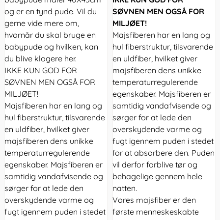
og er en tynd pude. Vil du
SØVNEN MEN OGSÅ FOR
gerne vide mere om,
MILJØET!
hvornår du skal bruge en
Majsfiberen har en lang og
babypude og hvilken, kan
hul fiberstruktur, tilsvarende
du blive klogere
her
.
en uldfiber, hvilket giver
IKKE KUN GOD FOR
majsfiberen dens unikke
SØVNEN MEN OGSÅ FOR
temperaturregulerende
MILJØET!
egenskaber. Majsfiberen er
Majsfiberen har en lang og
samtidig vandafvisende og
hul fiberstruktur, tilsvarende
sørger for at lede den
en uldfiber, hvilket giver
overskydende varme og
majsfiberen dens unikke
fugt igennem puden i stedet
temperaturregulerende
for at absorbere den. Puden
egenskaber. Majsfiberen er
vil derfor forblive tør og
samtidig vandafvisende og
behagelige gennem hele
sørger for at lede den
natten.
overskydende varme og
Vores majsfiber er den
fugt igennem puden i stedet
første menneskeskabte