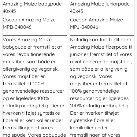
Amazing Maize babypude
Amazing Maize juniorpude
40x45
40x45
Cocoon Amazing Maize
Cocoon Amazing Maize
MPB-040046
MPJ-040046
Vores Amazing Maize
Naturlig komfort til dit barn
babypude er fremstillet af
Amazing Maize fiberpude til
vores revolutionerende
junior er fremstillet af vores
majsfiber, som både er
revolutionerende majsfiber,
allergivenlig og vegansk.
som både er allergivenlig
Vores majsfiber er
og vegansk. Vores
fremstillet af 100%
majsfiber er fremstillet af
genanvendelige ressourcer
100% genanvendelige
og er ligeledes 100%
ressourcer og er ligeledes
naturlig nedbrydelig. Der er
100% naturlig nedbrydelig.
hverken tilføjet syntetiske
Der er hverken tilføjet
fibre eller kemikalier under
syntetiske fibre eller
fremstillingen af vores
kemikalier under
majspude. Vores babypude
fremstillingen af vores