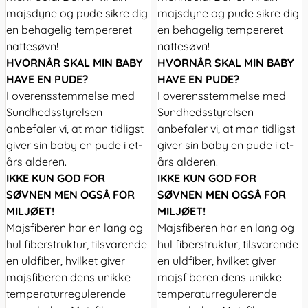
majsdyne og pude sikre dig
majsdyne og pude sikre dig
en behagelig tempereret
en behagelig tempereret
nattesøvn!
nattesøvn!
HVORNÅR SKAL MIN BABY
HVORNÅR SKAL MIN BABY
HAVE EN PUDE?
HAVE EN PUDE?
I overensstemmelse med
I overensstemmelse med
Sundhedsstyrelsen
Sundhedsstyrelsen
anbefaler vi, at man tidligst
anbefaler vi, at man tidligst
giver sin baby en pude i et-
giver sin baby en pude i et-
års alderen.
års alderen.
IKKE KUN GOD FOR
IKKE KUN GOD FOR
SØVNEN MEN OGSÅ FOR
SØVNEN MEN OGSÅ FOR
MILJØET!
MILJØET!
Majsfiberen har en lang og
Majsfiberen har en lang og
hul fiberstruktur, tilsvarende
hul fiberstruktur, tilsvarende
en uldfiber, hvilket giver
en uldfiber, hvilket giver
majsfiberen dens unikke
majsfiberen dens unikke
temperaturregulerende
temperaturregulerende