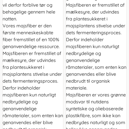
vil derfor forblive tør og
Majsfiberen er fremstillet af
behagelige gennem hele
mælkesyre, der udvindes
natten.
fra plantesukkeret i
Vores majsfiber er den
majsplantens stivelse under
første menneskeskabte
dets fermenteringsproces.
fiber fremstillet af en 100%
Derfor indeholder
genanvendelige ressource.
majsfiberen kun naturligt
Majsfiberen er fremstillet af
nedbrydelige og
mælkesyre, der udvindes
genanvendelige
fra plantesukkeret i
råmaterialer, som enten kan
majsplantens stivelse under
genanvendes eller blive
dets fermenteringsproces.
nedbrudt til organisk
Derfor indeholder
materiale.
majsfiberen kun naturligt
Majsfiberen er vores grønne
nedbrydelige og
modsvar til nutidens
genanvendelige
syntetiske og oliebaserede
råmaterialer, som enten kan
plastikfibre, som ikke kan
genanvendes eller blive
nedbrydes naturligt og som