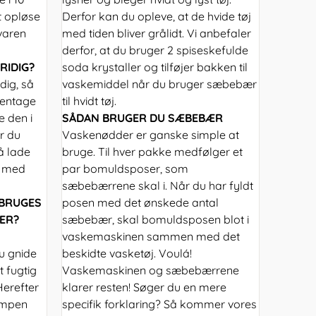
at opløse
Derfor kan du opleve, at de hvide tøj
varen
med tiden bliver grålidt. Vi anbefaler
derfor, at du bruger 2 spiseskefulde
RIDIG?
soda krystaller og tilføjer bakken til
dig, så
vaskemiddel når du bruger sæbebær
gentage
til hvidt tøj.
e den i
SÅDAN BRUGER DU SÆBEBÆR
r du
Vaskenødder er ganske simple at
å lade
bruge. Til hver pakke medfølger et
d med
par bomuldsposer, som
sæbebærrene skal i. Når du har fyldt
 BRUGES
posen med det ønskede antal
ER?
sæbebær, skal bomuldsposen blot i
å
vaskemaskinen sammen med det
du gnide
beskidte vasketøj. Voulá!
t fugtig
Vaskemaskinen og sæbebærrene
Herefter
klarer resten! Søger du en mere
ampen
specifik forklaring? Så kommer vores