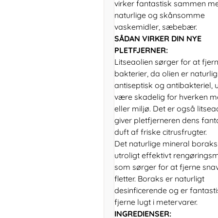
virker fantastisk sammen m
naturlige og skånsomme
vaskemidler, sæbebær.
SÅDAN VIRKER DIN NYE
PLETFJERNER:
Litseaolien sørger for at fjer
bakterier, da olien er naturlig
antiseptisk og antibakteriel, 
være skadelig for hverken 
eller miljø. Det er også litsea
giver pletfjerneren dens fant
duft af friske citrusfrugter.
Det naturlige mineral boraks 
utroligt effektivt rengøringsm
som sørger for at fjerne sna
fletter. Boraks er naturligt
desinficerende og er fantastis
fjerne lugt i metervarer.
INGREDIENSER: