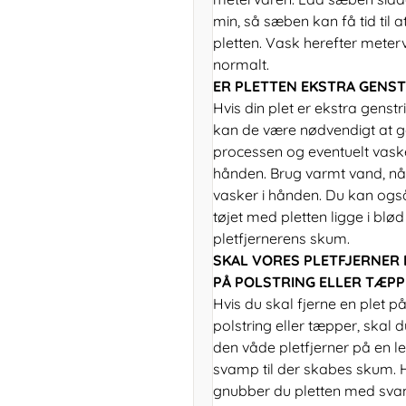
min, så sæben kan få tid til 
pletten. Vask herefter meter
normalt.
ER PLETTEN EKSTRA GENST
Hvis din plet er ekstra genstri
kan de være nødvendigt at 
processen og eventuelt vask
hånden. Brug varmt vand, nå
vasker i hånden. Du kan ogs
tøjet med pletten ligge i blø
pletfjernerens skum.
SKAL VORES PLETFJERNER
PÅ POLSTRING ELLER TÆPP
Hvis du skal fjerne en plet p
polstring eller tæpper, skal 
den våde pletfjerner på en le
svamp til der skabes skum. 
gnubber du pletten med sv