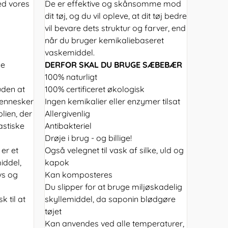
ed vores
De er effektive og skånsomme mod
dit tøj, og du vil opleve, at dit tøj bedre
vil bevare dets struktur og farver, end
når du bruger kemikaliebaseret
vaskemiddel.
ne
DERFOR SKAL DU BRUGE SÆBEBÆR
100% naturligt
uden at
100% certificeret økologisk
mennesker
Ingen kemikalier eller enzymer tilsat
olien, der
Allergivenlig
astiske
Antibakteriel
Drøje i brug - og billige!
er et
Også velegnet til vask af silke, uld og
iddel,
kapok
vs og
Kan komposteres
Du slipper for at bruge miljøskadelig
k til at
skyllemiddel, da saponin blødgøre
tøjet
Kan anvendes ved alle temperaturer,