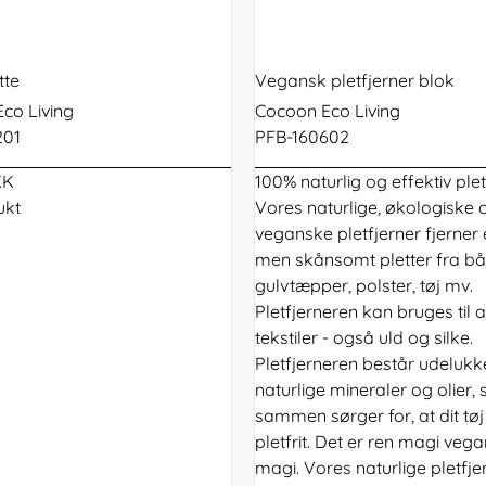
startpakke
e senge
madras
Topmadras tilbud
Stokke Sleepi Mini
skarp pris lige her
bruge hovedpude?
en kapok rullemadras
spild af jordens ressou
babyseng
0
r
200x220 dyne
60x63 puder
180x200 topmadras
180x200 rullemadras
Børnemøbler
 sengen
140x200 madras
Rullemadrasser tilbud
Babybay XXL
avle
Oliver Wood
tter
240x220 dyne
60x70 puder
200x200 topmadras
200x200 rullemadras
 senge
160x200
tremmesen
0
tte
Vegansk pletfjerner blok
madras
avle
r Wood
Oliver Woo
co Living
Cocoon Eco Living
e
180x200
0
201
PFB-160602
madras
avle
KK
100% naturlig og effektiv plet
unde
ukt
Vores naturlige, økologiske 
veganske pletfjerner fjerner 
men skånsomt pletter fra b
gulvtæpper, polster, tøj mv.
Pletfjerneren kan bruges til a
tekstiler - også uld og silke.
Pletfjerneren består udeluk
naturlige mineraler og olier, 
sammen sørger for, at dit tøj 
pletfrit. Det er ren magi veg
magi. Vores naturlige pletfje