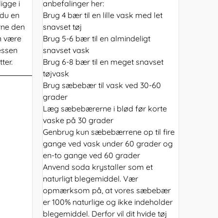
igge i
anbefalinger her:
 du en
Brug 4 bær til en lille vask med let
erne den
snavset tøj
n være
Brug 5-6 bær til en almindeligt
essen
snavset vask
ter.
Brug 6-8 bær til en meget snavset
tøjvask
Brug sæbebær til vask ved 30-60
grader
Læg sæbebærerne i blød før korte
vaske på 30 grader
Genbrug kun sæbebærrene op til fire
gange ved vask under 60 grader og
en-to gange ved 60 grader
Anvend soda krystaller som et
naturligt blegemiddel. Vær
opmærksom på, at vores sæbebær
er 100% naturlige og ikke indeholder
blegemiddel. Derfor vil dit hvide tøj