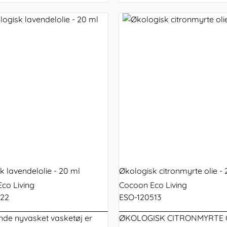
k lavendelolie - 20 ml
Økologisk citronmyrte olie -
co Living
Cocoon Eco Living
122
ESO-120513
nde nyvasket vasketøj er
ØKOLOGISK CITRONMYRTE 