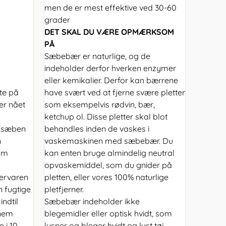
men de er mest effektive ved 30-60
grader
DET SKAL DU VÆRE OPMÆRKSOM
PÅ
Sæbebær er naturlige, og de
indeholder derfor hverken enzymer
eller kemikalier. Derfor kan bærrene
kte på
have svært ved at fjerne svære pletter
er nået
som eksempelvis rødvin, bær,
ketchup ol. Disse pletter skal blot
å sæben
behandles inden de vaskes i
n
vaskemaskinen med sæbebær. Du
om
kan enten bruge almindelig neutral
opvaskemiddel, som du gnider på
tervaren
pletten, eller vores 100% naturlige
n fugtige
pletfjerner.
indtil
Sæbebær indeholder ikke
nem
blegemidler eller optisk hvidt, som
 i 10
lysner og bleger hvidt og lyst tøj.