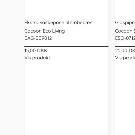
Stokk
Kapok indsats til autostol
160x200
Voksenmadras
Sommerdyner
Juniorseng
160x200
140x20
Sæbeba
Juno
Kapok babynest
180x200
Tillægsmadras
Vinterdyner
Voksenseng
sengeramme
sengeg
Bademå
Sebra
180x200
160x20
Ekstra vaskepose til sæbebær
Glaspipe
sengeramme
sengeg
Olive
Cocoon Eco Living
Cocoon E
seng
180x20
BAG-009012
ESO-071
sengeg
15,00 DKK
25,00 D
Lamelb
Vis produkt
Vis prod