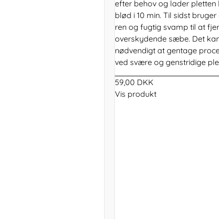
efter behov og lader pletten l
blød i 10 min. Til sidst bruger
ren og fugtig svamp til at fj
overskydende sæbe. Det ka
nødvendigt at gentage proc
ved svære og genstridige plet
59,00 DKK
Vis produkt