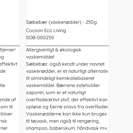
tilbud
Få adgang til unikke
rcer
tilmelding.
Både til baby og børn
barnevogne og meget mere.
medlemsrabatter og tilbud ved
 Mini+
at melde dig in i vores
g
medlemsklub - nem og gratis
Sæbebær (vaskenødder) - 250g
tilmelding.
d tremmeseng
Cocoon Eco Living
SOB-000250
fjerner!
Allergivenligt & økologisk
og
vaskemiddel
effektivt
Sæbebær, også kendt under navnet
åde
vaskenødder, er et naturligt alternativ
til almindeligt kemikaliebaseret
lle
vaskemiddel. Bærrene indeholder
saponin, som er et naturligt
kende af
overfladeaktivt stof, der effektivt kan
som til
opløse og fjerne snavs fra overflader.
bliver
Vaskenødderne kan ikke kun bruges
ansk
til tøjvask, men også til rengøring,
rner
shampoo, baberskum, håndvask mv.