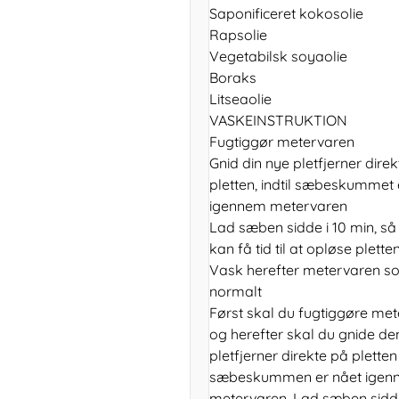
Saponificeret kokosolie
Rapsolie
Vegetabilsk soyaolie
Boraks
Litseaolie
VASKEINSTRUKTION
Fugtiggør metervaren
Gnid din nye pletfjerner dire
pletten, indtil sæbeskummet 
igennem metervaren
Lad sæben sidde i 10 min, s
kan få tid til at opløse plette
Vask herefter metervaren s
normalt
Først skal du fugtiggøre me
og herefter skal du gnide de
pletfjerner direkte på pletten 
sæbeskummen er nået igen
metervaren. Lad sæben sidde