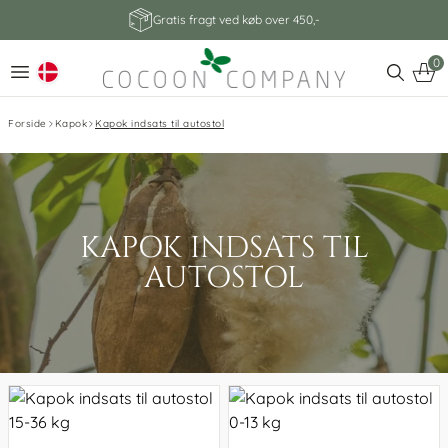
Gratis fragt ved køb over 450,-
0
Forside
Kapok
Kapok indsats til autostol
KAPOK INDSATS TIL
AUTOSTOL