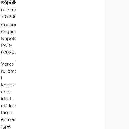
Kapok
rullemadras
70x200
Cocoon
Organic
Kapok
PAD-
070200
Vores
rullemadras
i
kapok
er et
ideelt
ekstra-
lag til
enhver
type