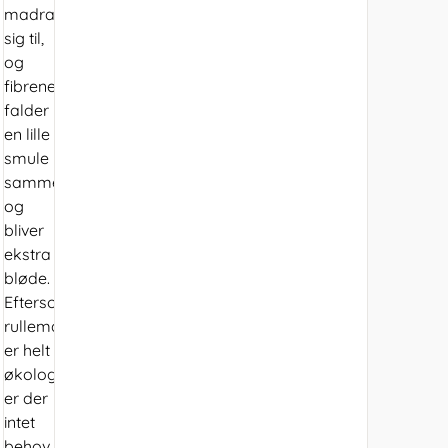
madrassen
sig til,
og
fibrene
falder
en lille
smule
sammen
og
bliver
ekstra
bløde.
Eftersom
rullemadrassen
er helt
økologisk,
er der
intet
behov