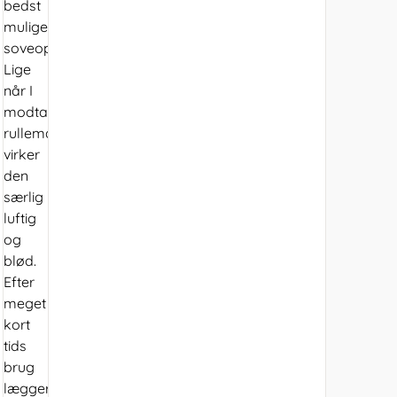
bedst
mulige
soveoplevelse.
Lige
når I
modtager
rullemadrassen
virker
den
særlig
luftig
og
blød.
Efter
meget
kort
tids
brug
lægger