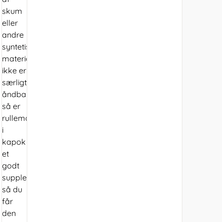
skum
eller
andre
syntetiske
materialer
ikke er
særligt
åndbare,
så er
rullemadrassen
i
kapok
et
godt
supplement,
så du
får
den