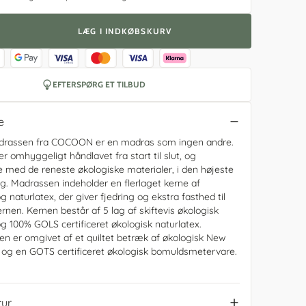
tilbud
Få adgang til unikke
rcer
tilmelding.
Både til baby og børn
barnevogne og meget mere.
medlemsrabatter og tilbud ved
 Mini+
at melde dig in i vores
LÆG I INDKØBSKURV
g
medlemsklub - nem og gratis
tilmelding.
d tremmeseng
EFTERSPØRG ET TILBUD
e
drassen fra COCOON er en madras som ingen andre.
r omhyggeligt håndlavet fra start til slut, og
 med de reneste økologiske materialer, i den højeste
ig. Madrassen indeholder en flerlaget kerne af
g naturlatex, der giver fjedring og ekstra fasthed til
rnen. Kernen består af 5 lag af skiftevis økologisk
og 100% GOLS certificeret økologisk naturlatex.
n er omgivet af et quiltet betræk af økologisk New
 og en GOTS certificeret økologisk bomuldsmetervare.
tur