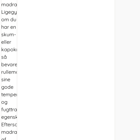
madras.
Ligegyldigt
om du
har en
skum-
eller
kapokmadras,
så
bevarer
rullemadrassen
sine
gode
temperaturregulerende
og
fugttransporterende
egenskaber.
Eftersom
madrasser
af