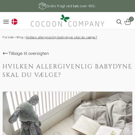
Gratis fragt ved køb over 450,-
0
Forside
Blog
Hvilken allergivenlig babydyne skal du vælge?
Tilbage til oversigten
HVILKEN ALLERGIVENLIG BABYDYNE
SKAL DU VÆLGE?