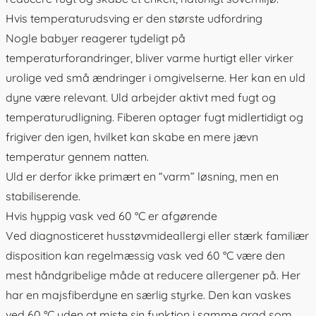
Hvis temperaturudsving er den største udfordring
Nogle babyer reagerer tydeligt på
temperaturforandringer, bliver varme hurtigt eller virker
urolige ved små ændringer i omgivelserne. Her kan en
uld
dyne
være relevant. Uld arbejder aktivt med fugt og
temperaturudligning. Fiberen optager fugt midlertidigt og
frigiver den igen, hvilket kan skabe en mere jævn
temperatur gennem natten.
Uld er derfor ikke primært en “varm” løsning, men en
stabiliserende.
Hvis hyppig vask ved 60 °C er afgørende
Ved diagnosticeret husstøvmideallergi eller stærk familiær
disposition kan regelmæssig vask ved 60 °C være den
mest håndgribelige måde at reducere allergener på. Her
har en
majsfiberdyne
en særlig styrke. Den kan vaskes
ved 60 °C uden at miste sin funktion i samme grad som