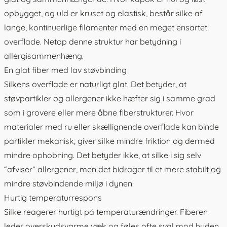
opbygget, og uld er kruset og elastisk, består silke af
lange, kontinuerlige filamenter med en meget ensartet
overflade. Netop denne struktur har betydning i
allergisammenhæng.
En glat fiber med lav støvbinding
Silkens overflade er naturligt glat. Det betyder, at
støvpartikler og allergener ikke hæfter sig i samme grad
som i grovere eller mere åbne fiberstrukturer. Hvor
materialer med ru eller skællignende overflade kan binde
partikler mekanisk, giver silke mindre friktion og dermed
mindre ophobning. Det betyder ikke, at silke i sig selv
“afviser” allergener, men det bidrager til et mere stabilt og
mindre støvbindende miljø i dynen.
Hurtig temperaturrespons
Silke reagerer hurtigt på temperaturændringer. Fiberen
leder overskudsvarme væk og føles ofte sval mod huden,