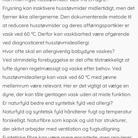
Frysning kan inaktivere husstøvmider midlertidigt, men det
fjerner ikke allergenerne. Den dokumenterede metode til
at reducere husstøvmider og deres afføringspartikler er
vask ved 60 °C. Derfor kan vaskbarhed være afgørende
ved diagnosticeret husstøvmideallergi.
Hvor ofte skal en allergivenlig babydyne vaskes?
Ved almindelig forebyggelse er det ofte tilstrækkeligt at
lufte dynen regelmæssigt og vaske efter behov. Ved
husstøvmideallergi kan vask ved 60 °C med jævne
mellemrum være relevant. Her er det vigtigt at vælge en
dyne, der kan tåle gentagen vask uden at miste funktion.
Er naturfyld bedre end syntetisk fyld ved allergi?
Naturfyld og syntetisk fyld håndterer fugt og temperatur
forskelligt. Naturfibre som kapok og uld har strukturer,
der aktivt arbejder med ventilation og fugtudligning.
Syntetiske fibre kan være mere ensartede, men regulerer