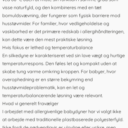
visse naturfyld, og den kombineres med en tæt
bomuldsvævning, der fungerer som fysisk barriere mod
husstøvmider. For familier, hvor vedligeholdelse og
vaskbarhed er det primære redskab i allergihåndteringen,
kan dette være den mest praktiske løsning.
Hvis fokus er lethed og temperaturbalance
En
silkedyne
er karakteriseret ved sin lave vægt og hurtige
temperaturrespons. Den føles let og kompakt uden at
skabe tung varme omkring kroppen. For babyer, hvor
overophedning er en større bekymring end
husstøvmideproblematik, kan en let og
temperaturbalancerende løsning være relevant.
Hvad vi generelt fravælger
I arbejdet med allergivenlige babydyner har vi valgt ikke
at arbejde med traditionelle plastbaserede polyesterfyld.
Ikke fordi de nødvendigvis er ulovlige eller usikre, men