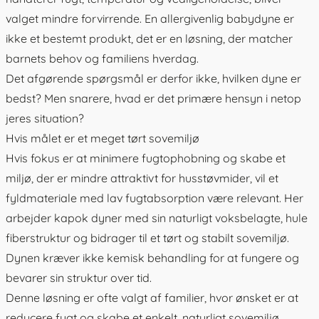
valget mindre forvirrende. En
allergivenlig babydyne
er
ikke et bestemt produkt, det er en løsning, der matcher
barnets behov og familiens hverdag.
Det afgørende spørgsmål er derfor ikke, hvilken dyne er
bedst? Men snarere, hvad er det primære hensyn i netop
jeres situation?
Hvis målet er et meget tørt sovemiljø
Hvis fokus er at minimere fugtophobning og skabe et
miljø, der er mindre attraktivt for husstøvmider, vil et
fyldmateriale med lav fugtabsorption være relevant. Her
arbejder
kapok dyner
med sin naturligt voksbelagte, hule
fiberstruktur og bidrager til et tørt og stabilt sovemiljø.
Dynen kræver ikke kemisk behandling for at fungere og
bevarer sin struktur over tid.
Denne løsning er ofte valgt af familier, hvor ønsket er at
reducere fugt og skabe et enkelt, naturligt sovemiljø.