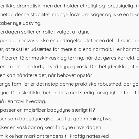
er ikke dramatisk, men den holder et roligt og forudsigeligt 
 netop denne stabilitet, mange forældre søger og ikke en tek
kaber nye udsving.
erdagen spiller en rolle i valget af dyne
perioden er vask ikke en undtagelse, det er en del af rutinen
r, at tekstiler udsættes for mere slid end normalt. Her har ma
. Fiberen tåler maskinvask og tørring, når det gøres korrekt, 
end mange naturfyld ved hyppig vask. Det betyder ikke, at 
en kan håndtere det, når behovet opstår.
nge familier er det netop denne praktiske robusthed, der gø
ne. Den skal ikke behandles med særlig forsigtighed for at f
gå i en travl hverdag.
asser en majsfiber babydyne særligt til?
ber som babydyne giver særligt god mening, hvis:
ker en vaskbar og kemifri dyne i hverdagen
rn ikke har markant tendens til kraftig nattesved