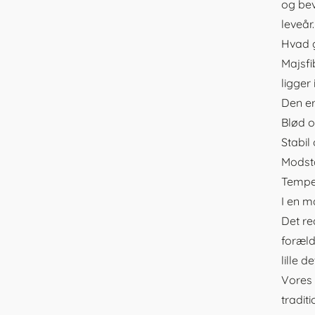
og bev
leveår.
Hvad 
Majsfi
ligger
Den er
Blød o
Stabil
Modsta
Temper
I en
ma
Det re
foræld
lille de
Vores 
tradit