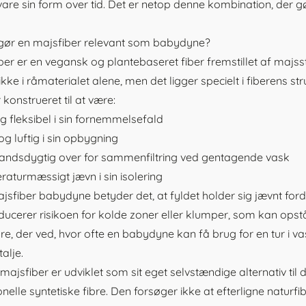
are sin form over tid. Det er netop denne kombination, der gø
gør en majsfiber relevant som babydyne?
ber
er en vegansk og plantebaseret fiber fremstillet af majs
 ikke i råmaterialet alene, men det ligger specielt i fiberens st
 konstrueret til at være:
g fleksibel i sin fornemmelsefald
 og luftig i sin opbygning
ndsdygtig over for sammenfiltring ved gentagende vask
aturmæssigt jævn i sin isolering
jsfiber babydyne
betyder det, at fyldet holder sig jævnt ford
ducerer risikoen for kolde zoner eller klumper, som kan opstå 
re, der ved, hvor ofte en babydyne kan få brug for en tur i v
talje.
majsfiber er udviklet som sit eget selvstændige alternativ til
ionelle syntetiske fibre. Den forsøger ikke at efterligne naturf