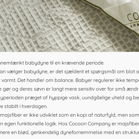
nnemtænkt babydyne til en krævende periode
an vælger
babydyne
, er det sjældent et spørgsmål om blot a
t varmt. Det handler om balance. Babyer regulerer ikke t
 gør og deres søvn er langt mere sensitiv over for små ændr
yperioden præget af hyppige vask, uundgåelige uheld og beh
e stabilt i hverdagen.
majsfiber er ikke udviklet som en kopi af naturfyld, men som 
n egen funktionelle logik. Hos Cocoon Company er majsfiber
ere en blød, genkendelig dynefornemmelse med en struktur