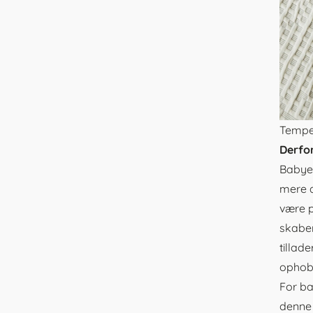
Tempe
Derfor
Babyer
mere a
være p
skaber
tillad
ophob
For ba
denne 