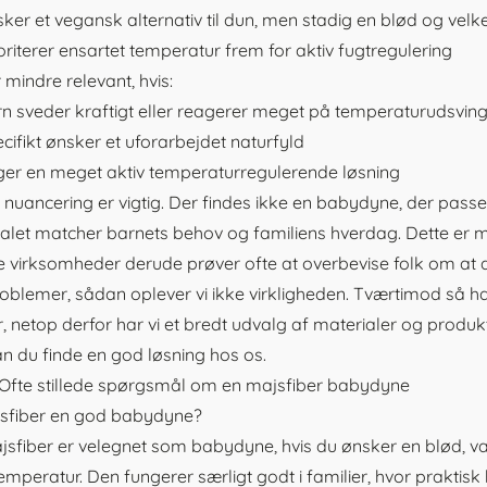
ker et vegansk alternativ til dun, men stadig en blød og ve
oriterer ensartet temperatur frem for aktiv fugtregulering
 mindre relevant, hvis:
rn sveder kraftigt eller reagerer meget på temperaturudsvin
cifikt ønsker et uforarbejdet naturfyld
er en meget aktiv temperaturregulerende løsning
nuancering er vigtig. Der findes ikke en babydyne, der passer 
alet matcher barnets behov og familiens hverdag. Dette er me
virksomheder derude prøver ofte at overbevise folk om at 
roblemer, sådan oplever vi ikke virkligheden. Tværtimod så har
, netop derfor har vi et bredt udvalg af materialer og produk
an du finde en god løsning hos os.
Ofte stillede spørgsmål om en majsfiber babydyne
jsfiber en god babydyne?
jsfiber er velegnet som
babydyne
, hvis du ønsker en blød, 
emperatur. Den fungerer særligt godt i familier, hvor praktis