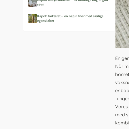
søvn
Kapok forklaret – en natur fiber med særlige
egenskaber
En ge
Når m
barne
voksne
er bab
funger
Vores 
med si
kombin