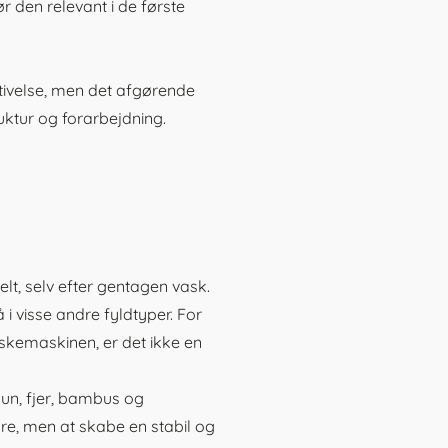
r den relevant i de første
stivelse, men det afgørende
ruktur og forarbejdning.
elt, selv efter gentagen vask.
i visse andre fyldtyper. For
askemaskinen, er det ikke en
 dun, fjer, bambus og
ibre, men at skabe en stabil og