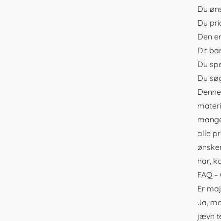
Du øns
Du pri
Den er
Dit ba
Du spe
Du søg
Denne 
materi
mange 
alle p
ønsker
har, k
FAQ – 
Er ma
Ja, ma
jævn t