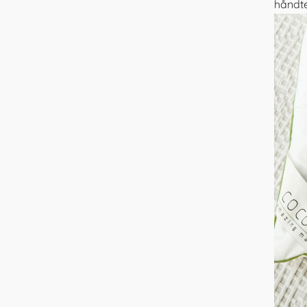
håndte