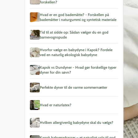
Stokk
Kapok indsats til autostol
160x200
Voksenmadras
Sommerdyner
Juniorseng
forskellen?
160x200
140x20
Sæbeba
Juno
Kapok babynest
180x200
Tillægsmadras
Vinterdyner
Voksenseng
sengeramme
sengeg
Hvad er en god bademåtte? - Forskellen på
Bademå
Sebra
bademåtter i naturgummi og syntetisk materiale
180x200
160x20
sengeramme
sengeg
Olive
Tid til at sidde op: Sådan vælger du en god
seng
barnevognspude
180x20
sengeg
Hvorfor vælge en babydyne i Kapok? Fordele
Lamelb
ved en naturlig økologisk babydyne
Kapok vs Dundyner - Hvad gør forskellige typer
dyner for din søvn?
Perfekte dyner til de varme sommernætter
Hvad er naturlatex?
Hvilken allergivenlig babydyne skal du vælge?
Kapok babymadrasser – et naturligt valg til god