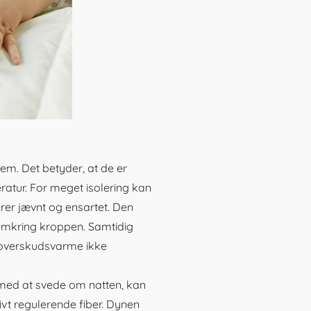
em. Det betyder, at de er
atur. For meget isolering kan
rer jævnt og ensartet. Den
 omkring kroppen. Samtidig
å overskudsvarme ikke
 med at svede om natten, kan
t regulerende fiber. Dynen