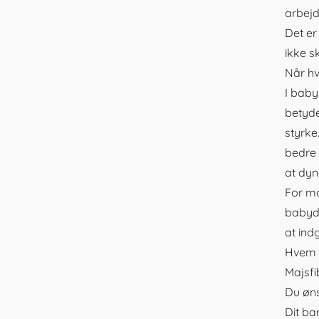
arbejd
Det er
ikke s
Når hv
I baby
betyde
styrke
bedre 
at dyn
For ma
babydy
at ind
Hvem p
Majsfi
Du øns
Dit ba