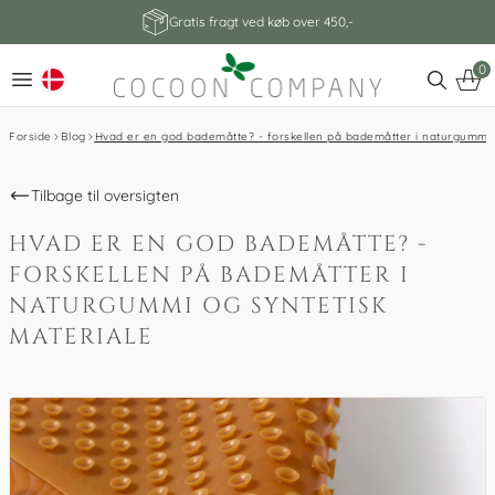
Gratis fragt ved køb over 450,-
0
Forside
Blog
Hvad er en god bademåtte? - forskellen på bademåtter i naturgummi o
Tilbage til oversigten
HVAD ER EN GOD BADEMÅTTE? -
FORSKELLEN PÅ BADEMÅTTER I
NATURGUMMI OG SYNTETISK
MATERIALE