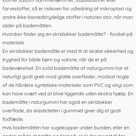
farvestoffer, så er risikoen for udledning af mikroplast og
andre ikke-bionedbrydelige stoffer i naturen stor, når man
slider på bademåtten.
Hvordan finder jeg en skridsikker bademåtte? - forskel på
materiale
En skridsikker bademåtte er med til at skabe sikkerhed og
tryghed for både børn og voksne, når de er på
badeværelset. En solid bademåtte af naturgummi har et
naturligt godt greb mod glatte overflader, modsat nogle
af de hårdere syntetiske materialer som PVC og vinyl som
kan have svært ved at blive liggende uden ekstra hjælp. En
bademåtte i naturgummi har også en skridsikker
overflade, da elasticiteten i gummiet giver dig et godt
fodfæste.
Hvis bademåtten har sugekopper under bunden, eller en
anden måde at hæfte sig fast på, skal der meget til før