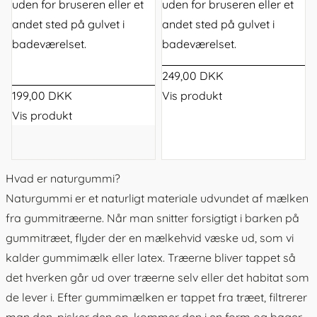
uden for bruseren eller et
uden for bruseren eller et
andet sted på gulvet i
andet sted på gulvet i
badeværelset.
badeværelset.
249,00 DKK
199,00 DKK
Vis produkt
Vis produkt
Hvad er naturgummi?
Naturgummi er et naturligt materiale udvundet af mælken
fra gummitræerne. Når man snitter forsigtigt i barken på
gummitræet, flyder der en mælkehvid væske ud, som vi
kalder gummimælk eller latex. Træerne bliver tappet så
det hverken går ud over træerne selv eller det habitat som
de lever i. Efter gummimælken er tappet fra træet, filtrerer
man den, pisker den op, kommer den i en form og bager