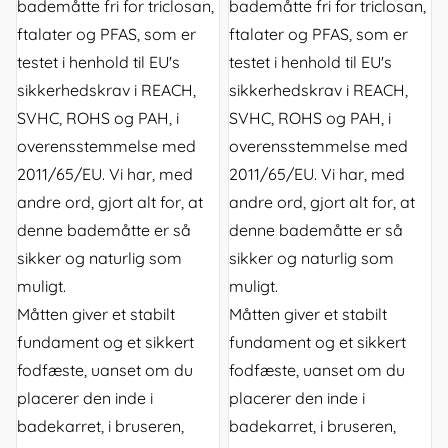
bademåtte fri for triclosan,
bademåtte fri for triclosan,
ftalater og PFAS, som er
ftalater og PFAS, som er
testet i henhold til EU's
testet i henhold til EU's
sikkerhedskrav i REACH,
sikkerhedskrav i REACH,
SVHC, ROHS og PAH, i
SVHC, ROHS og PAH, i
overensstemmelse med
overensstemmelse med
2011/65/EU. Vi har, med
2011/65/EU. Vi har, med
andre ord, gjort alt for, at
andre ord, gjort alt for, at
denne bademåtte er så
denne bademåtte er så
sikker og naturlig som
sikker og naturlig som
muligt.
muligt.
Måtten giver et stabilt
Måtten giver et stabilt
fundament og et sikkert
fundament og et sikkert
fodfæste, uanset om du
fodfæste, uanset om du
placerer den inde i
placerer den inde i
badekarret, i bruseren,
badekarret, i bruseren,