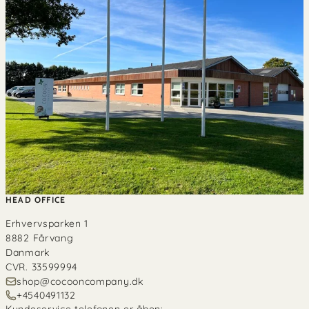
HEAD OFFICE
Erhvervsparken 1
8882 Fårvang
Danmark
CVR. 33599994
shop@cocooncompany.dk
+4540491132
Kundeservice telefonen er åben: