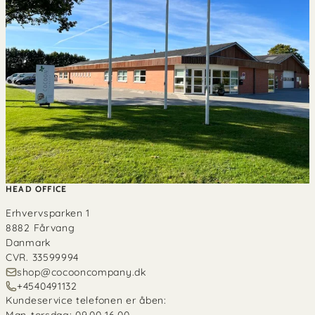
HEAD OFFICE
Erhvervsparken 1
8882 Fårvang
Danmark
CVR. 33599994
shop@cocooncompany.dk
+4540491132
Kundeservice telefonen er åben:
Man-torsdag: 09.00-16.00