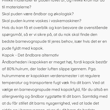
til materialerne?
Skal puden være åndbar og økologisk?
Skal puden kunne vaskes i vaskemaskinen?
Hvis du kan få et overblik og kan besvare de ovenstående
spørgsmål, så er vi sikre på, at du nok skal finde den
bedste barnevognspude til jeres behov, især hvis det er en
pude fyldt med kapok.
Kapok - Det åndbare alternativ
Åndbarheden i kapokken er meget høj, fordi kapok består
af 80% hulrum, der lader luften slippe igennem. Pga.
hulrummene er kapokken verdensmester i at regulere
temperatur og transportere fugt væk fra dit barn. Ved at
vælge en barnevognspude med kapokfyld, får du altså en
allergivenlig og åndbar rygstøtte til dit barn. Samtidig med
at du får stillet dit barns nysgerrighed, ved at lade det
sidde op i barnevognen, giver du dit barn de bedste