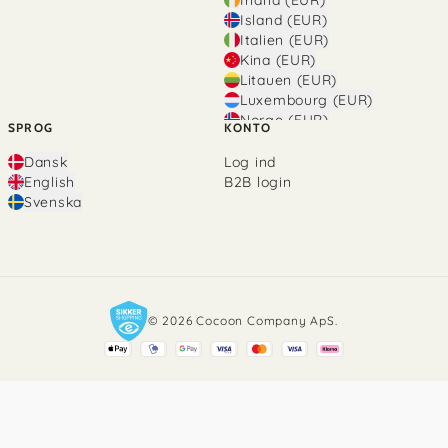
Island (EUR)
Italien (EUR)
Kina (EUR)
Litauen (EUR)
Luxembourg (EUR)
Norge (EUR)
SPROG
KONTO
Polen (EUR)
Portugal (EUR)
Dansk
Log ind
Rumænien (EUR)
English
B2B login
Schweiz (EUR)
Svenska
Slovakiet (EUR)
Spanien (EUR)
Storbritannien (EUR)
Sverige (SEK)
Tjekkiet (EUR)
Tyskland (EUR)
© 2026 Cocoon Company ApS.
Østrig (EUR)