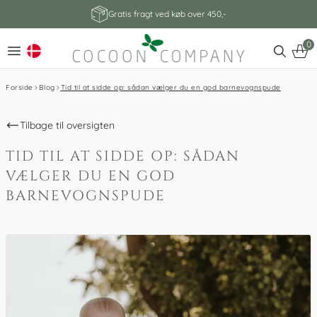
Gratis fragt ved køb over 450,-
0
Forside
Blog
Tid til at sidde op: sådan vælger du en god barnevognspude
Tilbage til oversigten
TID TIL AT SIDDE OP: SÅDAN
VÆLGER DU EN GOD
BARNEVOGNSPUDE