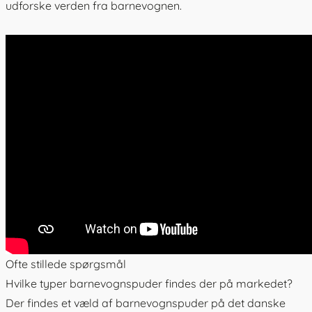
udforske verden fra barnevognen.
Ofte stillede spørgsmål
Hvilke typer barnevognspuder findes der på markedet?
Der findes et væld af barnevognspuder på det danske