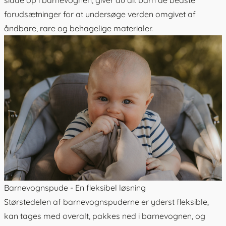
forudsætninger for at undersøge verden omgivet af
åndbare, rare og behagelige materialer.
Barnevognspude - En fleksibel løsning
Størstedelen af barnevognspuderne er yderst fleksible,
kan tages med overalt, pakkes ned i barnevognen, og