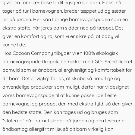
giver en familiær base til dit nysgerrige barn. F.eks. når I
tager på tur i barnevognen, breder tæppet ud og sætter
jer på jorden. Her kan I bruge barnevognspuden som en
ekstra støtte, når jeres barn sidder ned på tæppet. Det
giver en komfort og ro, som vi er sikre på, at baby vil
kunne lide.
Hos Cocoon Company tilbyder vi en 100% økologisk
barnevognspude i kapok, betrukket med GOTS-certificeret
bomuld som er åndbart, allergivenligt og komfortabelt for
dit barn. Det er vigtigt for os, at skabe så naturlige og
anvendelige produkter som muligt, derfor har vi designet
vores barnevognspude til at kunne passe i de fleste
barnevogne, og proppet den med ekstra fyld, så den giver
den bedste støtte. Den kan tages ud og bruges som
“stoleryg” når barnet sidder på jorden og den leverer et
åndbart og allergifrit miljø, så dit barn virkelig kan