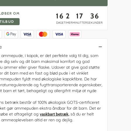
tilbud
Få adgang til unikke
rcer
tilmelding.
Både til baby og børn
barnevogne og meget mere.
medlemsrabatter og tilbud ved
 Mini+
at melde dig in i vores
LØBER OM
16
2
17
35
g
medlemsklub - nem og gratis
 TILBUD
DAGE
TIMER
MINUTTER
SEKUNDER
tilmelding.
d tremmeseng
e
 ammepude, i kapok, er det perfekte valg til dig, som
ive dig selv og dit barn maksimal komfort og god
du ammer eller giver flaske. Udover at give god støtte
r dit barn med en fast og blød pude i et vinklet
ammepuden fyldt med økologiske kapokfibre. De har
raturregulerende og fugttransporterende egenskaber,
t barn et tørt, behageligt og allergifrit miljø at nyde
betræk består af 100% økologisk GOTS-certificeret
lket gør ammepuden ekstra åndbar for dit barn. Det er
lkøbe et aftageligt og
vaskbart betræk,
så du er helt
t ammeoplevelsen altid er ren og dejlig.