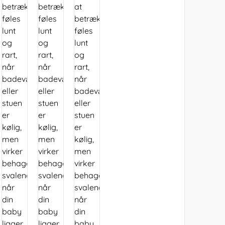
betrækket
betrækket
at
føles
føles
betrækket
lunt
lunt
føles
og
og
lunt
rart,
rart,
og
når
når
rart,
badeværelset
badeværelset
når
eller
eller
badeværelset
stuen
stuen
eller
er
er
stuen
kølig,
kølig,
er
men
men
kølig,
virker
virker
men
behageligt
behageligt
virker
svalende,
svalende,
behageligt
når
når
svalende,
din
din
når
baby
baby
din
ligger
ligger
baby