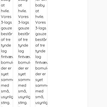
at
at
baby
hvile.
hvile.
at
Vores
Vores
hvile.
3-lags
3-lags
Vores
gauze
gauze
3-lags
består
består
gauze
af tre
af tre
består
tynde
tynde
af tre
lag
lag
tynde
fintvævet
fintvævet
lag
bomuld,
bomuld,
fintvævet
der er
der er
bomuld,
syet
syet
der er
sammen
sammen
syet
med
med
sammen
små,
små,
med
usynlige
usynlige
små,
sting.
sting.
usynlige