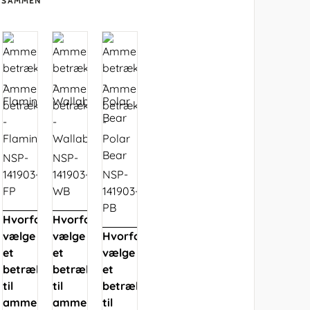
T SAMMEN
Ammepude
Ammepude
Ammepude
betræk
betræk
betræk
-
-
-
Flamingo
Wallaby
Polar
Bear
NSP-
NSP-
141903-
141903-
NSP-
FP
WB
141903-
PB
Hvorfor
Hvorfor
vælge
vælge
Hvorfor
et
et
vælge
betræk
betræk
et
til
til
betræk
ammepude
ammepude
til