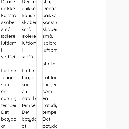
Denne
Denne
sting.
unikke
unikke
Denne
konstruktion
konstruktion
unikke
skaber
skaber
konstruktion
små,
små,
skaber
isolerende
isolerende
små,
luftlommer
luftlommer
isolerende
i
i
luftlommer
stoffet.
stoffet.
i
stoffet.
Luftlommerne
Luftlommerne
fungerer
fungerer
Luftlommerne
som
som
fungerer
en
en
som
naturlig
naturlig
en
temperaturregulering.
temperaturregulering.
naturlig
Det
Det
temperaturregulering.
betyder,
betyder,
Det
at
at
betyder,