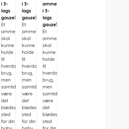
i 3-
i 3-
ammepude
lags
lags
i 3-
gauze?
gauze?
lags
Et
Et
gauze?
ammepudebetræk
ammepudebetræk
Et
skal
skal
ammepudebetræk
kunne
kunne
skal
holde
holde
kunne
til
til
holde
hverdagens
hverdagens
til
brug,
brug,
hverdagens
men
men
brug,
samtidig
samtidig
men
være
være
samtidig
det
det
være
blødeste
blødeste
det
sted
sted
blødeste
for din
for din
sted
baby
baby
for din