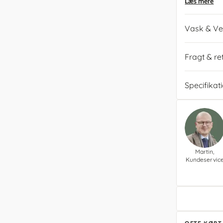
Læs mere
Vask & Ve
Fragt & re
Specifikat
Martin,
Kundeservic