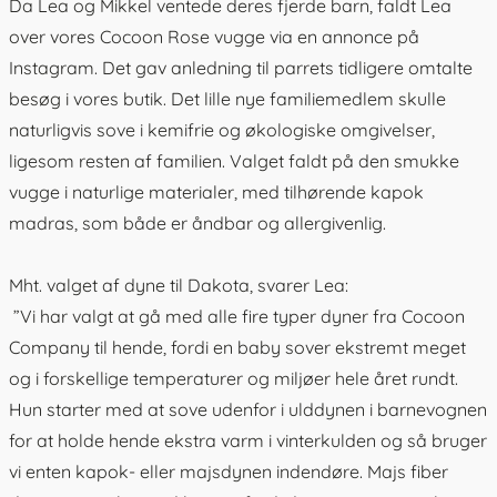
Da Lea og Mikkel ventede deres fjerde barn, faldt Lea
over vores Cocoon Rose vugge via en annonce på
Instagram. Det gav anledning til parrets tidligere omtalte
besøg i vores butik. Det lille nye familiemedlem skulle
naturligvis sove i kemifrie og økologiske omgivelser,
ligesom resten af familien. Valget faldt på den smukke
vugge i naturlige materialer, med tilhørende kapok
madras, som både er åndbar og allergivenlig.
Mht. valget af dyne til Dakota, svarer Lea:
”Vi har valgt at gå med alle fire typer dyner fra Cocoon
Company til hende, fordi en baby sover ekstremt meget
og i forskellige temperaturer og miljøer hele året rundt.
Hun starter med at sove udenfor i
ulddynen
i barnevognen
for at holde hende ekstra varm i vinterkulden og så bruger
vi enten
kapok
- eller majsdynen indendøre.
Majs fiber