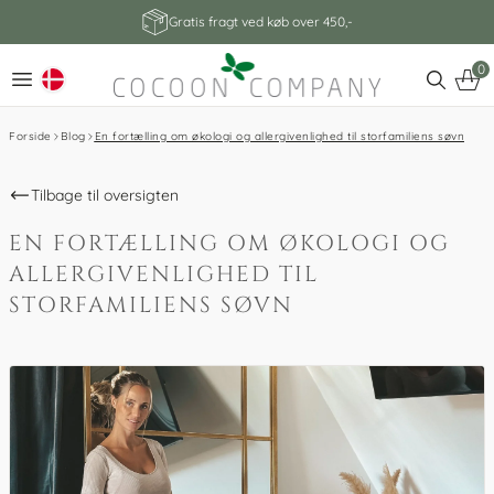
Gratis fragt ved køb over 450,-
0
Forside
Blog
En fortælling om økologi og allergivenlighed til storfamiliens søvn
Tilbage til oversigten
EN FORTÆLLING OM ØKOLOGI OG
ALLERGIVENLIGHED TIL
STORFAMILIENS SØVN