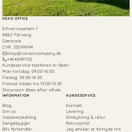
HEAD OFFICE
Erhvervsparken 1
8882 Fårvang
Danmark
CVR. 33599994
shop@cocooncompany.dk
+4540491132
Kundeservice telefonen er åben:
Man-torsdag: 09.00-16.00
Fredag: 09.00-14.30
Frokost lukket fra 13:00-13:30
Showroom åben efter aftale
INFORMATION
KUNDESERVICE
Blog
Kontakt
Om os
Levering
Vaskevejledning
Ombytning & retur
Sengebygger
Returportal
Bliv forhandler
Jeg ønsker at fortryde mit