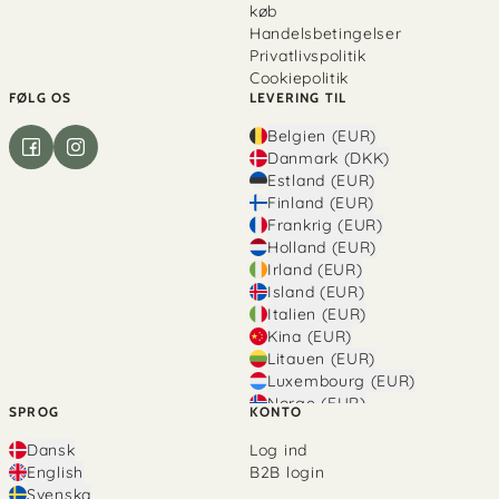
køb
Handelsbetingelser
Privatlivspolitik
Cookiepolitik
FØLG OS
LEVERING TIL
Belgien (EUR)
Danmark (DKK)
Estland (EUR)
Finland (EUR)
Frankrig (EUR)
Holland (EUR)
Irland (EUR)
Island (EUR)
Italien (EUR)
Kina (EUR)
Litauen (EUR)
Luxembourg (EUR)
Norge (EUR)
SPROG
KONTO
Polen (EUR)
Portugal (EUR)
Dansk
Log ind
Rumænien (EUR)
English
B2B login
Schweiz (EUR)
Svenska