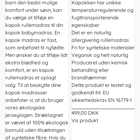
barn den bedst mulige
Kapokken har unikke
komfort under søvn, kan
temperaturregulerende og
du vælge at tilføje en
fugttransporterende
kapok rullemadras til din
egenskaber
kapok babymadras. En
Det er en naturlig
kapok madras er fast,
allergivenlig rullemadras
som anbefalet til nyfødte.
Fri for syntetiske materialer
Men ønsker du at tilføje lidt
Vegansk og helt naturlig
ekstra blødhed og
Produceret uden kemisk
komfort, er en kapok
behandling eller
rullemadras et oplagt
brandhæmmer
valg. Til at beskytte dine
Dette produkt er testet og
kapok madrasser
godkendt iht. EU
anbefaler vi, at du bruger
sikkerhedskrav EN 16779-1
vores økologiske
499,00 DKK
jerseylagen. Stræklagnet
Vis produkt
er vævet af 100% økologisk
bomuld uden tilsætningen
af syntetiske fibre. Hvis du