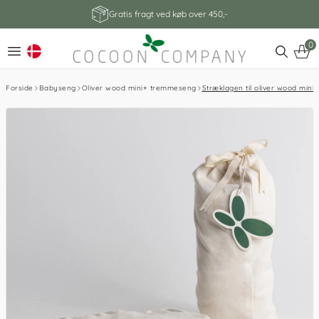
Gratis fragt ved køb over 450,-
0
Forside
Babyseng
Oliver wood mini+ tremmeseng
Stræklagen til oliver wood min