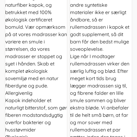
naturfiber kapok, og
andre syntetiske
betrukket med 100%
materialer ikke er særligt
økologisk certificeret
åndbare, så er
bomuld. Vær opmærksom
rullemadrassen i kapok et
på at vores madrasser kan
godt supplement, så dit
variere en smule i
barn får den bedst mulige
størrelsen, da vores
soveoplevelse.
madrasser er stoppet og
Lige når I modtager
syet i hånden. Skab et
rullemadrassen virker den
komplet økologisk
særlig luftig og blød. Efter
sovemiljø med en natur
meget kort tids brug
fiberdyne og pude.
lægger madrassen sig til,
Allergivenlig
og fibrene falder en lille
Kapok indeholder et
smule sammen og bliver
naturligt bitterstof, som gør
ekstra bløde. Vi anbefaler
fiberen modstandsdygtig
til de helt små børn, at far
overfor bakterier og
og mor sover med
husstøvmider
rullemadrassen et par