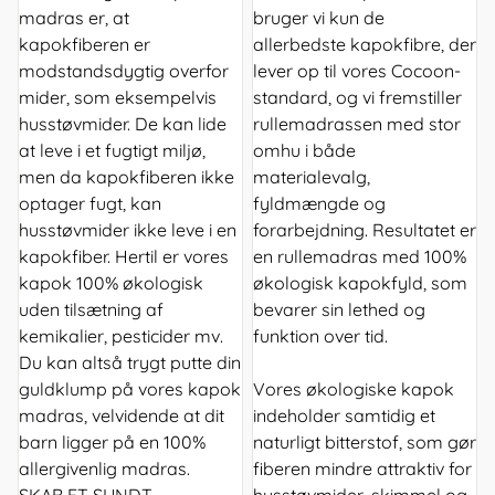
madras er, at
bruger vi kun de
kapokfiberen er
allerbedste kapokfibre, der
modstandsdygtig overfor
lever op til vores Cocoon-
mider, som eksempelvis
standard, og vi fremstiller
husstøvmider. De kan lide
rullemadrassen med stor
at leve i et fugtigt miljø,
omhu i både
men da kapokfiberen ikke
materialevalg,
optager fugt, kan
fyldmængde og
husstøvmider ikke leve i en
forarbejdning. Resultatet er
kapokfiber. Hertil er vores
en rullemadras med 100%
kapok 100% økologisk
økologisk kapokfyld, som
uden tilsætning af
bevarer sin lethed og
kemikalier, pesticider mv.
funktion over tid.
Du kan altså trygt putte din
guldklump på vores kapok
Vores økologiske kapok
madras, velvidende at dit
indeholder samtidig et
barn ligger på en 100%
naturligt bitterstof, som gør
allergivenlig madras.
fiberen mindre attraktiv for