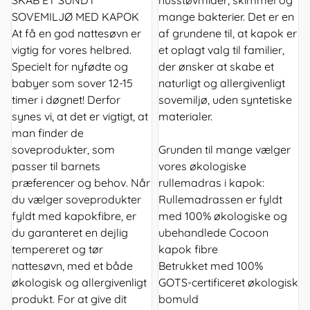
SKAB ET SUNDT
husstøvmider, skimmel og
SOVEMILJØ MED KAPOK
mange bakterier. Det er en
At få en god nattesøvn er
af grundene til, at kapok er
vigtig for vores helbred.
et oplagt valg til familier,
Specielt for nyfødte og
der ønsker at skabe et
babyer som sover 12-15
naturligt og allergivenligt
timer i døgnet! Derfor
sovemiljø, uden syntetiske
synes vi, at det er vigtigt, at
materialer.
man finder de
soveprodukter, som
Grunden til mange vælger
passer til barnets
vores økologiske
præferencer og behov. Når
rullemadras i kapok:
du vælger soveprodukter
Rullemadrassen er fyldt
fyldt med kapokfibre, er
med 100% økologiske og
du garanteret en dejlig
ubehandlede Cocoon
tempereret og tør
kapok fibre
nattesøvn, med et både
Betrukket med 100%
økologisk og allergivenligt
GOTS-certificeret økologisk
produkt. For at give dit
bomuld