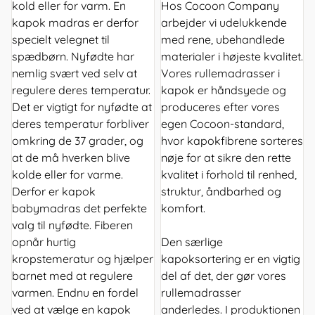
kold eller for varm. En
Hos Cocoon Company
kapok madras er derfor
arbejder vi udelukkende
specielt velegnet til
med rene, ubehandlede
spædbørn. Nyfødte har
materialer i højeste kvalitet.
nemlig svært ved selv at
Vores rullemadrasser i
regulere deres temperatur.
kapok er håndsyede og
Det er vigtigt for nyfødte at
produceres efter vores
deres temperatur forbliver
egen Cocoon-standard,
omkring de 37 grader, og
hvor kapokfibrene sorteres
at de må hverken blive
nøje for at sikre den rette
kolde eller for varme.
kvalitet i forhold til renhed,
Derfor er kapok
struktur, åndbarhed og
babymadras det perfekte
komfort.
valg til nyfødte. Fiberen
opnår hurtig
Den særlige
kropstemeratur og hjælper
kapoksortering er en vigtig
barnet med at regulere
del af det, der gør vores
varmen. Endnu en fordel
rullemadrasser
ved at vælge en kapok
anderledes. I produktionen