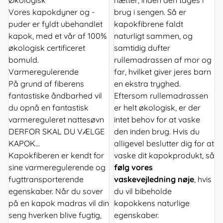
Økologisk
nætter, inden den tages i
Vores kapokdyner og -
brug i sengen. Så er
puder er fyldt ubehandlet
kapokfibrene faldt
kapok, med et vår af 100%
naturligt sammen, og
økologisk certificeret
samtidig dufter
bomuld.
rullemadrassen af mor og
Varmeregulerende
far, hvilket giver jeres barn
På grund af fiberens
en ekstra tryghed.
fantastiske åndbarhed vil
Eftersom rullemadrassen
du opnå en fantastisk
er helt økologisk, er der
varmereguleret nattesøvn
intet behov for at vaske
DERFOR SKAL DU VÆLGE
den inden brug. Hvis du
KAPOK...
alligevel beslutter dig for at
Kapokfiberen er kendt for
vaske dit kapokprodukt, så
sine varmeregulerende og
følg vores
fugttransporterende
vaskevejledning nøje
, hvis
egenskaber. Når du sover
du vil bibeholde
på en kapok madras vil din
kapokkens naturlige
seng hverken blive fugtig,
egenskaber.