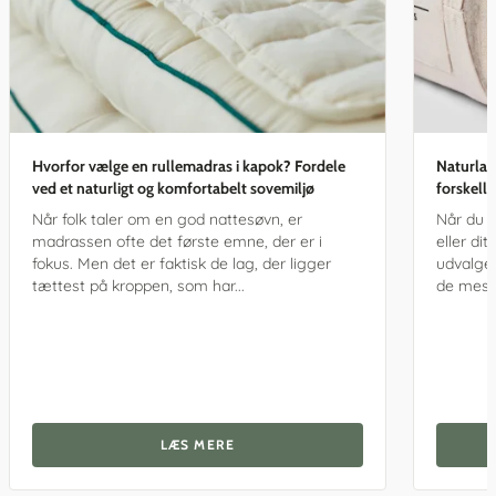
Hvorfor vælge en rullemadras i kapok? Fordele
Naturlat
ved et naturligt og komfortabelt sovemiljø
forskell
Når folk taler om en god nattesøvn, er
Når du s
madrassen ofte det første emne, der er i
eller di
fokus. Men det er faktisk de lag, der ligger
udvalget
tættest på kroppen, som har...
de mest 
LÆS MERE