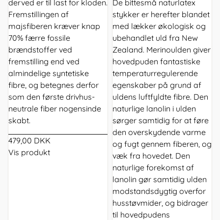
derved er til last for kloden.
De bittesmå naturlatex
Fremstillingen af
stykker er herefter blandet
majsfiberen kræver knap
med lækker økologisk og
70% færre fossile
ubehandlet uld fra New
brændstoffer ved
Zealand. Merinoulden giver
fremstilling end ved
hovedpuden fantastiske
almindelige syntetiske
temperaturregulerende
fibre, og betegnes derfor
egenskaber på grund af
som den første drivhus-
uldens luftfyldte fibre. Den
neutrale fiber nogensinde
naturlige lanolin i ulden
skabt.
sørger samtidig for at føre
den overskydende varme
479,00 DKK
og fugt gennem fiberen, og
Vis produkt
væk fra hovedet. Den
naturlige forekomst af
lanolin gør samtidig ulden
modstandsdygtig overfor
husstøvmider, og bidrager
til hovedpudens