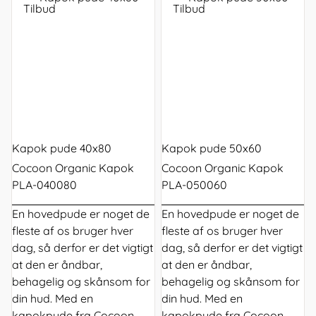
Tilbud
Tilbud
Kapok pude 40x80
Kapok pude 50x60
Cocoon Organic Kapok
Cocoon Organic Kapok
PLA-040080
PLA-050060
En
hovedpude
er noget de
En
hovedpude
er noget de
fleste af os bruger hver
fleste af os bruger hver
dag, så derfor er det vigtigt
dag, så derfor er det vigtigt
at den er åndbar,
at den er åndbar,
behagelig og skånsom for
behagelig og skånsom for
din hud. Med en
din hud. Med en
kapokpude fra Cocoon
kapokpude fra Cocoon