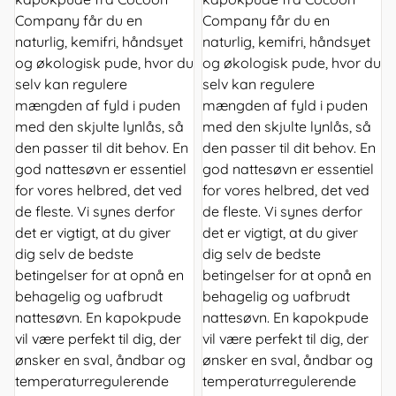
Company får du en
Company får du en
naturlig, kemifri, håndsyet
naturlig, kemifri, håndsyet
og økologisk pude, hvor du
og økologisk pude, hvor du
selv kan regulere
selv kan regulere
mængden af fyld i puden
mængden af fyld i puden
med den skjulte lynlås, så
med den skjulte lynlås, så
den passer til dit behov. En
den passer til dit behov. En
god nattesøvn er essentiel
god nattesøvn er essentiel
for vores helbred, det ved
for vores helbred, det ved
de fleste. Vi synes derfor
de fleste. Vi synes derfor
det er vigtigt, at du giver
det er vigtigt, at du giver
dig selv de bedste
dig selv de bedste
betingelser for at opnå en
betingelser for at opnå en
behagelig og uafbrudt
behagelig og uafbrudt
nattesøvn. En kapokpude
nattesøvn. En kapokpude
vil være perfekt til dig, der
vil være perfekt til dig, der
ønsker en sval, åndbar og
ønsker en sval, åndbar og
temperaturregulerende
temperaturregulerende