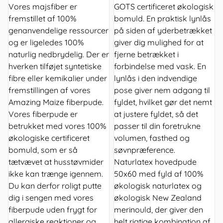
Vores majsfiber er
GOTS certificeret økologisk
fremstillet af 100%
bomuld. En praktisk lynlås
genanvendelige ressourcer
på siden af yderbetrækket
og er ligeledes 100%
giver dig mulighed for at
naturlig nedbrydelig. Der er
fjerne betrækket i
hverken tilføjet syntetiske
forbindelse med vask. En
fibre eller kemikalier under
lynlås i den indvendige
fremstillingen af vores
pose giver nem adgang til
Amazing Maize fiberpude.
fyldet, hvilket gør det nemt
Vores fiberpude er
at justere fyldet, så det
betrukket med vores 100%
passer til din foretrukne
økologiske certificeret
volumen, fasthed og
bomuld, som er så
søvnpræference.
tætvævet at husstøvmider
Naturlatex hovedpude
ikke kan trænge igennem.
50x60 med fyld af 100%
Du kan derfor roligt putte
økologisk naturlatex og
dig i sengen med vores
økologisk New Zealand
fiberpude uden frygt for
merinould, der giver den
allergiske reaktioner og
helt rigtige kombination af