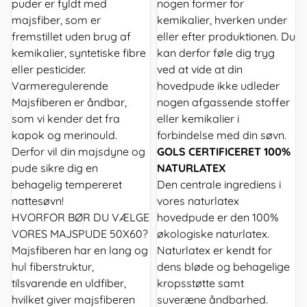
puder er fyldt med
nogen former for
majsfiber, som er
kemikalier, hverken under
fremstillet uden brug af
eller efter produktionen. Du
kemikalier, syntetiske fibre
kan derfor føle dig tryg
eller pesticider.
ved at vide at din
Varmeregulerende
hovedpude ikke udleder
Majsfiberen er åndbar,
nogen afgassende stoffer
som vi kender det fra
eller kemikalier i
kapok og merinould.
forbindelse med din søvn.
Derfor vil din majsdyne og
GOLS CERTIFICERET 100%
pude sikre dig en
NATURLATEX
behagelig tempereret
Den centrale ingrediens i
nattesøvn!
vores naturlatex
HVORFOR BØR DU VÆLGE
hovedpude er den 100%
VORES MAJSPUDE 50X60?
økologiske naturlatex.
Majsfiberen har en lang og
Naturlatex er kendt for
hul fiberstruktur,
dens bløde og behagelige
tilsvarende en uldfiber,
kropsstøtte samt
hvilket giver majsfiberen
suveræne åndbarhed.