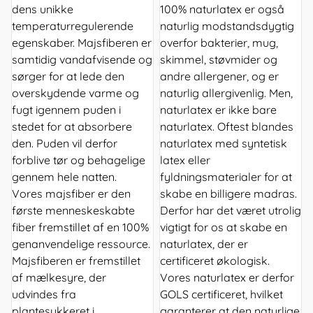
dens unikke
100% naturlatex er også
temperaturregulerende
naturlig modstandsdygtig
egenskaber. Majsfiberen er
overfor bakterier, mug,
samtidig vandafvisende og
skimmel, støvmider og
sørger for at lede den
andre allergener, og er
overskydende varme og
naturlig allergivenlig. Men,
fugt igennem puden i
naturlatex er ikke bare
stedet for at absorbere
naturlatex. Oftest blandes
den. Puden vil derfor
naturlatex med syntetisk
forblive tør og behagelige
latex eller
gennem hele natten.
fyldningsmaterialer for at
Vores majsfiber er den
skabe en billigere madras.
første menneskeskabte
Derfor har det været utrolig
fiber fremstillet af en 100%
vigtigt for os at skabe en
genanvendelige ressource.
naturlatex, der er
Majsfiberen er fremstillet
certificeret økologisk.
af mælkesyre, der
Vores naturlatex er derfor
udvindes fra
GOLS certificeret, hvilket
plantesukkeret i
garanterer at den naturlige