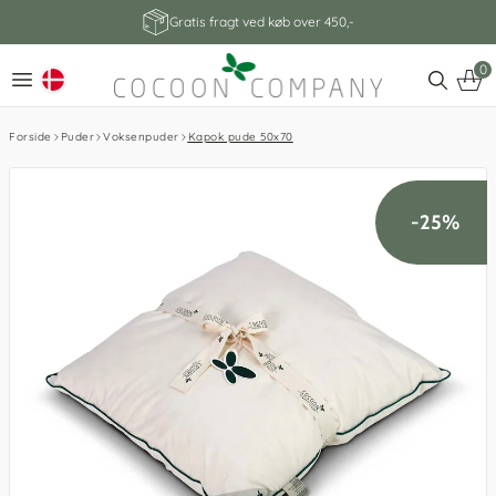
Gratis fragt ved køb over 450,-
0
Forside
Puder
Voksenpuder
Kapok pude 50x70
-25%