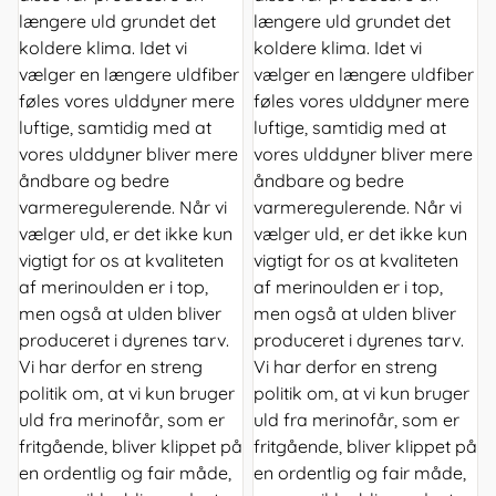
længere uld grundet det
længere uld grundet det
koldere klima. Idet vi
koldere klima. Idet vi
vælger en længere uldfiber
vælger en længere uldfiber
føles vores ulddyner mere
føles vores ulddyner mere
luftige, samtidig med at
luftige, samtidig med at
vores ulddyner bliver mere
vores ulddyner bliver mere
åndbare og bedre
åndbare og bedre
varmeregulerende. Når vi
varmeregulerende. Når vi
vælger uld, er det ikke kun
vælger uld, er det ikke kun
vigtigt for os at kvaliteten
vigtigt for os at kvaliteten
af merinoulden er i top,
af merinoulden er i top,
men også at ulden bliver
men også at ulden bliver
produceret i dyrenes tarv.
produceret i dyrenes tarv.
Vi har derfor en streng
Vi har derfor en streng
politik om, at vi kun bruger
politik om, at vi kun bruger
uld fra merinofår, som er
uld fra merinofår, som er
fritgående, bliver klippet på
fritgående, bliver klippet på
en ordentlig og fair måde,
en ordentlig og fair måde,