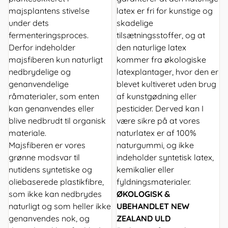
majsplantens stivelse
latex er fri for kunstige og
under dets
skadelige
fermenteringsproces.
tilsætningsstoffer, og at
Derfor indeholder
den naturlige latex
majsfiberen kun naturligt
kommer fra økologiske
nedbrydelige og
latexplantager, hvor den er
genanvendelige
blevet kultiveret uden brug
råmaterialer, som enten
af kunstgødning eller
kan genanvendes eller
pesticider. Derved kan I
blive nedbrudt til organisk
være sikre på at vores
materiale.
naturlatex er af 100%
Majsfiberen er vores
naturgummi, og ikke
grønne modsvar til
indeholder syntetisk latex,
nutidens syntetiske og
kemikalier eller
oliebaserede plastikfibre,
fyldningsmaterialer.
som ikke kan nedbrydes
ØKOLOGISK &
naturligt og som heller ikke
UBEHANDLET NEW
genanvendes nok, og
ZEALAND ULD