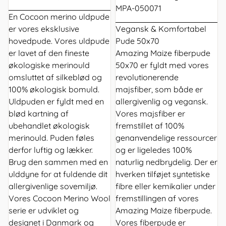
MPA-050071
En Cocoon merino uldpude
er vores eksklusive
Vegansk & Komfortabel
hovedpude. Vores uldpude
Pude 50x70
er lavet af den fineste
Amazing Maize fiberpude
økologiske merinould
50x70 er fyldt med vores
omsluttet af silkeblød og
revolutionerende
100% økologisk bomuld.
majsfiber, som både er
Uldpuden er fyldt med en
allergivenlig og vegansk.
blød kartning af
Vores majsfiber er
ubehandlet økologisk
fremstillet af 100%
merinould. Puden føles
genanvendelige ressourcer
derfor luftig og lækker.
og er ligeledes 100%
Brug den sammen med en
naturlig nedbrydelig. Der er
ulddyne for at fuldende dit
hverken tilføjet syntetiske
allergivenlige sovemiljø.
fibre eller kemikalier under
Vores Cocoon Merino Wool
fremstillingen af vores
serie er udviklet og
Amazing Maize fiberpude.
designet i Danmark og
Vores fiberpude er