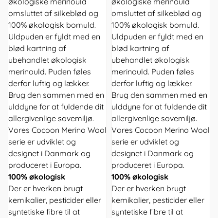
økologiske merinould
økologiske merinould
omsluttet af silkeblød og
omsluttet af silkeblød og
100% økologisk bomuld.
100% økologisk bomuld.
Uldpuden er fyldt med en
Uldpuden er fyldt med en
blød kartning af
blød kartning af
ubehandlet økologisk
ubehandlet økologisk
merinould. Puden føles
merinould. Puden føles
derfor luftig og lækker.
derfor luftig og lækker.
Brug den sammen med en
Brug den sammen med en
ulddyne for at fuldende dit
ulddyne for at fuldende dit
allergivenlige sovemiljø.
allergivenlige sovemiljø.
Vores Cocoon Merino Wool
Vores Cocoon Merino Wool
serie er udviklet og
serie er udviklet og
designet i Danmark og
designet i Danmark og
produceret i Europa.
produceret i Europa.
100% økologisk
100% økologisk
Der er hverken brugt
Der er hverken brugt
kemikalier, pesticider eller
kemikalier, pesticider eller
syntetiske fibre til at
syntetiske fibre til at