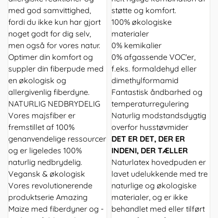
med god samvittighed,
støtte og komfort.
fordi du ikke kun har gjort
100% økologiske
noget godt for dig selv,
materialer
men også for vores natur.
0% kemikalier
Optimer din komfort og
0% afgassende VOC'er,
suppler din fiberpude med
f.eks. formaldehyd eller
en økologisk og
dimethylformamid
allergivenlig fiberdyne.
Fantastisk åndbarhed og
NATURLIG NEDBRYDELIG
temperaturregulering
Vores majsfiber er
Naturlig modstandsdygtig
fremstillet af 100%
overfor husstøvmider
genanvendelige ressourcer
DET ER DET, DER ER
og er ligeledes 100%
INDENI, DER TÆLLER
naturlig nedbrydelig.
Naturlatex hovedpuden er
Vegansk & økologisk
lavet udelukkende med tre
Vores revolutionerende
naturlige og økologiske
produktserie Amazing
materialer, og er ikke
Maize med fiberdyner og -
behandlet med eller tilført