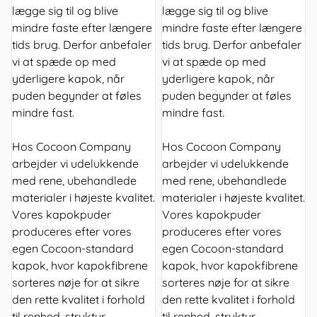
lægge sig til og blive
lægge sig til og blive
mindre faste efter længere
mindre faste efter længere
tids brug. Derfor anbefaler
tids brug. Derfor anbefaler
vi at spæde op med
vi at spæde op med
yderligere kapok, når
yderligere kapok, når
puden begynder at føles
puden begynder at føles
mindre fast.
mindre fast.
Hos Cocoon Company
Hos Cocoon Company
arbejder vi udelukkende
arbejder vi udelukkende
med rene, ubehandlede
med rene, ubehandlede
materialer i højeste kvalitet.
materialer i højeste kvalitet.
Vores kapokpuder
Vores kapokpuder
produceres efter vores
produceres efter vores
egen Cocoon-standard
egen Cocoon-standard
kapok, hvor kapokfibrene
kapok, hvor kapokfibrene
sorteres nøje for at sikre
sorteres nøje for at sikre
den rette kvalitet i forhold
den rette kvalitet i forhold
til renhed, struktur,
til renhed, struktur,