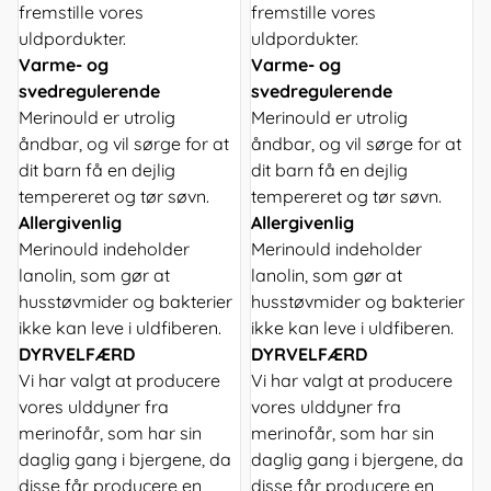
fremstille vores
fremstille vores
uldpordukter.
uldpordukter.
Varme- og
Varme- og
svedregulerende
svedregulerende
Merinould er utrolig
Merinould er utrolig
åndbar, og vil sørge for at
åndbar, og vil sørge for at
dit barn få en dejlig
dit barn få en dejlig
tempereret og tør søvn.
tempereret og tør søvn.
Allergivenlig
Allergivenlig
Merinould indeholder
Merinould indeholder
lanolin, som gør at
lanolin, som gør at
husstøvmider og bakterier
husstøvmider og bakterier
ikke kan leve i uldfiberen.
ikke kan leve i uldfiberen.
DYRVELFÆRD
DYRVELFÆRD
Vi har valgt at producere
Vi har valgt at producere
vores ulddyner fra
vores ulddyner fra
merinofår, som har sin
merinofår, som har sin
daglig gang i bjergene, da
daglig gang i bjergene, da
disse får producere en
disse får producere en