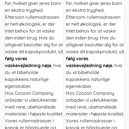
far, hvilket giver jeres barn
far, hvilket giver jeres barn
en ekstra tryghed.
en ekstra tryghed.
Eftersom rullemadrassen
Eftersom rullemadrassen
er helt økologisk, er der
er helt økologisk, er der
intet behov for at vaske
intet behov for at vaske
den inden brug. Hvis du
den inden brug. Hvis du
alligevel beslutter dig for at
alligevel beslutter dig for at
vaske dit kapokprodukt, så
vaske dit kapokprodukt, så
følg vores
følg vores
vaskevejledning nøje
, hvis
vaskevejledning nøje
, hvis
du vil bibeholde
du vil bibeholde
kapokkens naturlige
kapokkens naturlige
egenskaber.
egenskaber.
Hos Cocoon Company
Hos Cocoon Company
arbejder vi udelukkende
arbejder vi udelukkende
med rene, ubehandlede
med rene, ubehandlede
materialer i højeste kvalitet.
materialer i højeste kvalitet.
Vores rullemadrasser i
Vores rullemadrasser i
kapok er håndsyede og
kapok er håndsyede og