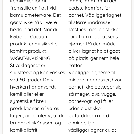
kemikalier for at
lagen, for at opnå den
fremstille en flot hvid
bedste komfort for
bomuldmetervare. Det
barnet. Vådliggerlagnet
gør vi ikke. Vi vil være
til større madrasser
bedre end det. Når du
fæstnes med elastikker
køber et Cocoon
rundt om madrassens
produkt er du sikret et
hjørner. På den måde
kemifrit produkt.
bliver lagnet holdt godt
VASKEANVISNING
på plads igennem hele
Stræklagenet er
natten.
slidstærkt og kan vaskes
Vådliggerlagnerne til
ved 60 grader. Da vi
mindre madrasser, hvor
hverken har anvendt
barnet ikke bevæger sig
kemikalier eller
så meget, dvs. vugge,
syntetiske fibre i
barnevogn og lift, er
produktionen af vores
uden elastikker.
lagen, anbefaler vi, at du
Udfordringen med
bruger et skånsomt og
almindelige
kemikaliefrit
vådliggerlagner er, at