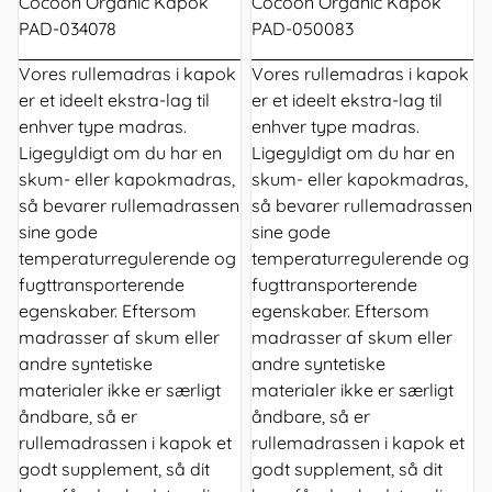
Cocoon Organic Kapok
Cocoon Organic Kapok
PAD-034078
PAD-050083
Vores
rullemadras
i kapok
Vores
rullemadras
i kapok
er et ideelt ekstra-lag til
er et ideelt ekstra-lag til
enhver type madras.
enhver type madras.
Ligegyldigt om du har en
Ligegyldigt om du har en
skum- eller kapokmadras,
skum- eller kapokmadras,
så bevarer rullemadrassen
så bevarer rullemadrassen
sine gode
sine gode
temperaturregulerende og
temperaturregulerende og
fugttransporterende
fugttransporterende
egenskaber. Eftersom
egenskaber. Eftersom
madrasser af skum eller
madrasser af skum eller
andre syntetiske
andre syntetiske
materialer ikke er særligt
materialer ikke er særligt
åndbare, så er
åndbare, så er
rullemadrassen i kapok et
rullemadrassen i kapok et
godt supplement, så dit
godt supplement, så dit