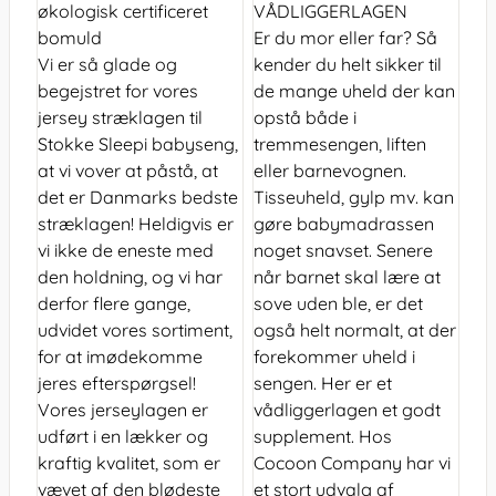
økologisk certificeret
VÅDLIGGERLAGEN
bomuld
Er du mor eller far? Så
Vi er så glade og
kender du helt sikker til
begejstret for vores
de mange uheld der kan
jersey stræklagen til
opstå både i
Stokke Sleepi babyseng,
tremmesengen, liften
at vi vover at påstå, at
eller barnevognen.
det er Danmarks bedste
Tisseuheld, gylp mv. kan
stræklagen! Heldigvis er
gøre babymadrassen
vi ikke de eneste med
noget snavset. Senere
den holdning, og vi har
når barnet skal lære at
derfor flere gange,
sove uden ble, er det
udvidet vores sortiment,
også helt normalt, at der
for at imødekomme
forekommer uheld i
jeres efterspørgsel!
sengen. Her er et
Vores jerseylagen er
vådliggerlagen et godt
udført i en lækker og
supplement. Hos
kraftig kvalitet, som er
Cocoon Company har vi
vævet af den blødeste
et stort udvalg af