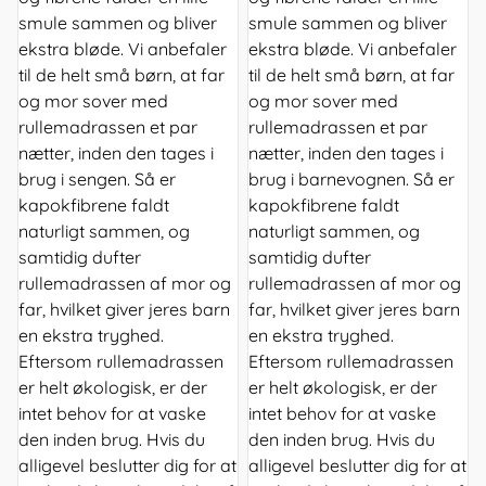
smule sammen og bliver
smule sammen og bliver
ekstra bløde. Vi anbefaler
ekstra bløde. Vi anbefaler
til de helt små børn, at far
til de helt små børn, at far
og mor sover med
og mor sover med
rullemadrassen et par
rullemadrassen et par
nætter, inden den tages i
nætter, inden den tages i
brug i sengen. Så er
brug i barnevognen. Så er
kapokfibrene faldt
kapokfibrene faldt
naturligt sammen, og
naturligt sammen, og
samtidig dufter
samtidig dufter
rullemadrassen af mor og
rullemadrassen af mor og
far, hvilket giver jeres barn
far, hvilket giver jeres barn
en ekstra tryghed.
en ekstra tryghed.
Eftersom rullemadrassen
Eftersom rullemadrassen
er helt økologisk, er der
er helt økologisk, er der
intet behov for at vaske
intet behov for at vaske
den inden brug. Hvis du
den inden brug. Hvis du
alligevel beslutter dig for at
alligevel beslutter dig for at