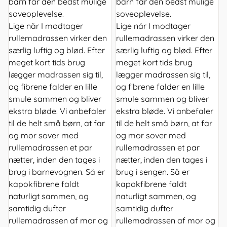
barn får den bedst mulige
barn får den bedst mulige
soveoplevelse.
soveoplevelse.
Lige når I modtager
Lige når I modtager
rullemadrassen virker den
rullemadrassen virker den
særlig luftig og blød. Efter
særlig luftig og blød. Efter
meget kort tids brug
meget kort tids brug
lægger madrassen sig til,
lægger madrassen sig til,
og fibrene falder en lille
og fibrene falder en lille
smule sammen og bliver
smule sammen og bliver
ekstra bløde. Vi anbefaler
ekstra bløde. Vi anbefaler
til de helt små børn, at far
til de helt små børn, at far
og mor sover med
og mor sover med
rullemadrassen et par
rullemadrassen et par
nætter, inden den tages i
nætter, inden den tages i
brug i barnevognen. Så er
brug i sengen. Så er
kapokfibrene faldt
kapokfibrene faldt
naturligt sammen, og
naturligt sammen, og
samtidig dufter
samtidig dufter
rullemadrassen af mor og
rullemadrassen af mor og