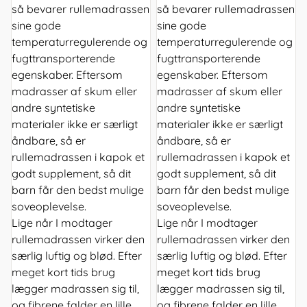
så bevarer rullemadrassen
så bevarer rullemadrassen
sine gode
sine gode
temperaturregulerende og
temperaturregulerende og
fugttransporterende
fugttransporterende
egenskaber. Eftersom
egenskaber. Eftersom
madrasser af skum eller
madrasser af skum eller
andre syntetiske
andre syntetiske
materialer ikke er særligt
materialer ikke er særligt
åndbare, så er
åndbare, så er
rullemadrassen i kapok et
rullemadrassen i kapok et
godt supplement, så dit
godt supplement, så dit
barn får den bedst mulige
barn får den bedst mulige
soveoplevelse.
soveoplevelse.
Lige når I modtager
Lige når I modtager
rullemadrassen virker den
rullemadrassen virker den
særlig luftig og blød. Efter
særlig luftig og blød. Efter
meget kort tids brug
meget kort tids brug
lægger madrassen sig til,
lægger madrassen sig til,
og fibrene falder en lille
og fibrene falder en lille