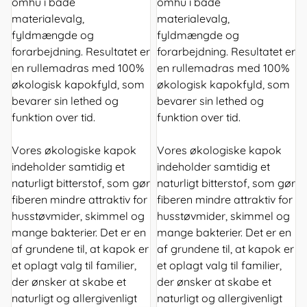
omhu i både
omhu i både
materialevalg,
materialevalg,
fyldmængde og
fyldmængde og
forarbejdning. Resultatet er
forarbejdning. Resultatet er
en rullemadras med 100%
en rullemadras med 100%
økologisk kapokfyld, som
økologisk kapokfyld, som
bevarer sin lethed og
bevarer sin lethed og
funktion over tid.
funktion over tid.
Vores økologiske kapok
Vores økologiske kapok
indeholder samtidig et
indeholder samtidig et
naturligt bitterstof, som gør
naturligt bitterstof, som gør
fiberen mindre attraktiv for
fiberen mindre attraktiv for
husstøvmider, skimmel og
husstøvmider, skimmel og
mange bakterier. Det er en
mange bakterier. Det er en
af grundene til, at kapok er
af grundene til, at kapok er
et oplagt valg til familier,
et oplagt valg til familier,
der ønsker at skabe et
der ønsker at skabe et
naturligt og allergivenligt
naturligt og allergivenligt