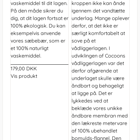
vaskemiddel til dit lagen.
kroppen ikke kan ånde
På den måde sikrer du
igennem det vandtætte
dig, at dit lagen fortsat er
underlag. Mange oplever
100% økologisk. Du kan
derfor, at det ikke er
eksempelvis anvende
særligt komfortabelt at
vores sæbebær, som er
sove på et
et 100% naturligt
vådliggerlagen. I
vaskemiddel.
udviklingen af Cocoons
vådliggerlagen var det
179,00 DKK
derfor afgørende at
Vis produkt
underlaget skulle være
åndbart og behageligt
at ligge på. Det er
lykkedes ved at
beklæde vores unikke
åndbare membran med
den lækreste metervare
af 100% ubehandlet
bomulds-flannel. Den