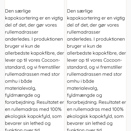
Den særlige
Den særlige
kapoksortering er en vigtig
kapoksortering er en vigtig
del af det, der gør vores
del af det, der gør vores
rullemadrasser
rullemadrasser
anderledes. I produktionen
anderledes. I produktionen
bruger vi kun de
bruger vi kun de
allerbedste kapokfibre, der
allerbedste kapokfibre, der
lever op til vores Cocoon-
lever op til vores Cocoon-
standard, og vi fremstiller
standard, og vi fremstiller
rullemadrassen med stor
rullemadrassen med stor
omhu i både
omhu i både
materialevalg,
materialevalg,
fyldmængde og
fyldmængde og
forarbejdning. Resultatet er
forarbejdning. Resultatet er
en rullemadras med 100%
en rullemadras med 100%
økologisk kapokfyld, som
økologisk kapokfyld, som
bevarer sin lethed og
bevarer sin lethed og
funktion over tid.
funktion over tid.