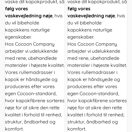
vaske dit kapokprodukt, så
vaske dit kapokprodukt, så
følg vores
følg vores
vaskevejledning nøje
, hvis
vaskevejledning nøje
, hvis
du vil bibeholde
du vil bibeholde
kapokkens naturlige
kapokkens naturlige
egenskaber.
egenskaber.
Hos Cocoon Company
Hos Cocoon Company
arbejder vi udelukkende
arbejder vi udelukkende
med rene, ubehandlede
med rene, ubehandlede
materialer i højeste kvalitet.
materialer i højeste kvalitet.
Vores rullemadrasser i
Vores rullemadrasser i
kapok er håndsyede og
kapok er håndsyede og
produceres efter vores
produceres efter vores
egen Cocoon-standard,
egen Cocoon-standard,
hvor kapokfibrene sorteres
hvor kapokfibrene sorteres
nøje for at sikre den rette
nøje for at sikre den rette
kvalitet i forhold til renhed,
kvalitet i forhold til renhed,
struktur, åndbarhed og
struktur, åndbarhed og
komfort.
komfort.