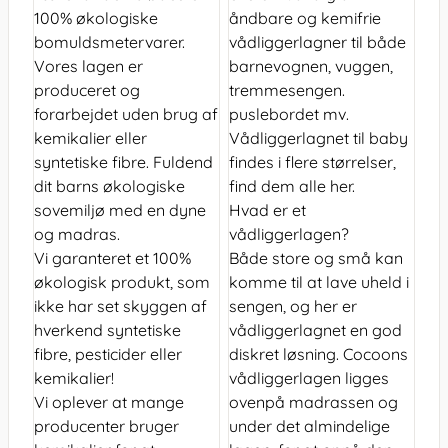
100% økologiske
åndbare og kemifrie
bomuldsmetervarer.
vådliggerlagner til både
Vores lagen er
barnevognen, vuggen,
produceret og
tremmesengen.
forarbejdet uden brug af
puslebordet mv.
kemikalier eller
Vådliggerlagnet til baby
syntetiske fibre. Fuldend
findes i flere størrelser,
dit barns økologiske
find dem alle her.
sovemiljø med en dyne
Hvad er et
og madras.
vådliggerlagen?
Vi garanteret et 100%
Både store og små kan
økologisk produkt, som
komme til at lave uheld i
ikke har set skyggen af
sengen, og her er
hverkend syntetiske
vådliggerlagnet en god
fibre, pesticider eller
diskret løsning. Cocoons
kemikalier!
vådliggerlagen ligges
Vi oplever at mange
ovenpå madrassen og
producenter bruger
under det almindelige