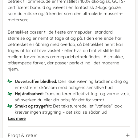
betræk til ammepude er fremstillet i 100% økologisk, GOTS-
certificeret bomuld og vævet i en fantastisk 3-lags gauze,
som du måske også kender som den ultrabløde musselin-
metervare.
Betrækket passer til de fleste ammepuder i standard
størrelse og er nemt at tage af og på. I den ene ende har
betrækket en åbning med overlap, så betrækket nemt kan
tages af for at blive vasket - eller hvis du blot vil skifte lidt
mellem farver. Vores ammepudebetræk findes i 6 smukke,
afdæmpede farver, der passer perfekt ind i det moderne
hjem.
Uovertruffen blødhed:
Den løse vævning kradser aldrig og
er ekstremt skånsom mod babyens sensitive hud.
Høj åndbarhed:
Transporterer effektivt fugt og varme væk,
så hverken du eller din baby får det for varmt.
Smukt og strygefrit:
Det teksturerede, let "vaflede" look
kræver ingen strygning – det skal se sådan ud.
Læs mere
Fragt & retur