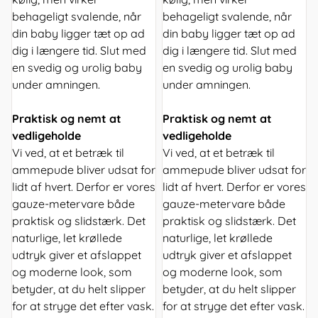
behageligt svalende, når
behageligt svalende, når
din baby ligger tæt op ad
din baby ligger tæt op ad
dig i længere tid. Slut med
dig i længere tid. Slut med
en svedig og urolig baby
en svedig og urolig baby
under amningen.
under amningen.
Praktisk og nemt at
Praktisk og nemt at
vedligeholde
vedligeholde
Vi ved, at et betræk til
Vi ved, at et betræk til
ammepude bliver udsat for
ammepude bliver udsat for
lidt af hvert. Derfor er vores
lidt af hvert. Derfor er vores
gauze-metervare både
gauze-metervare både
praktisk og slidstærk. Det
praktisk og slidstærk. Det
naturlige, let krøllede
naturlige, let krøllede
udtryk giver et afslappet
udtryk giver et afslappet
og moderne look, som
og moderne look, som
betyder, at du helt slipper
betyder, at du helt slipper
for at stryge det efter vask.
for at stryge det efter vask.