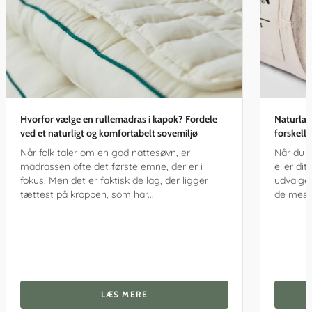
Hvorfor vælge en rullemadras i kapok? Fordele
Naturlat
ved et naturligt og komfortabelt sovemiljø
forskell
Når folk taler om en god nattesøvn, er
Når du s
madrassen ofte det første emne, der er i
eller di
fokus. Men det er faktisk de lag, der ligger
udvalget
tættest på kroppen, som har...
de mest 
LÆS MERE