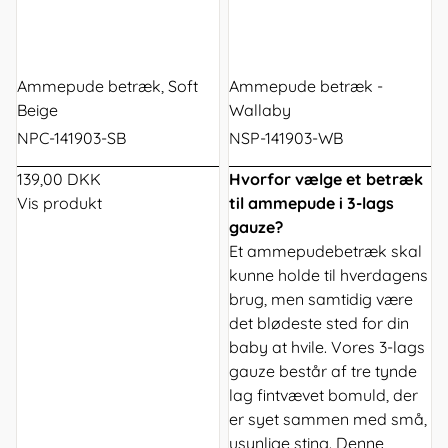
Ammepude betræk, Soft
Ammepude betræk -
Beige
Wallaby
NPC-141903-SB
NSP-141903-WB
139,00 DKK
Hvorfor vælge et betræk
Vis produkt
til ammepude i 3-lags
gauze?
Et ammepudebetræk skal
kunne holde til hverdagens
brug, men samtidig være
det blødeste sted for din
baby at hvile. Vores 3-lags
gauze består af tre tynde
lag fintvævet bomuld, der
er syet sammen med små,
usynlige sting. Denne