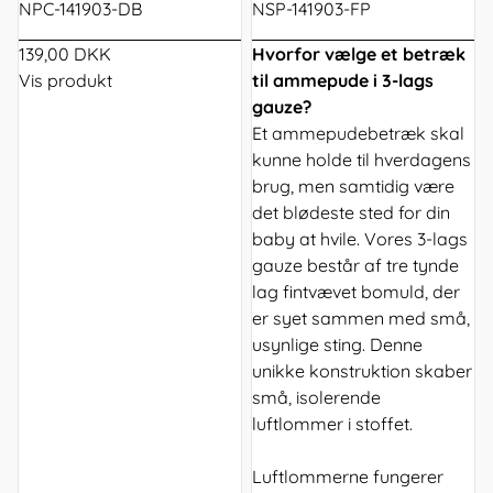
NPC-141903-DB
NSP-141903-FP
139,00 DKK
Hvorfor vælge et betræk
Vis produkt
til ammepude i 3-lags
gauze?
Et ammepudebetræk skal
kunne holde til hverdagens
brug, men samtidig være
det blødeste sted for din
baby at hvile. Vores 3-lags
gauze består af tre tynde
lag fintvævet bomuld, der
er syet sammen med små,
usynlige sting. Denne
unikke konstruktion skaber
små, isolerende
luftlommer i stoffet.
Luftlommerne fungerer