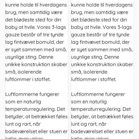
kunne holde til hverdagens
kunne holde til hverdagens
brug, men samtidig være
brug, men samtidig være
det blødeste sted for din
det blødeste sted for din
baby at hvile. Vores 3-lags
baby at hvile. Vores 3-lags
gauze består af tre tynde
gauze består af tre tynde
lag fintvævet bomuld, der
lag fintvævet bomuld, der
er syet sammen med små,
er syet sammen med små,
usynlige sting. Denne
usynlige sting. Denne
unikke konstruktion skaber
unikke konstruktion skaber
små, isolerende
små, isolerende
luftlommer i stoffet.
luftlommer i stoffet.
Luftlommerne fungerer
Luftlommerne fungerer
som en naturlig
som en naturlig
temperaturregulering. Det
temperaturregulering. Det
betyder, at betrækket føles
betyder, at betrækket føles
lunt og rart, når
lunt og rart, når
badeværelset eller stuen er
badeværelset eller stuen er
kølig, men virker
kølig, men virker