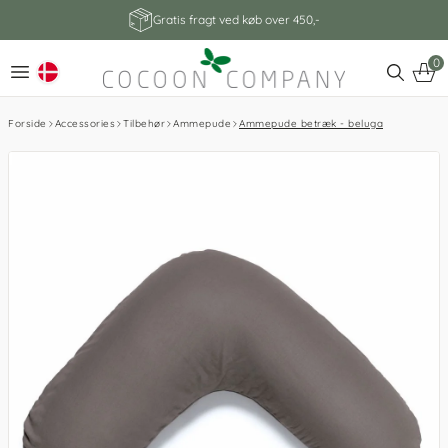
Gratis fragt ved køb over 450,-
0
Forside
Accessories
Tilbehør
Ammepude
Ammepude betræk - beluga