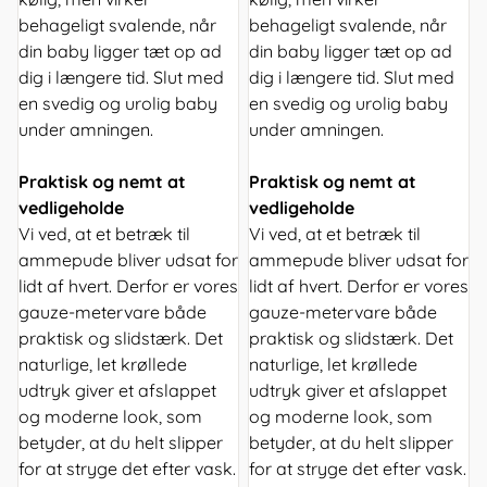
behageligt svalende, når
behageligt svalende, når
din baby ligger tæt op ad
din baby ligger tæt op ad
dig i længere tid. Slut med
dig i længere tid. Slut med
en svedig og urolig baby
en svedig og urolig baby
under amningen.
under amningen.
Praktisk og nemt at
Praktisk og nemt at
vedligeholde
vedligeholde
Vi ved, at et betræk til
Vi ved, at et betræk til
ammepude bliver udsat for
ammepude bliver udsat for
lidt af hvert. Derfor er vores
lidt af hvert. Derfor er vores
gauze-metervare både
gauze-metervare både
praktisk og slidstærk. Det
praktisk og slidstærk. Det
naturlige, let krøllede
naturlige, let krøllede
udtryk giver et afslappet
udtryk giver et afslappet
og moderne look, som
og moderne look, som
betyder, at du helt slipper
betyder, at du helt slipper
for at stryge det efter vask.
for at stryge det efter vask.