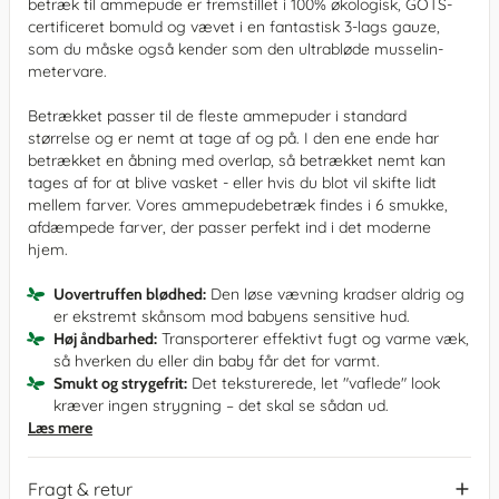
betræk til ammepude er fremstillet i 100% økologisk, GOTS-
certificeret bomuld og vævet i en fantastisk 3-lags gauze,
som du måske også kender som den ultrabløde musselin-
metervare.
Betrækket passer til de fleste ammepuder i standard
størrelse og er nemt at tage af og på. I den ene ende har
betrækket en åbning med overlap, så betrækket nemt kan
tages af for at blive vasket - eller hvis du blot vil skifte lidt
mellem farver. Vores ammepudebetræk findes i 6 smukke,
afdæmpede farver, der passer perfekt ind i det moderne
hjem.
Uovertruffen blødhed:
Den løse vævning kradser aldrig og
er ekstremt skånsom mod babyens sensitive hud.
Høj åndbarhed:
Transporterer effektivt fugt og varme væk,
så hverken du eller din baby får det for varmt.
Smukt og strygefrit:
Det teksturerede, let "vaflede" look
kræver ingen strygning – det skal se sådan ud.
Læs mere
Fragt & retur