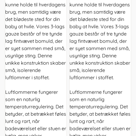
kunne holde til hverdagens
kunne holde til hverdagens
brug, men samtidig være
brug, men samtidig være
det blødeste sted for din
det blødeste sted for din
baby at hvile. Vores 3-lags
baby at hvile. Vores 3-lags
gauze består af tre tynde
gauze består af tre tynde
lag fintvævet bomuld, der
lag fintvævet bomuld, der
er syet sammen med små,
er syet sammen med små,
usynlige sting. Denne
usynlige sting. Denne
unikke konstruktion skaber
unikke konstruktion skaber
små, isolerende
små, isolerende
luftlommer i stoffet.
luftlommer i stoffet.
Luftlommerne fungerer
Luftlommerne fungerer
som en naturlig
som en naturlig
temperaturregulering. Det
temperaturregulering. Det
betyder, at betrækket føles
betyder, at betrækket føles
lunt og rart, når
lunt og rart, når
badeværelset eller stuen er
badeværelset eller stuen er
kølig, men virker
kølig, men virker