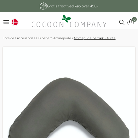
Gratis fragt ved køb over 450,-
0
Forside
Accessories
Tilbehør
Ammepude
Ammepude betræk - turtle