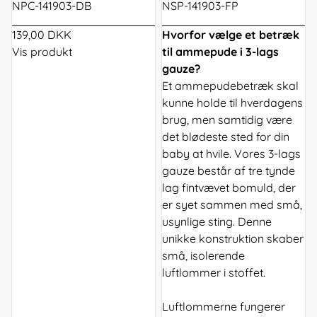
NPC-141903-DB
NSP-141903-FP
139,00 DKK
Hvorfor vælge et betræk
Vis produkt
til ammepude i 3-lags
gauze?
Et ammepudebetræk skal
kunne holde til hverdagens
brug, men samtidig være
det blødeste sted for din
baby at hvile. Vores 3-lags
gauze består af tre tynde
lag fintvævet bomuld, der
er syet sammen med små,
usynlige sting. Denne
unikke konstruktion skaber
små, isolerende
luftlommer i stoffet.
Luftlommerne fungerer