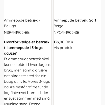
Ammepude betræk -
Ammepude betræk, Soft
Beluga
Beige
NSP-141903-BB
NPC-141903-SB
Hvorfor vælge et betræk
139,00 DKK
til ammepude i 3-lags
Vis produkt
gauze?
Et ammepudebetræk skal
kunne holde til hverdagens
brug, men samtidig være
det blødeste sted for din
baby at hvile. Vores 3-lags
gauze består af tre tynde
lag fintvævet bomuld, der
er syet sammen med små,
usynlige sting. Denne