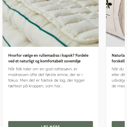
Hvorfor vælge en rullemadras i kapok? Fordele
Naturlat
ved et naturligt og komfortabelt sovemiljø
forskell
Når folk taler om en god nattesøvn, er
Når du s
madrassen ofte det første emne, der er i
eller di
fokus. Men det er faktisk de lag, der ligger
udvalget
tættest på kroppen, som har...
de mest 
LÆS MERE